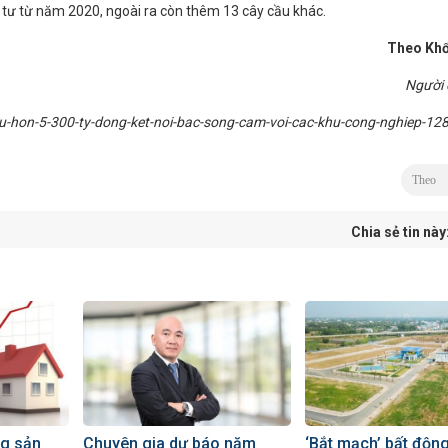
 tư từ năm 2020, ngoài ra còn thêm 13 cây cầu khác.
Theo Kh
Người
u-hon-5-300-ty-dong-ket-noi-bac-song-cam-voi-cac-khu-cong-nghiep-12
Theo
Chia sẻ tin này
ng sản
Chuyên gia dự báo năm
‘Bắt mạch’ bất độn