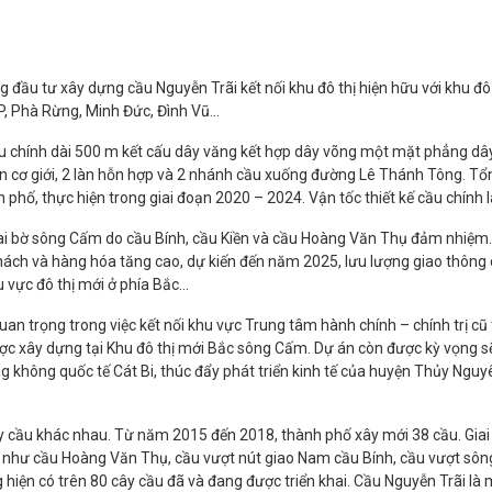
ầu tư xây dựng cầu Nguyễn Trãi kết nối khu đô thị hiện hữu với khu đô
P, Phà Rừng, Minh Đức, Đình Vũ…
u chính dài 500 m kết cấu dây văng kết hợp dây võng một mặt phẳng dây
n cơ giới, 2 làn hỗn hợp và 2 nhánh cầu xuống đường Lê Thánh Tông. T
phố, thực hiện trong giai đoạn 2020 – 2024. Vận tốc thiết kế cầu chính 
a hai bờ sông Cấm do cầu Bính, cầu Kiền và cầu Hoàng Văn Thụ đảm nhiệm
hách và hàng hóa tăng cao, dự kiến đến năm 2025, lưu lượng giao thông 
u vực đô thị mới ở phía Bắc…
uan trọng trong việc kết nối khu vực Trung tâm hành chính – chính trị cũ
ược xây dựng tại Khu đô thị mới Bắc sông Cấm. Dự án còn được kỳ vọng s
 không quốc tế Cát Bi, thúc đẩy phát triển kinh tế của huyện Thủy Nguy
ây cầu khác nhau. Từ năm 2015 đến 2018, thành phố xây mới 38 cầu. Gia
ớn như cầu Hoàng Văn Thụ, cầu vượt nút giao Nam cầu Bính, cầu vượt sôn
iện có trên 80 cây cầu đã và đang được triển khai. Cầu Nguyễn Trãi là 