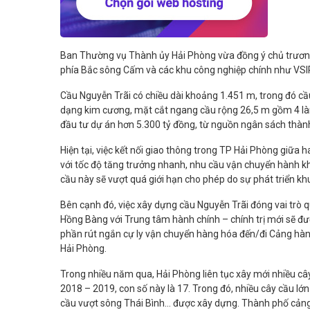
Ban Thường vụ Thành ủy Hải Phòng vừa đồng ý chủ trương đ
phía Bắc sông Cấm và các khu công nghiệp chính như VSI
Cầu Nguyễn Trãi có chiều dài khoảng 1.451 m, trong đó cầ
dạng kim cương, mặt cắt ngang cầu rộng 26,5 m gồm 4 là
đầu tư dự án hơn 5.300 tỷ đồng, từ nguồn ngân sách thành 
Hiện tại, việc kết nối giao thông trong TP Hải Phòng giữ
với tốc độ tăng trưởng nhanh, nhu cầu vận chuyển hành k
cầu này sẽ vượt quá giới hạn cho phép do sự phát triển kh
Bên cạnh đó, việc xây dựng cầu Nguyễn Trãi đóng vai trò q
Hồng Bàng với Trung tâm hành chính – chính trị mới sẽ đ
phần rút ngắn cự ly vận chuyển hàng hóa đến/đi Cảng hàng
Hải Phòng.
Trong nhiều năm qua, Hải Phòng liên tục xây mới nhiều c
2018 – 2019, con số này là 17. Trong đó, nhiều cây cầu l
cầu vượt sông Thái Bình… được xây dựng. Thành phố cảng h