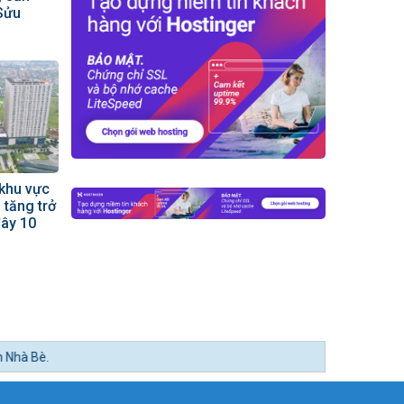
Sửu
 khu vực
 tăng trở
đây 10