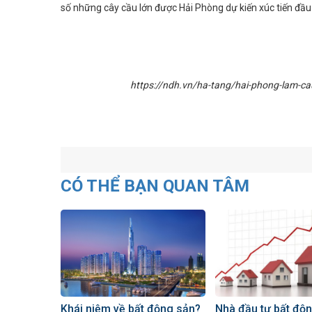
số những cây cầu lớn được Hải Phòng dự kiến xúc tiến đầu
https://ndh.vn/ha-tang/hai-phong-lam-ca
CÓ THỂ BẠN QUAN TÂM
Khái niệm về bất động sản?
Nhà đầu tư bất độ