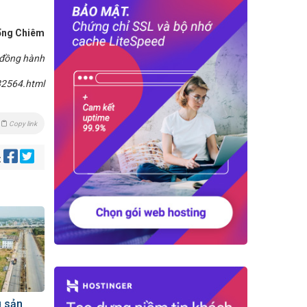
ổng Chiêm
 đồng hành
82564.html
Copy link
:
g sản