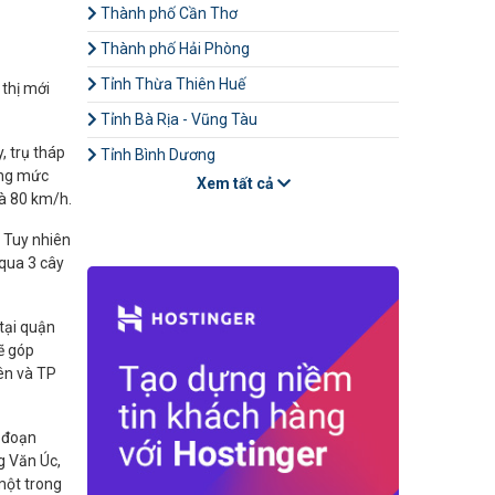
Thành phố Cần Thơ
Thành phố Hải Phòng
Tỉnh Thừa Thiên Huế
 thị mới
Tỉnh Bà Rịa - Vũng Tàu
, trụ tháp
Tỉnh Bình Dương
ổng mức
Xem tất cả
là 80 km/h.
. Tuy nhiên
qua 3 cây
 tại quận
ẽ góp
ên và TP
i đoạn
g Văn Úc,
một trong