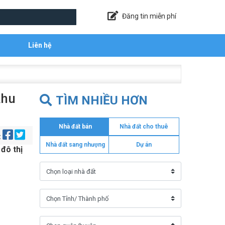
Đăng tin miễn phí
Liên hệ
khu
TÌM NHIỀU HƠN
Nhà đất bán
Nhà đất cho thuê
:
Nhà đất sang nhượng
Dự án
 đô thị