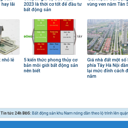
 hay lãi
2023 là thời cơ tốt để đầu tư
vùng ven năm Tân 
bất động sản
 nhỏ lẻ
5 kiến thức phong thủy cơ
Giá nhà đất một số
bản môi giới bất động sản
phía Tây Hà Nội dần
nên biết
lại mức đỉnh cách 
năm
:
Bất động sản khu Nam nóng dần theo lộ trình lên quận Nhà Bè.