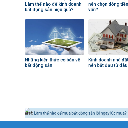
Làm thế nào để kinh doanh
nên chọn dòng tiền
bất động sản hiệu quả?
vốn?
Những kiến thức cơ bản về
Kinh doanh nhà đất
bất động sản
nên bắt đầu từ đâu
f:
Làm thế nào để mua bất động sản lời ngay lúc mua?
Tin tức 24h BĐS