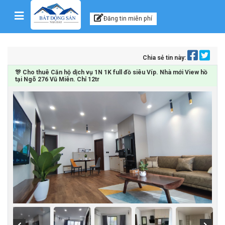
Kênh thông tin, tư vấn
Skip to content
Đăng tin miễn phí
Chia sẻ tin này:
🎊 Cho thuê Căn hộ dịch vụ 1N 1K full đồ siêu Víp. Nhà mới View hồ
tại Ngõ 276 Vũ Miên. Chỉ 12tr