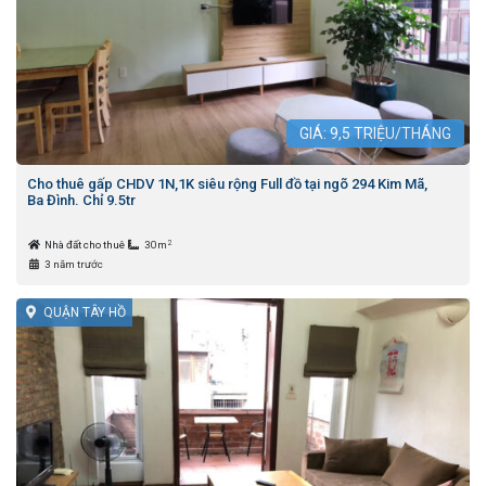
GIÁ:
9,5
TRIỆU/THÁNG
Cho thuê gấp CHDV 1N,1K siêu rộng Full đồ tại ngõ 294 Kim Mã,
Ba Đình. Chỉ 9.5tr
2
Nhà đất cho thuê
30m
3 năm trước
QUẬN TÂY HỒ