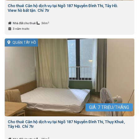
Cho thuê Căn hộ dịch vụ tại Ngõ 187 Nguyễn Đình Thi, Tây Hồ.
View hồ bất tận. Chỉ 7tr
2
Nhà đất cho thuê
34m
3 năm trước
QUẬN TÂY HỒ
GIÁ:
7
TRIỆU/THÁNG
Cho thuê Căn hộ dịch vụ tại Ngõ 187 Nguyễn Đình Thi, Thụy Khuê,
Tây Hồ. Chỉ 7tr
2