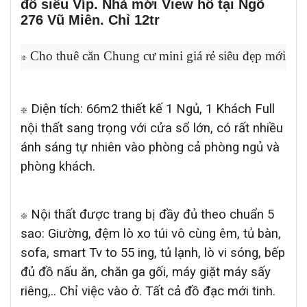
đồ siêu Víp. Nhà mới View hồ tại Ngõ
276 Vũ Miên. Chỉ 12tr
 Cho thuê căn Chung cư mini giá rẻ siêu đẹp mới ti
❇
Diện tích: 66m2 thiết kế 1 Ngủ, 1 Khách Full
❇
nội thất sang trọng với cửa sổ lớn, có rất nhiều
ánh sáng tự nhiên vào phòng cả phòng ngủ và
phòng khách.
Nội thất được trang bị đầy đủ theo chuẩn 5
❇
sao: Giường, đệm lò xo túi vô cùng êm, tủ bàn,
sofa, smart Tv to 55 ing, tủ lạnh, lò vi sóng, bếp
đủ đồ nấu ăn, chăn ga gối, máy giặt máy sấy
riêng,.. Chỉ việc vào ở. Tất cả đồ đạc mới tinh.