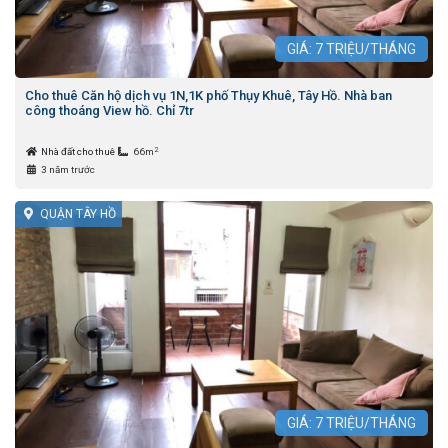
GIÁ:
7
TRIỆU/THÁNG
Cho thuê Căn hộ dịch vụ 1N,1K phố Thụy Khuê, Tây Hồ. Nhà ban
công thoáng View hồ. Chỉ 7tr
2
Nhà đất cho thuê
66m
3 năm trước
QUẬN TÂY HỒ
GIÁ:
7
TRIỆU/THÁNG