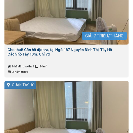
GIÁ:
7
TRIỆU/THÁNG
Cho thuê Căn hộ dịch vụ tại Ngõ 187 Nguyễn Đình Thi, Tây Hồ.
Cách hồ Tây 10m. Chỉ 7tr
2
Nhà đất cho thuê
34m
3 năm trước
QUẬN TÂY HỒ