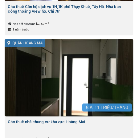
Cho thuê Căn hộ dịch vụ 1N,1K phố Thụy Khuê, Tây Hồ. Nhà ban
công thoáng View hồ. Chỉ 7tr
2
Nhà đất cho thuê
52m
3 năm trước
QUẬN HOÀNG MAI
GIÁ:
11
TRIỆU/THÁNG
Cho thuê nhà chung cư khu vực Hoàng Mai