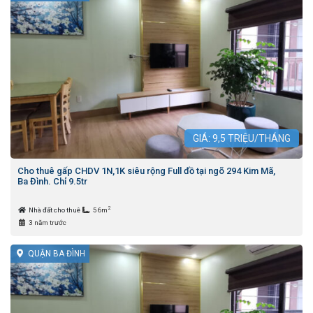
GIÁ:
9,5
TRIỆU/THÁNG
Cho thuê gấp CHDV 1N,1K siêu rộng Full đồ tại ngõ 294 Kim Mã,
Ba Đình. Chỉ 9.5tr
2
Nhà đất cho thuê
56m
3 năm trước
QUẬN BA ĐÌNH