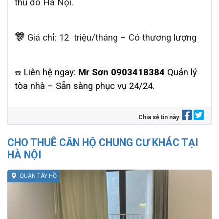
thủ đô Hà Nội.
🎊
Giá chỉ: 12
triệu/tháng – Có thương lượng
Liên hệ ngay:
Mr Sơn 0903418384
Quản lý
️
☎
tòa nhà – Sẵn sàng phục vụ 24/24.
Chia sẻ tin này:
CHO THUÊ CĂN HỘ CHUNG CƯ KHÁC TẠI
HÀ NỘI
QUẬN TÂY HỒ