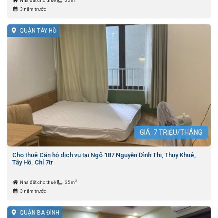
Nhà đất cho thuê
35m
3 năm trước
QUẬN TÂY HỒ
GIÁ:
7
TRIỆU/THÁNG
Cho thuê Căn hộ dịch vụ tại Ngõ 187 Nguyễn Đình Thi, Thụy Khuê,
Tây Hồ. Chỉ 7tr
2
Nhà đất cho thuê
35m
3 năm trước
QUẬN BA ĐÌNH