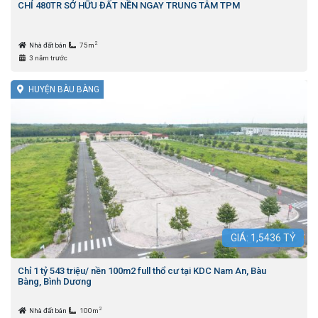
CHỈ 480TR SỞ HỮU ĐẤT NỀN NGAY TRUNG TÂM TPM
2
Nhà đất bán
75m
3 năm trước
HUYỆN BÀU BÀNG
GIÁ:
1,5436
TỶ
Chỉ 1 tỷ 543 triệu/ nền 100m2 full thổ cư tại KDC Nam An, Bàu
Bàng, Bình Dương
2
Nhà đất bán
100m