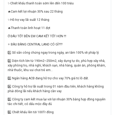
✨Chiết khấu thanh toán sớm lên đến 100 triệu
🔥Cam kết lợi nhuận 30% sau 22 tháng
✨Hỗ trợ vay lãi suất 12 tháng
🔥Thanh toán linh hoạt 11 đợt
Ở ĐÂU TỐT BÊN EM CAM KẾT TỐT HƠN !!!
⭐️ BÀU BÀNG CENTRAL LAND CÓ GÌ???
1️⃣ Sổ sẵn công chứng ngay trong ngày, an tâm 100% về pháp lý
2️⃣ Diện tích lớn từ 190m2~250m2, xây dựng tự do, phù hợp xây nhà,
xây phòng trọ, nhà nghỉ, khách sạn, nhà hàng, quán ăn, phòng khám,
nhà thuốc, khu vui chơi trẻ em…
3️⃣ Ngân hàng ACB đang hỗ trợ cho vay 70% giá trị lô đất.
4️⃣ Công ty hỗ trợ lãi suất trong 01 năm đầu tiên, khách hàng không
phải đóng lãi nếu khách hàng cần vay
5️⃣ Công ty cam kết mua lại với lợi nhuận 30% bằng hợp đồng nguyên
tắc chi tiết, có dấu mộc đầy đủ
6️⃣ Chiết khấu lên tới 100Tr đồng