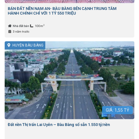
BÁN ĐẤT NỀN NAM AN- BÀU BÀNG BÊN CẠNH TRUNG TÂM
HÀNH CHÍNH CHỈ VỚI 1 TỶ 550 TRIỆU
2
Nhà đất bán
100m
3 năm trước
HUYỆN BÀU BÀNG
GIÁ:
1,55
TỶ
Đất nền Thị trấn Lai Uyên – Bàu Bàng sổ sẵn 1.550 tỷ/nền