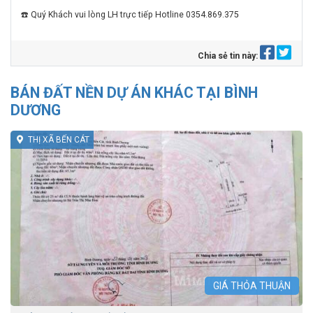
☎️ Quý Khách vui lòng LH trực tiếp Hotline 0354.869.375
Chia sẻ tin này:
BÁN ĐẤT NỀN DỰ ÁN KHÁC TẠI BÌNH
DƯƠNG
THỊ XÃ BẾN CÁT
GIÁ
THỎA THUẬN