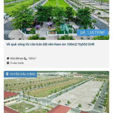
2
GIÁ:
1,55
TỶ/M
Về quê sống tôi cần bán đất nền Nam An 100m2/1ty550 SHR
2
Nhà đất bán
100m
3 năm trước
HUYỆN BÀU BÀNG