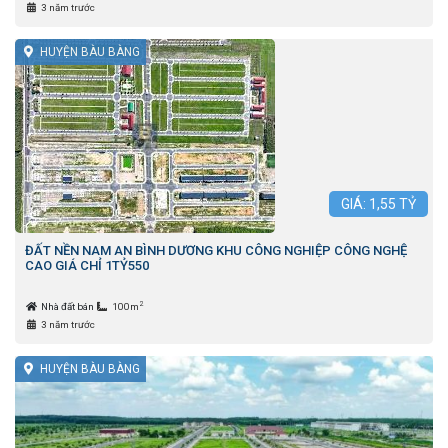
3 năm trước
HUYỆN BÀU BÀNG
GIÁ:
1,55
TỶ
ĐẤT NỀN NAM AN BÌNH DƯƠNG KHU CÔNG NGHIỆP CÔNG NGHỆ
CAO GIÁ CHỈ 1TỶ550
2
Nhà đất bán
100m
3 năm trước
HUYỆN BÀU BÀNG