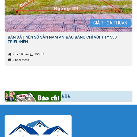
GIÁ
THỎA THUẬN
BÁN ĐẤT NỀN SỔ SẴN NAM AN-BÀU BÀNG CHỈ VỚI 1 TỶ 550
TRIỆU/NỀN
2
Nhà đất bán
100m
3 năm trước
nh lên quận Nhà Bè.