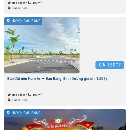
2
Nhà đất bán
100m
3 năm trước
HUYỆN BÀU BÀNG
GIÁ:
1,55
TỶ
Bán đất nền Nam An – Bàu Bàng, Bình Dương giá chỉ 1.55 tỷ
2
Nhà đất bán
100m
3 năm trước
HUYỆN BÀU BÀNG