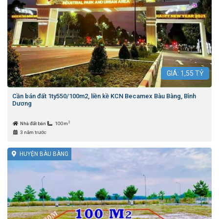
GIÁ:
1,55
TỶ
Cần bán đất 1ty550/100m2, liền kề KCN Becamex Bàu Bàng, Bình
Dương
2
Nhà đất bán
100m
3 năm trước
HUYỆN BÀU BÀNG