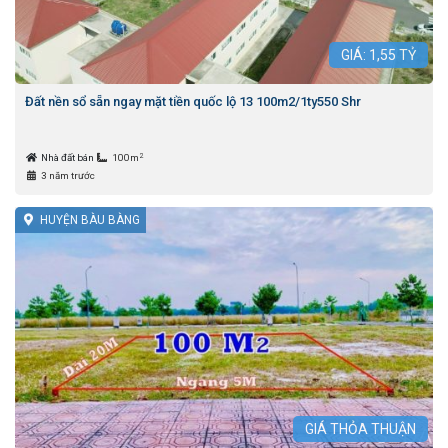
GIÁ:
1,55
TỶ
Đất nền sổ sẵn ngay mặt tiền quốc lộ 13 100m2/1ty550 Shr
2
Nhà đất bán
100m
3 năm trước
HUYỆN BÀU BÀNG
GIÁ
THỎA THUẬN