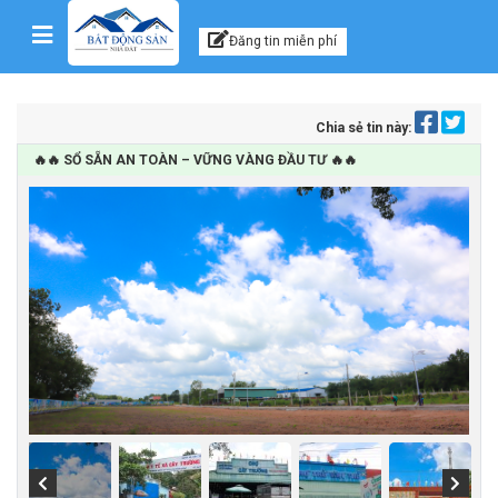
Kênh thông tin, tư vấn
Skip to content
Đăng tin miễn phí
Chia sẻ tin này:
🔥🔥 SỔ SẴN AN TOÀN – VỮNG VÀNG ĐẦU TƯ 🔥🔥