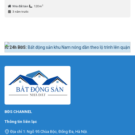
2
Nhà đất bán
120m
3 năm trước
24h BĐS:
Bất động sản khu Nam nóng dần theo lộ trình lên quận Nhà Bè.
BĐS CHANNEL
Thông tin liên lạc
Địa chỉ 1: Ngõ 95 Chùa Bộc, Đống Đa, Hà Nội.