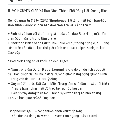
3 năm trước
VÕ NGUYÊN GIÁP, Xã Bảo Ninh, Thành Phố Đồng Hới, Quảng Bình
Sở hữu ngay từ 3,5 tỷ (25%) Shophouse 4,5 tầng mặt biển bán đảo
Bảo Ninh – được ví như bán đảo Sơn Trà Đà Nẵng thứ 2
+ Sinh lời vô hạn với vị trí trung tâm của bán đảo Bảo Ninh, mặt tiền
biển 550m đang trong tầm giá rẻ,
+ Khai thác kinh doanh lưu trú hiệu quả với sự thăng hạng của Quảng
Bình trên bản đồ du lịch thế giới dành cho loại du lịch Xanh, du lịch
Cao cấp
* Đặc biệt: Tổng chiết khấu lên đến 13,5%.
– Nằm trong đại Dự án
Regal Legend
là khu đô thị du lịch quốc tế
đầu tiên được đầu tư bài bản tại vương quốc hang động Quảng Bình
– Tổng vốn đầu tư: 10.000 tỷ đồng
– Quy mô 21ha do Đất Xanh Miền Trung làm chủ đầu tư và phát triển
– Pháp lý hoàn chỉnh, sổ đỏ trao tay sở hữu lâu dài
– Tiến độ xây dựng thần tốc: Tháng 9/2022 bàn giao nhà, tháng
1/2023 bàn giao sổ đỏ từng căn.
—————–
-Shophouse 4,5 -6,5 tầng thuộc phân khu thấp tầng
– Diện tích đa dạng từ 99m² – 250m² (6m ngang, sâu 16,5m)