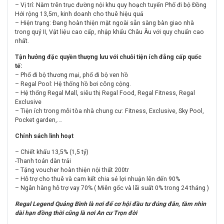
– Vị trí: Nằm trên trục đường nội khu quy hoạch tuyến Phố đi bộ Đồng
Hới rộng 13,5m, kinh doanh cho thuê hiệu quả
– Hiện trạng: Đang hoàn thiện mặt ngoài sẵn sàng bàn giao nhà
trong quý II, Vật liệu cao cấp, nhập khẩu Châu Âu với quy chuẩn cao
nhất.
Tận hưởng đặc quyền thượng lưu với chuỗi tiện ích đẳng cấp quốc
tế:
– Phố đi bộ thương mại, phố đi bộ ven hồ
– Regal Pool: Hệ thống hồ bơi công cộng.
– Hệ thống Regal Mall, siêu thị Regal Food, Regal Fitness, Regal
Exclusive
– Tiện ích trong mỗi tòa nhà chung cư: Fitness, Exclusive, Sky Pool,
Pocket garden,….
Chính sách linh hoạt
– Chiết khấu 13,5% (1,5 tỷ)
-Thanh toán dàn trải
– Tặng voucher hoàn thiện nội thất 200tr
– Hỗ trợ cho thuê và cam kết chia sẻ lợi nhuận lên đến 90%
– Ngân hàng hỗ trợ vay 70% ( Miễn gốc và lãi suất 0% trong 24 tháng )
Regal Legend Quảng Bình là nơi để cơ hội đầu tư đúng đắn, tầm nhìn
dài hạn đồng thời cũng là nơi An cư Trọn đời