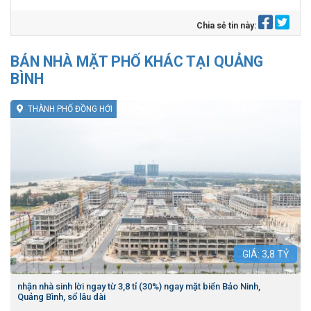
Chia sẻ tin này:
BÁN NHÀ MẶT PHỐ KHÁC TẠI QUẢNG
BÌNH
THÀNH PHỐ ĐỒNG HỚI
GIÁ:
3,8
TỶ
nhận nhà sinh lời ngay từ 3,8 tỉ (30%) ngay mặt biển Bảo Ninh,
Quảng Bình, sổ lâu dài