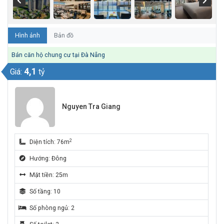
Hình ảnh
Bản đồ
Bán căn hộ chung cư tại Đà Nẵng
4,1
Giá:
tỷ
Nguyen Tra Giang
2
Diện tích: 76m
Hướng: Đông
Mặt tiền: 25m
Số tầng: 10
Số phòng ngủ: 2