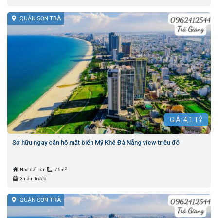
QUẬN SƠN TRÀ
GIÁ:
4,1
TỶ
Sở hữu ngay căn hộ mặt biển Mỹ Khê Đà Nẵng view triệu đô
2
Nhà đất bán
76m
3 năm trước
QUẬN SƠN TRÀ