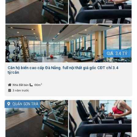
GIÁ:
3,4
TỶ
Căn hộ biển cao cấp Đà Nẵng. full nội thất giá gốc CĐT chỉ 3.4
tỷ/căn
2
Nhà đất bán
66m
3 năm trước
QUẬN SƠN TRÀ