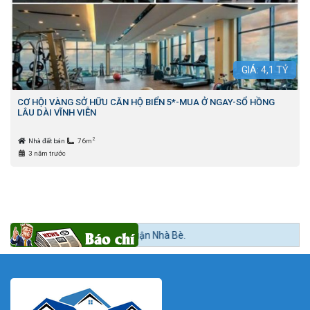
GIÁ:
4,1
TỶ
CƠ HỘI VÀNG SỞ HỮU CĂN HỘ BIỂN 5*-MUA Ở NGAY-SỔ HỒNG
LÂU DÀI VĨNH VIỄN
2
Nhà đất bán
76m
3 năm trước
 trình lên quận Nhà Bè.