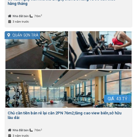
hằng tháng
2
Nhà đất bán
76m
3 năm trước
QUẬN SƠN TRÀ
GIÁ:
43
TỶ
Chủ cần tiền bán rẻ lại căn 2PN 76m2,tầng cao view biển,sở hữu
lâu dài
2
Nhà đất bán
76m
3 năm trước