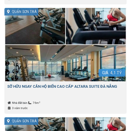
QUẬN SƠN TRÀ
GIÁ:
4,1
TỶ
SỠ HỮU NGAY CĂN HỘ BIỂN CAO CẤP ALTARA SUITE ĐÀ NẴNG
2
Nhà đất bán
76m
3 năm trước
QUẬN SƠN TRÀ