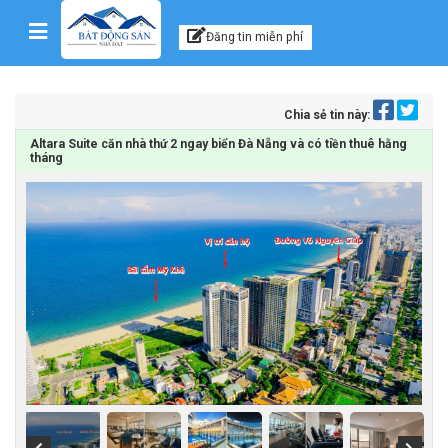
Kênh thông tin, tư vấn
Skip to content
Đăng tin miễn phí
Chia sẻ tin này:
Altara Suite căn nhà thứ 2 ngay biển Đà Nẵng và có tiền thuê hằng
tháng