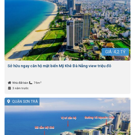
GIÁ:
4,2
TỶ
Sở hữu ngay căn hộ mặt biển Mỹ Khê Đà Nẵng view triệu đô
2
Nhà đất bán
76m
3 năm trước
QUẬN SƠN TRÀ