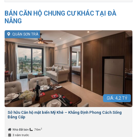
BÁN CĂN HỘ CHUNG CƯ KHÁC TẠI ĐÀ
NẴNG
QUẬN SƠN TRÀ
GIÁ:
4,2
TỶ
Sở hữu Căn hộ mặt biển Mỹ Khê – Khẳng Định Phong Cách Sống
Đẳng Cấp
2
Nhà đất bán
76m
3 năm trước