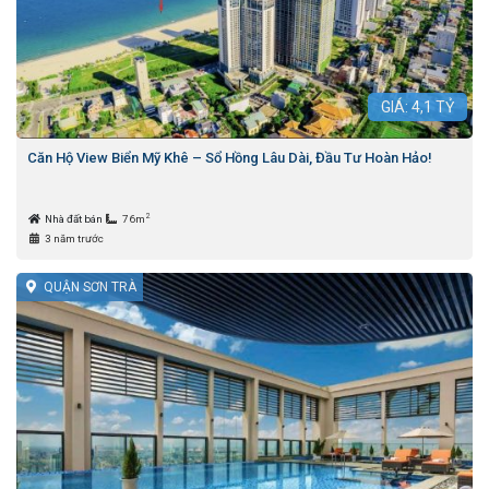
GIÁ:
4,1
TỶ
Căn Hộ View Biển Mỹ Khê – Sổ Hồng Lâu Dài, Đầu Tư Hoàn Hảo!
2
Nhà đất bán
76m
3 năm trước
QUẬN SƠN TRÀ