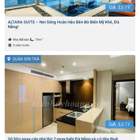
GIÁ:
3,5
TỶ
ALTARA SUITE – Nơi Sống Hoàn Hảo Bên Bờ Biển Mỹ Khê, Đà
Nẵng!
2
Nhà đất bán
76m
3 năm trước
QUẬN SƠN TRÀ
GIÁ:
3,5
TỶ
Sở hữu ngay căn nhà thứ 2 ngay biển Đà Nẵng và có tiền thuê