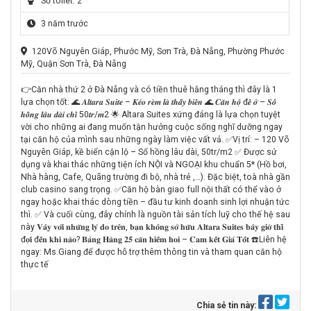
Số toilet: 2
3 năm trước
120Võ Nguyên Giáp, Phước Mỹ, Sơn Trà, Đà Nẵng, Phường Phước
Mỹ, Quận Sơn Trà, Đà Nẵng
👉Căn nhà thứ 2 ở Đà Nẵng và có tiền thuê hằng tháng thì đây là 1
lựa chọn tốt: 🌊 𝑨𝒍𝒕𝒂𝒓𝒂 𝑺𝒖𝒊𝒕𝒆 – 𝑲𝒆́𝒐 𝒓𝒆̀𝒎 𝒍𝒂̀ 𝒕𝒉𝒂̂́𝒚 𝒃𝒊𝒆̂̉𝒏 🌊 𝑪𝒂̆𝒏 𝒉𝒐̣̂ đ𝒆̂̉ 𝒐̛̉ – 𝑺𝒐̂̉
𝒉𝒐̂̀𝒏𝒈 𝒍𝒂̂𝒖 𝒅𝒂̀𝒊 𝒄𝒉𝒊̉ 50𝒕𝒓/𝒎2 🌟 Altara Suites xứng đáng là lựa chọn tuyệt
vời cho những ai đang muốn tận hưởng cuộc sống nghĩ dưỡng ngay
tại căn hộ của mình sau những ngày làm việc vất vả. ✅️Vị trí: – 120 Võ
Nguyên Giáp, kề biển cận lộ – Sổ hồng lâu dài, 50tr/m2 ✅️ Được sử
dụng và khai thác những tiện ích NỘI và NGOẠI khu chuẩn 5* (Hồ bơi,
Nhà hàng, Cafe, Quãng trường đi bộ, nhà trẻ ,…). Đặc biệt, toà nhà gần
club casino sang trọng. ✅️Căn hộ bàn giao full nội thất có thể vào ở
ngay hoặc khai thác dòng tiền – đầu tư kinh doanh sinh lợi nhuận tức
thì. ✅️ Và cuối cùng, đây chính là nguồn tài sản tích luỹ cho thế hệ sau
này 𝐕𝐚̂𝐲̣ 𝐯𝐨̛́𝐢 𝐧𝐡𝐮̛̃𝐧𝐠 𝐥𝐲́ 𝐝𝐨 𝐭𝐫𝐞̂𝐧, 𝐛𝐚̣𝐧 𝐤𝐡𝐨̂𝐧𝐠 𝐬𝐨̛̉ 𝐡𝐮̛̃𝐮 𝐀𝐥𝐭𝐚𝐫𝐚 𝐒𝐮𝐢𝐭𝐞𝐬 𝐛𝐚̂𝐲 𝐠𝐢𝐨̛̀ 𝐭𝐡𝐢̀
đ𝐨̛̣𝐢 đ𝐞̂́𝐧 𝐤𝐡𝐢 𝐧𝐚̀𝐨? 𝐁𝐚̉𝐧𝐠 𝐇𝐚̀𝐧𝐠 𝟐𝟓 𝐜𝐚̆𝐧 𝐡𝐢𝐞̂́𝐦 𝐡𝐨𝐢 – 𝐂𝐚𝐦 𝐤𝐞̂́𝐭 𝐆𝐢𝐚́ 𝐓𝐨̂́𝐭 ☎️Liên hệ
ngay: Ms.Giang để được hỗ trợ thêm thông tin và tham quan căn hộ
thực tế
Chia sẻ tin này: