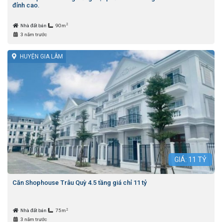
đỉnh cao.
2
Nhà đất bán
90m
3 năm trước
HUYỆN GIA LÂM
GIÁ:
11
TỶ
Căn Shophouse Trâu Quỳ 4.5 tầng giá chỉ 11 tỷ
2
Nhà đất bán
75m
3 năm trước