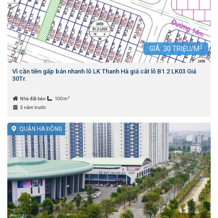
2
GIÁ:
30
TRIỆU/M
Vì cần tiền gấp bán nhanh lô LK Thanh Hà giá cắt lỗ B1.2 LK03 Giá
30Tr.
2
Nhà đất bán
100m
3 năm trước
QUẬN HÀ ĐÔNG