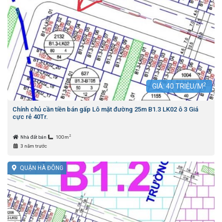
2
GIÁ:
40
TRIỆU/M
Chính chủ cần tiền bán gấp Lô mặt đường 25m B1.3 LK02 ô 3 Giá
cực rẻ 40Tr.
2
Nhà đất bán
100m
3 năm trước
QUẬN HÀ ĐÔNG