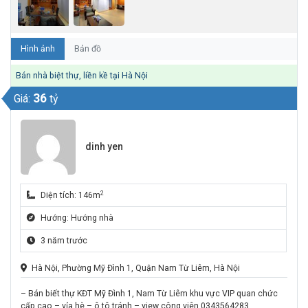
Hình ảnh
Bản đồ
Bán nhà biệt thự, liền kề tại Hà Nội
36
Giá:
tỷ
dinh yen
2
Diện tích: 146m
Hướng: Hướng nhà
3 năm trước
Hà Nội, Phường Mỹ Đình 1, Quận Nam Từ Liêm, Hà Nội
– Bán biết thự KĐT Mỹ Đình 1, Nam Từ Liêm khu vực VIP quan chức
cấp cao – vỉa hè – ô tô tránh – view công viên 0343564283.