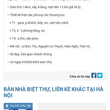
– Diện tích 146m, xây 4 tầng, mặt tiền 13.5m giá 36 tỷ.
– Thiết kế hiện đại, phong các thượng lưu :
+ T1 : gara, p.khách, bếp, wc, sân tiểu cảnh.
+ T2, 3 : 3 phòng/tầng, wc.
+ T4 : p.thờ, sân phơi.
– Kết nối : Lê Đức Thọ, Nguyễn Cơ Thạch, Hàm Nghi, Trần Vỹ…
– Sổ đẹp, bàn giao nhanh chóng.
– LH ngay 0343564283 xem nhà.
Chia sẻ tin này:
BÁN NHÀ BIỆT THỰ, LIỀN KỀ KHÁC TẠI HÀ
NỘI
THỊ XÃ SƠN TÂY