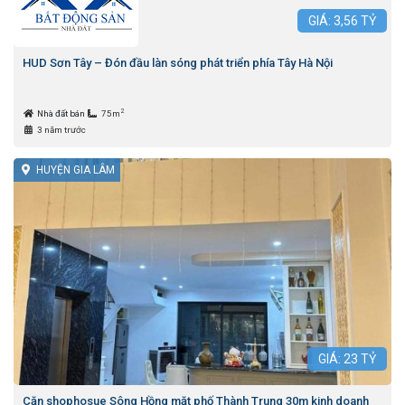
GIÁ:
3,56
TỶ
HUD Sơn Tây – Đón đầu làn sóng phát triển phía Tây Hà Nội
2
Nhà đất bán
75m
3 năm trước
HUYỆN GIA LÂM
GIÁ:
23
TỶ
Căn shophosue Sông Hồng mặt phố Thành Trung 30m kinh doanh