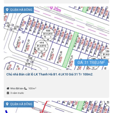
QUẬN HÀ ĐÔNG
2
GIÁ:
31
TRIỆU/M
Chủ nhà Bán cắt lỗ LK Thanh Hà B1.4 LK10 Giá 31 Tr 100m2.
2
Nhà đất bán
100m
3 năm trước
QUẬN HÀ ĐÔNG