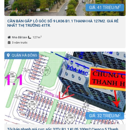
2
GIÁ:
41
TRIỆU/M
CẦN BÁN GẤP LÔ GÓC SỐ 9 LK06 B1.1 THANH HÀ 127M2. GIÁ RẺ
NHẤT THỊ TRƯỜNG 41TR.
2
Nhà đất bán
127m
3 năm trước
QUẬN HÀ ĐÔNG
2
GIÁ:
32
TRIỆU/M
Tôi bán nhanh giá cực sốc 32Tr B1.1 KL05 100m2 Cienco 5 Thanh