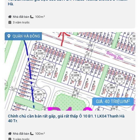
Hà.
2
Nhà đất bán
100m
3 năm trước
QUẬN HÀ ĐÔNG
2
GIÁ:
40
TRIỆU/M
Chính chủ cần bán rất gấp, giá rất thấp Ô 10 B1.1 LK04 Thanh Hà
40 Tr.
2
Nhà đất bán
100m
3 năm trước