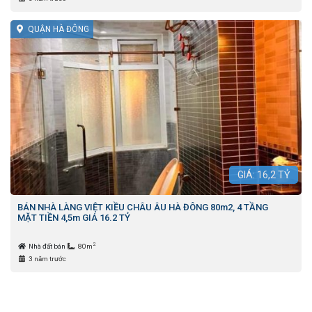
QUẬN HÀ ĐÔNG
GIÁ:
16,2
TỶ
BÁN NHÀ LÀNG VIỆT KIỀU CHÂU ÂU HÀ ĐÔNG 80m2, 4 TẦNG
MẶT TIỀN 4,5m GIÁ 16.2 TỶ
2
Nhà đất bán
80m
3 năm trước