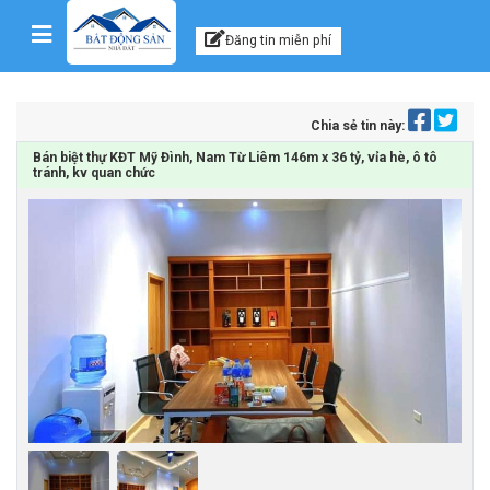
Kênh thông tin, tư vấn
Skip to content
Đăng tin miễn phí
Chia sẻ tin này:
Bán biệt thự KĐT Mỹ Đình, Nam Từ Liêm 146m x 36 tỷ, vỉa hè, ô tô
tránh, kv quan chức