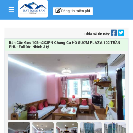
Kênh thông tin, tư vấn
Skip to content
Đăng tin miễn phí
Chia sẻ tin này:
Bán Căn Góc 105m2X3PN Chung Cư HỒ GƯƠM PLAZA 102 TRẦN
PHÚ- Full Đồ- Nhỉnh 3 tỷ