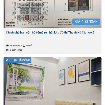
GIÁ:
1,32
NGÀN
Chính chủ bán căn hộ 65m2 rẻ nhất khu đô thị Thanh Hà Cienco 5
2
Nhà đất bán
65m
3 năm trước
QUẬN HÀ ĐÔNG