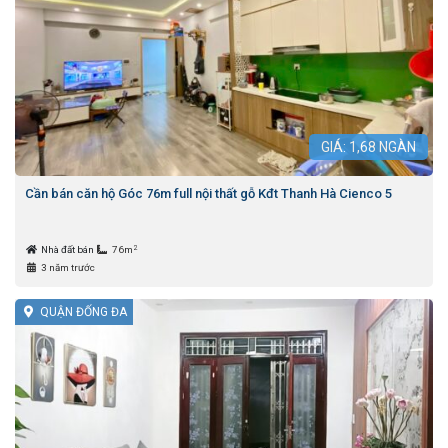
GIÁ:
1,68
NGÀN
Cần bán căn hộ Góc 76m full nội thất gỗ Kđt Thanh Hà Cienco 5
2
Nhà đất bán
76m
3 năm trước
QUẬN ĐỐNG ĐA