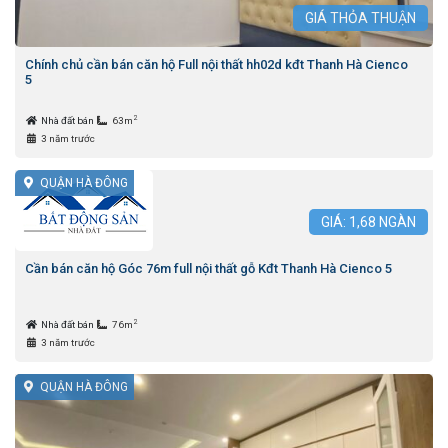
GIÁ
THỎA THUẬN
Chính chủ cần bán căn hộ Full nội thất hh02d kđt Thanh Hà Cienco
5
2
Nhà đất bán
63m
3 năm trước
QUẬN HÀ ĐÔNG
GIÁ:
1,68
NGÀN
Cần bán căn hộ Góc 76m full nội thất gỗ Kđt Thanh Hà Cienco 5
2
Nhà đất bán
76m
3 năm trước
QUẬN HÀ ĐÔNG