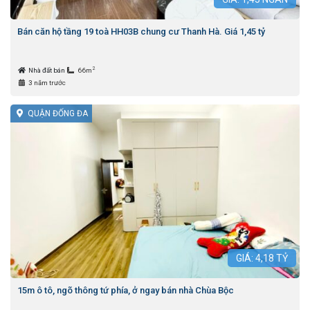
Bán căn hộ tầng 19 toà HH03B chung cư Thanh Hà. Giá 1,45 tỷ
2
Nhà đất bán
66m
3 năm trước
QUẬN ĐỐNG ĐA
GIÁ:
4,18
TỶ
15m ô tô, ngõ thông tứ phía, ở ngay bán nhà Chùa Bộc