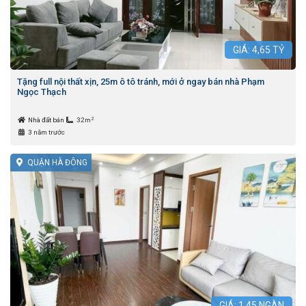
GIÁ:
4,65
TỶ
Tặng full nội thất xịn, 25m ô tô tránh, mới ở ngay bán nhà Phạm
Ngọc Thạch
2
Nhà đất bán
32m
3 năm trước
QUẬN HÀ ĐÔNG
GIÁ:
1,45
NGÀN