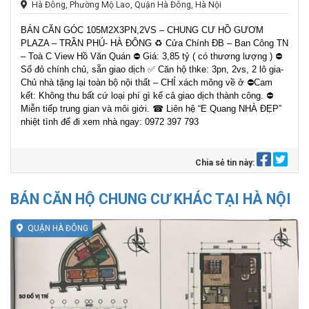
Hà Đông, Phường Mộ Lao, Quận Hà Đông, Hà Nội
BÁN CĂN GÓC 105M2X3PN,2VS – CHUNG CƯ HỒ GƯƠM
PLAZA – TRẦN PHÚ- HÀ ĐÔNG ♻ Cửa Chính ĐB – Ban Công TN
– Toà C View Hồ Văn Quán ⛔ Giá: 3,85 tỷ ( có thương lượng ) ⛔
Sổ đỏ chính chủ, sẵn giao dịch ✅ Căn hộ thke: 3pn, 2vs, 2 lô gia-
Chủ nhà tặng lại toàn bộ nội thất – CHỈ xách mông về ở ⛔Cam
kết: Không thu bất cứ loại phí gì kể cả giao dịch thành công. ⛔
Miễn tiếp trung gian và môi giới. ☎ Liên hệ “E Quang NHÀ ĐẸP”
nhiệt tình để đi xem nhà ngay: 0972 397 793
Chia sẻ tin này:
BÁN CĂN HỘ CHUNG CƯ KHÁC TẠI HÀ NỘI
QUẬN HÀ ĐÔNG