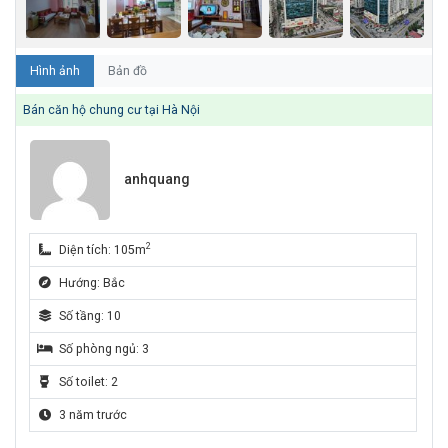
Hình ảnh
Bản đồ
Bán căn hộ chung cư tại Hà Nội
anhquang
2
Diện tích: 105m
Hướng: Bắc
Số tầng: 10
Số phòng ngủ: 3
Số toilet: 2
3 năm trước