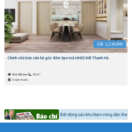
GIÁ:
2,2
NGÀN
Chính chủ bán căn hộ góc 82m 3pn toà HH02 Kđt Thanh Hà
2
Nhà đất bán
82m
3 năm trước
Tin tức 24h BĐS:
Bất động sản khu Nam nóng dần theo lộ trình lên quận