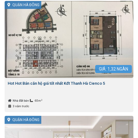
QUẬN HÀ ĐÔNG
GIÁ:
1,32
NGÀN
Hot Hot Bán căn hộ giá tốt nhất Kđt Thanh Hà Cienco 5
2
Nhà đất bán
65m
3 năm trước
QUẬN HÀ ĐÔNG