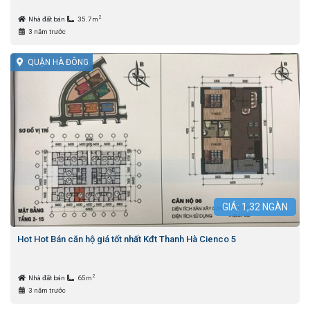
2
Nhà đất bán
35.7m
3 năm trước
QUẬN HÀ ĐÔNG
GIÁ:
1,32
NGÀN
Hot Hot Bán căn hộ giá tốt nhất Kđt Thanh Hà Cienco 5
2
Nhà đất bán
65m
3 năm trước