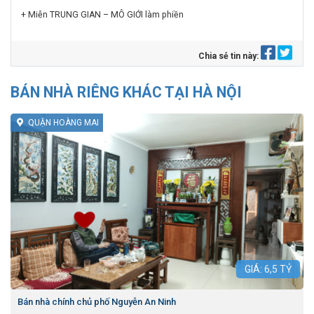
+ Miễn TRUNG GIAN – MÔ GIỚI làm phiền
Chia sẻ tin này:
BÁN NHÀ RIÊNG KHÁC TẠI HÀ NỘI
QUẬN HOÀNG MAI
GIÁ:
6,5
TỶ
Bán nhà chính chủ phố Nguyễn An Ninh