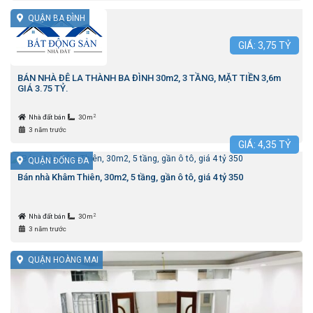
QUẬN BA ĐÌNH
GIÁ:
3,75
TỶ
BÁN NHÀ ĐÊ LA THÀNH BA ĐÌNH 30m2, 3 TẦNG, MẶT TIỀN 3,6m
GIÁ 3.75 TỶ.
2
Nhà đất bán
30m
3 năm trước
GIÁ:
4,35
TỶ
QUẬN ĐỐNG ĐA
Bán nhà Khâm Thiên, 30m2, 5 tầng, gần ô tô, giá 4 tỷ 350
2
Nhà đất bán
30m
3 năm trước
QUẬN HOÀNG MAI