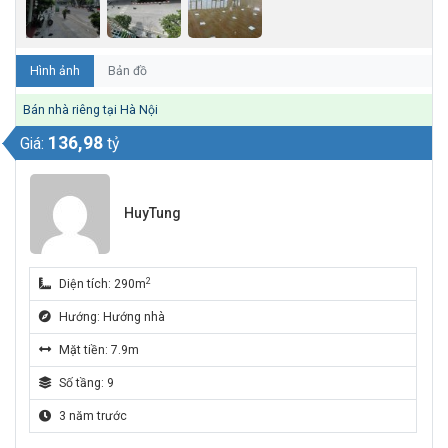
Hình ảnh
Bản đồ
Bán nhà riêng tại Hà Nội
136,98
Giá:
tỷ
HuyTung
2
Diện tích: 290m
Hướng: Hướng nhà
Mặt tiền: 7.9m
Số tầng: 9
3 năm trước