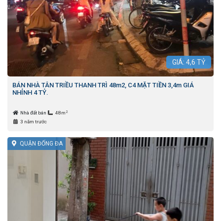
GIÁ:
4,6
TỶ
BÁN NHÀ TÂN TRIỀU THANH TRÌ 48m2, C4 MẶT TIỀN 3,4m GIÁ
NHỈNH 4 TỶ.
2
Nhà đất bán
48m
3 năm trước
QUẬN ĐỐNG ĐA