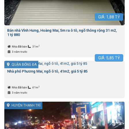
GIÁ:
1,88
TỶ
Bán nhà Vĩnh Hưng, Hoàng Mai, 5m ra ô tô, ngõ thông rộng 31 m2,
1 tỷ 880
2
Nhà đất bán
31m
3 năm trước
GIÁ:
5,85
TỶ
QUẬN ĐỐNG ĐA
Nhà phố Phương Mai, ngõ ô tô, 41m2, giá 5 tỷ 85
2
Nhà đất bán
41m
3 năm trước
HUYỆN THANH TRÌ