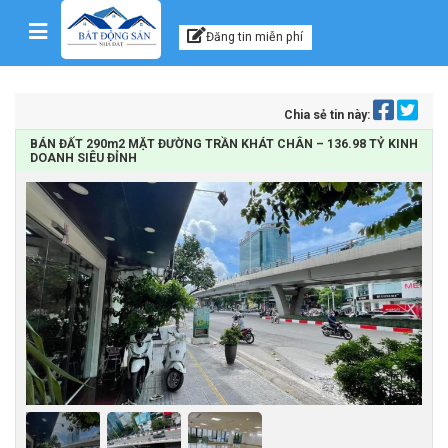
Kênh thông tin, tư vấn
Skip to content
Đăng tin miễn phí
Chia sẻ tin này:
BÁN ĐẤT 290m2 MẶT ĐƯỜNG TRẦN KHÁT CHÂN – 136.98 TỶ KINH
DOANH SIÊU ĐỈNH