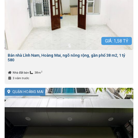
GIÁ:
1,58
TỶ
Bán nhà Lĩnh Nam, Hoàng Mai, ngõ nông rộng, gần phố 38 m2, 1 tỷ
580
2
Nhà đất bán
38m
3 năm trước
QUẬN HOÀNG MAI