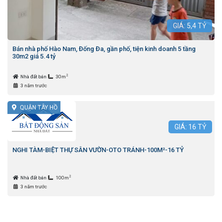
GIÁ:
5,4
TỶ
Bán nhà phố Hào Nam, Đống Đa, gần phố, tiện kinh doanh 5 tầng
30m2 giá 5.4 tỷ
2
Nhà đất bán
30m
3 năm trước
QUẬN TÂY HỒ
GIÁ:
16
TỶ
NGHI TÀM-BIỆT THỰ SÂN VƯỜN-OTO TRÁNH-100M²-16 TỶ
2
Nhà đất bán
100m
3 năm trước