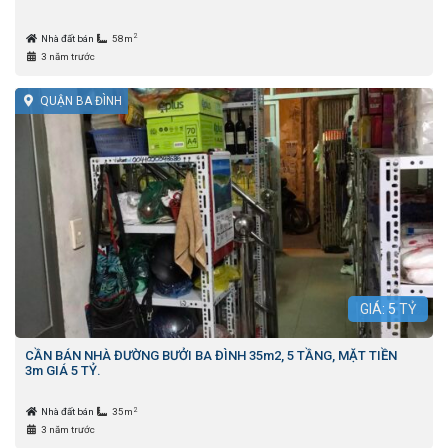
2
Nhà đất bán
58m
3 năm trước
QUẬN BA ĐÌNH
GIÁ:
5
TỶ
CẦN BÁN NHÀ ĐƯỜNG BƯỞI BA ĐÌNH 35m2, 5 TẦNG, MẶT TIỀN
3m GIÁ 5 TỶ.
2
Nhà đất bán
35m
3 năm trước