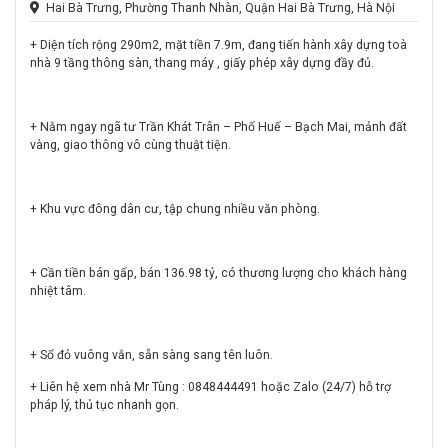
Hai Bà Trưng, Phường Thanh Nhàn, Quận Hai Bà Trưng, Hà Nội
+ Diện tích rộng 290m2, mặt tiền 7.9m, đang tiến hành xây dựng toà
nhà 9 tầng thông sàn, thang máy , giấy phép xây dựng đầy đủ.
+ Nằm ngay ngã tư Trần Khát Trân – Phố Huế – Bạch Mai, mảnh đất
vàng, giao thông vô cùng thuật tiện.
+ Khu vực đông dân cư, tập chung nhiều văn phòng.
+ Cần tiền bán gấp, bán 136.98 tỷ, có thương lượng cho khách hàng
nhiệt tâm.
+ Sổ đỏ vuông vắn, sẵn sàng sang tên luôn.
+ Liên hệ xem nhà Mr Tùng : 0848444491 hoặc Zalo (24/7)
hỗ trợ
pháp lý, thủ tục nhanh gọn
.