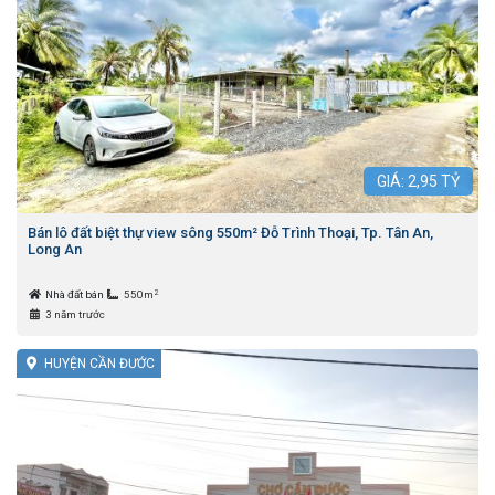
GIÁ:
2,95
TỶ
Bán lô đất biệt thự view sông 550m² Đỗ Trình Thoại, Tp. Tân An,
Long An
2
Nhà đất bán
550m
3 năm trước
HUYỆN CẦN ĐƯỚC