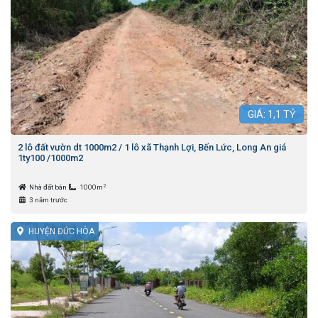
GIÁ:
1,1
TỶ
2 lô đất vườn dt 1000m2 / 1 lô xã Thạnh Lợi, Bến Lức, Long An giá
1ty100 /1000m2
2
Nhà đất bán
1000m
3 năm trước
HUYỆN ĐỨC HÒA