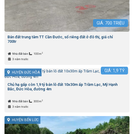
GIÁ:
700
TRIỆU
Bán đất trung tâm TT Cần Đước, sổ riêng đất ở đô thị, giá chỉ
700tr
2
Nhà đất bán
100m
3 năm trước
GIÁ:
1,9
TỶ
HUYỆN ĐỨC HÒA
Chủ hạ gấp còn 1,9 tỷ bán lô đất 10x30m ấp Trầm Lạc, Mỹ Hạnh
Bắc, Đức Hòa, đường 4m
2
Nhà đất bán
300m
3 năm trước
HUYỆN BẾN LỨC