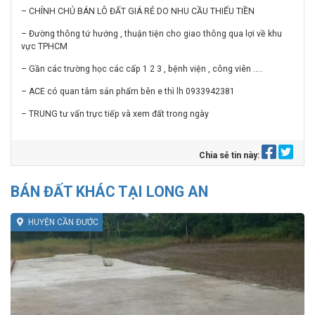
– CHÍNH CHỦ BÁN LÔ ĐẤT GIÁ RẺ DO NHU CẦU THIẾU TIỀN
– Đường thông tứ hướng , thuận tiện cho giao thông qua lợi về khu
vực TPHCM
– Gần các trường học các cấp 1 2 3 , bệnh viện , công viên …..
– ACE có quan tâm sản phẩm bên e thì lh 0933942381
– TRUNG tư vấn trực tiếp và xem đất trong ngày
Chia sẻ tin này:
BÁN ĐẤT KHÁC TẠI LONG AN
HUYỆN CẦN ĐƯỚC