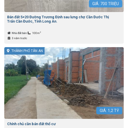
GIÁ:
700
TRIỆU
Bán đất 5×20 Đường Trương Định sau lưng chợ Cần Đước Thị
Trấn Cần Đước, Tỉnh Long An.
2
Nhà đất bán
100m
3 năm trước
THÀNH PHỐ TÂN AN
GIÁ:
1,2
TỶ
Chính chủ cần bán đất thổ cư