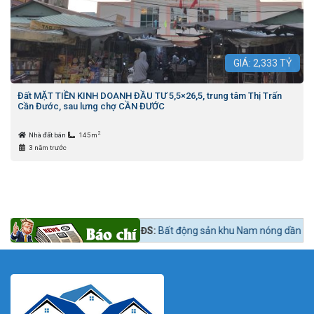
GIÁ:
2,333
TỶ
Đất MẶT TIỀN KINH DOANH ĐẦU TƯ 5,5×26,5, trung tâm Thị Trấn
Cần Đước, sau lưng chợ CẦN ĐƯỚC
2
Nhà đất bán
145m
3 năm trước
Tin tức 24h BĐS:
Bất động sản khu Nam nóng dần theo lộ trình lên qu