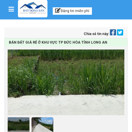
Kênh thông tin, tư vấn
Skip to content
Đăng tin miễn phí
Chia sẻ tin này:
BÁN ĐẤT GIÁ RẺ Ở KHU VỰC TP ĐỨC HÒA TỈNH LONG AN