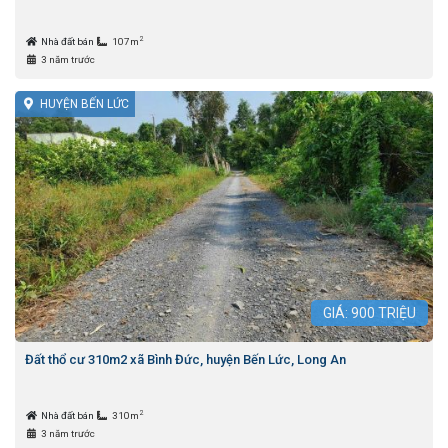
2
Nhà đất bán
107m
3 năm trước
HUYỆN BẾN LỨC
GIÁ:
900
TRIỆU
Đất thổ cư 310m2 xã Bình Đức, huyện Bến Lức, Long An
2
Nhà đất bán
310m
3 năm trước