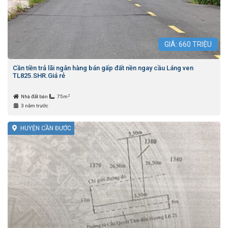
GIÁ:
660
TRIỆU
Cần tiền trả lãi ngân hàng bán gấp đất nền ngay cầu Láng ven
TL825.SHR.Giá rẻ
2
Nhà đất bán
75m
3 năm trước
HUYỆN CẦN ĐƯỚC