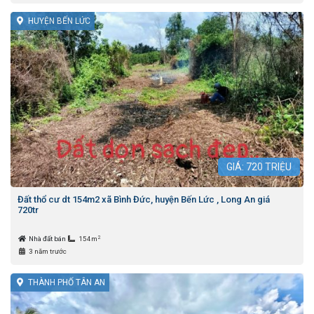
HUYỆN BẾN LỨC
GIÁ:
720
TRIỆU
Đất thổ cư dt 154m2 xã Bình Đức, huyện Bến Lức , Long An giá
720tr
2
Nhà đất bán
154m
3 năm trước
THÀNH PHỐ TÂN AN