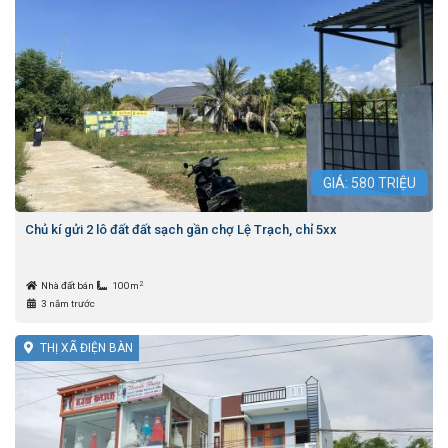
GIÁ:
580
TRIỆU
Chủ kí gửi 2 lô đất đất sạch gần chợ Lệ Trạch, chỉ 5xx
2
Nhà đất bán
100m
3 năm trước
THỊ XÃ ĐIỆN BÀN