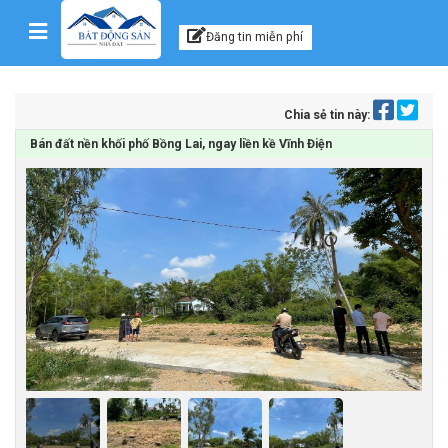
Kênh thông tin, tư vấn
Skip to content
Đăng tin miễn phí
Chia sẻ tin này:
Bán đất nền khối phố Bồng Lai, ngay liền kề Vĩnh Điện