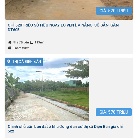
GIÁ:
520
TRIỆU
CHỈ 520TRIỆU SỞ HỮU NGAY LÔ VEN ĐÀ NẴNG, SỔ SẴN, GẦN
DT605
2
Nhà đất bán
115m
3 năm trước
THỊ XÃ ĐIỆN BÀN
GIÁ:
578
TRIỆU
Chính chủ cần bán đất ở khu đông dân cư thị xã Điện Bàn giá chỉ
5xx