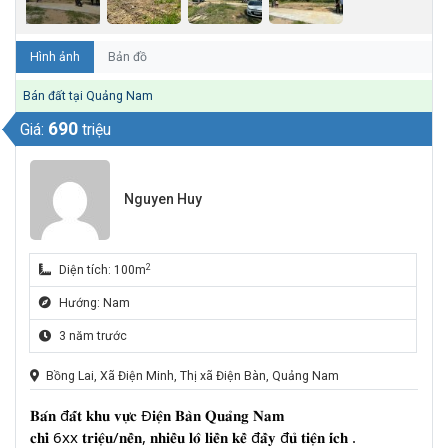
Hình ảnh
Bản đồ
Bán đất tại Quảng Nam
690
Giá:
triệu
Nguyen Huy
2
Diện tích: 100m
Hướng: Nam
3 năm trước
Bồng Lai, Xã Điện Minh, Thị xã Điện Bàn, Quảng Nam
𝐁𝐚́𝐧 đ𝐚̂́𝐭 𝐤𝐡𝐮 𝐯𝐮̛̣𝐜 Đ𝐢𝐞̣̂𝐧 𝐁𝐚̀𝐧 𝐐𝐮𝐚̉𝐧𝐠 𝐍𝐚𝐦
𝐜𝐡𝐢̉ 6xx 𝐭𝐫𝐢𝐞̣̂𝐮/𝐧𝐞̂̀𝐧, 𝐧𝐡𝐢𝐞̂̀𝐮 𝐥𝐨̂ 𝐥𝐢𝐞̂̀𝐧 𝐤𝐞̂̀ đ𝐚̂̀𝐲 đ𝐮̉ 𝐭𝐢𝐞̣̂𝐧 𝐢́𝐜𝐡 .