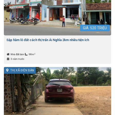
GIÁ:
520
TRIỆU
Sập hầm lô đất cách thị trấn Ái Nghĩa 2km nhiều tiện ích
2
Nhà đất bán
98m
3 năm trước
THỊ XÃ ĐIỆN BÀN