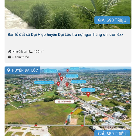
GIÁ:
690
TRIỆU
Bán lỗ đất xã Đại Hiệp huyện Đại Lộc trả nợ ngân hàng chỉ còn 6xx
2
Nhà đất bán
150m
3 năm trước
HUYỆN ĐẠI LỘC
GIÁ:
689
TRIỆU