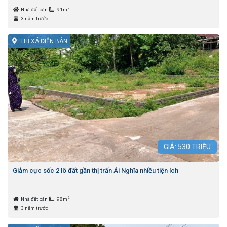
2
Nhà đất bán
91m
3 năm trước
THỊ XÃ ĐIỆN BÀN
GIÁ:
530
TRIỆU
Giảm cực sốc 2 lô đất gần thị trấn Ái Nghĩa nhiều tiện ích
2
Nhà đất bán
98m
3 năm trước