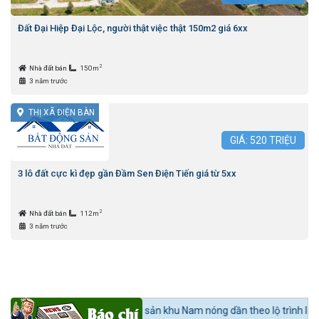
Đất Đại Hiệp Đại Lộc, người thật việc thật 150m2 giá 6xx
2
Nhà đất bán
150m
3 năm trước
THỊ XÃ ĐIỆN BÀN
GIÁ:
520
TRIỆU
3 lô đất cực kì đẹp gần Đầm Sen Điện Tiến giá từ 5xx
2
Nhà đất bán
112m
3 năm trước
 BĐS:
Bất động sản khu Nam nóng dần theo lộ trình lên quận Nhà Bè.