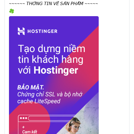
~~~~~~ 𝘛𝘏𝘖̂𝘕𝘎 𝘛𝘐𝘕 𝘝𝘌̂̀ 𝘚𝘈̉𝘕 𝘗𝘏𝘈̂̉𝘔 ~~~~~