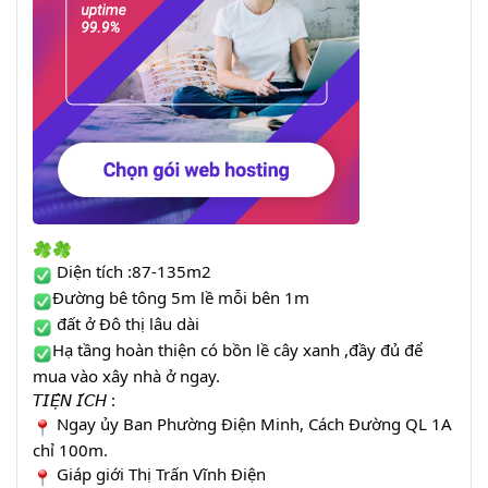
Diện tích :87-135m2
Đường bê tông 5m lề mỗi bên 1m
đất ở Đô thị lâu dài
Hạ tầng hoàn thiện có bồn lề cây xanh ,đầy đủ để
mua vào xây nhà ở ngay.
𝘛𝘐𝘌̣̂𝘕 𝘐́𝘊𝘏 :
Ngay ủy Ban Phường Điện Minh, Cách Đường QL 1A
chỉ 100m.
Giáp giới Thị Trấn Vĩnh Điện