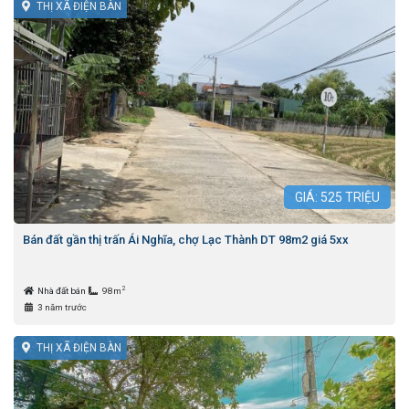
THỊ XÃ ĐIỆN BÀN
GIÁ:
525
TRIỆU
Bán đất gần thị trấn Ái Nghĩa, chợ Lạc Thành DT 98m2 giá 5xx
2
Nhà đất bán
98m
3 năm trước
THỊ XÃ ĐIỆN BÀN