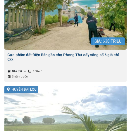
GIÁ:
630
TRIỆU
Cực phẩm đất Điện Bàn gần chợ Phong Thử cấy xăng số 6 giá chỉ
6xx
2
Nhà đất bán
150m
3 năm trước
HUYỆN ĐẠI LỘC