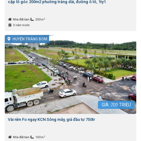
cặp lô góc 200m2 phường trảng dài, đường ô tô, 1ty1
2
Nhà đất bán
200m
3 năm trước
HUYỆN TRẢNG BOM
GIÁ:
700
TRIỆU
Vài nền Fo ngay KCN Sông mây, giá đầu tư 750tr
2
Nhà đất bán
100m