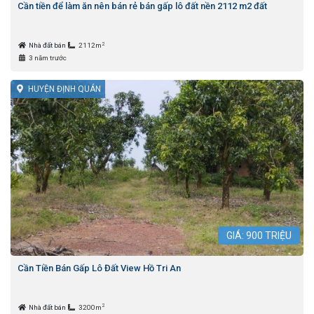
Cần tiền để làm ăn nên bán rẻ bán gấp lô đất nền 2112 m2 đất
2
Nhà đất bán
2112m
3 năm trước
HUYỆN ĐỊNH QUÁN
GIÁ:
900
TRIỆU
Cần Tiền Bán Gấp Lô Đất View Hồ Tri An
2
Nhà đất bán
3200m