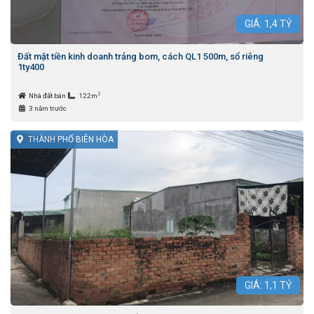
GIÁ:
1,4
TỶ
Đất mặt tiền kinh doanh trảng bom, cách QL1 500m, sổ riêng
1ty400
2
Nhà đất bán
122m
3 năm trước
THÀNH PHỐ BIÊN HÒA
GIÁ:
1,1
TỶ