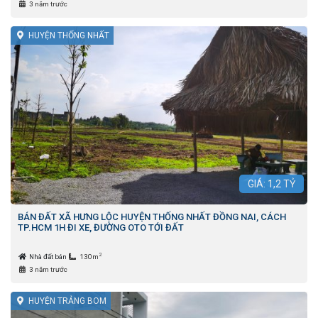
3 năm trước
HUYỆN THỐNG NHẤT
GIÁ:
1,2
TỶ
BÁN ĐẤT XÃ HƯNG LỘC HUYỆN THỐNG NHẤT ĐỒNG NAI, CÁCH
TP.HCM 1H ĐI XE, ĐƯỜNG OTO TỚI ĐẤT
2
Nhà đất bán
130m
3 năm trước
HUYỆN TRẢNG BOM