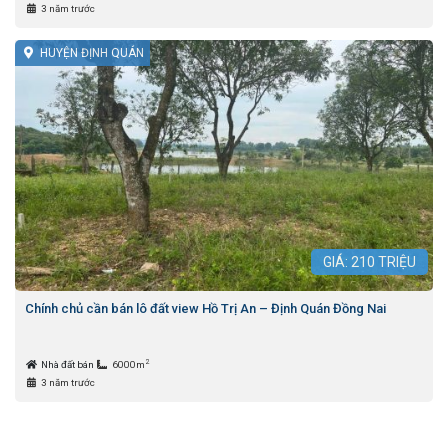
3 năm trước
HUYỆN ĐỊNH QUÁN
GIÁ:
210
TRIỆU
Chính chủ cần bán lô đất view Hồ Trị An – Định Quán Đồng Nai
2
Nhà đất bán
6000m
3 năm trước