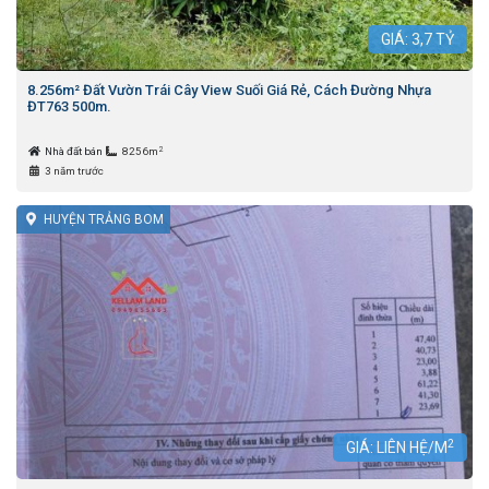
GIÁ:
3,7
TỶ
8.256m² Đất Vườn Trái Cây View Suối Giá Rẻ, Cách Đường Nhựa
ĐT763 500m.
2
Nhà đất bán
8256m
3 năm trước
HUYỆN TRẢNG BOM
2
GIÁ: LIÊN HỆ/M