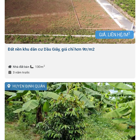
2
GIÁ: LIÊN HỆ/M
Đất nền khu dân cư Dầu Giây, giá chỉ hơn 9tr/m2
2
Nhà đất bán
130m
3 năm trước
HUYỆN ĐỊNH QUÁN