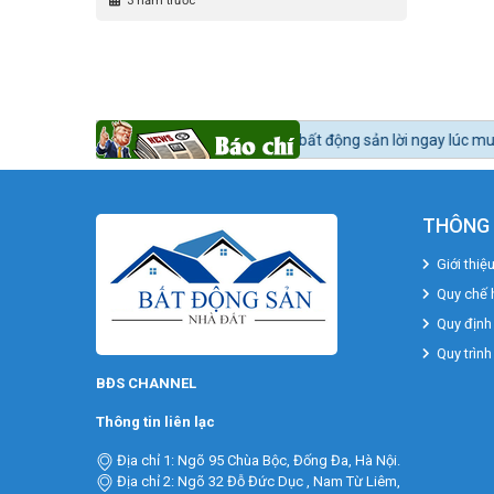
3 năm trước
 thế nào để mua bất động sản lời ngay lúc mua?
Tin tức 24h BĐS:
Bất 
THÔNG 
Giới thiệ
Quy chế 
Quy định
Quy trình
BĐS CHANNEL
Thông tin liên lạc
Địa chỉ 1: Ngõ 95 Chùa Bộc, Đống Đa, Hà Nội.
Địa chỉ 2: Ngõ 32 Đỗ Đức Dục , Nam Từ Liêm,