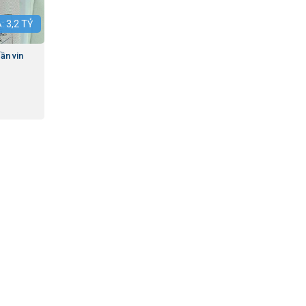
Á:
3,2
TỶ
ần vin