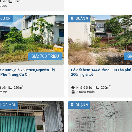
2
t bán
80m
trước
CỦ CHI
QUẬN 9
GIÁ:
760
TRIỆU
GI
t 210m2,giá 760 triệu,Nguyễn Thị
Lô đất hẻm 144 đường 138 Tân phú
 Phú Trung,Củ Chi.
200m, giá tốt
2
2
t bán
220m
Nhà đất bán
200m
trước
3 năm trước
 HÓC MÔN
QUẬN 9