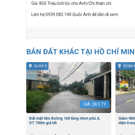
Giá: 850 Triệu bớt lộc cho Anh/Chị thiện chí.
Liên hệ 0939.082.140 Quốc Anh để dẫn đi xem.
BÁN ĐẤT KHÁC TẠI HỒ CHÍ MI
QUẬN 9
QUẬN 
GIÁ:
28,5
TỶ
Đất mặt tiền đường 160 tăng nhơn phú A,
Giảm 980 
DT 700m giá tốt
diện tru