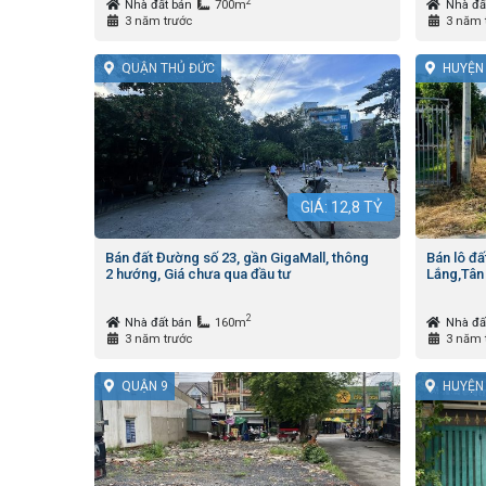
2
Nhà đất bán
700m
Nhà đấ
3 năm trước
3 năm 
QUẬN THỦ ĐỨC
HUYỆN 
GIÁ:
12,8
TỶ
Bán đất Đường số 23, gần GigaMall, thông
Bán lô đấ
2 hướng, Giá chưa qua đầu tư
Lắng,Tân
2
Nhà đất bán
160m
Nhà đấ
3 năm trước
3 năm 
QUẬN 9
HUYỆN