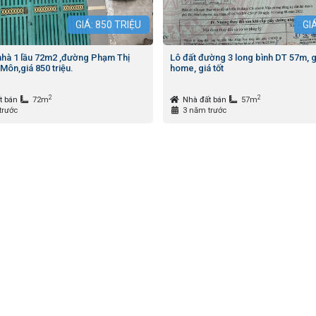
GIÁ:
850
TRIỆU
GI
nhà 1 lầu 72m2 ,đường Phạm Thị
Lô đất đường 3 long bình DT 57m, g
Môn,giá 850 triệu.
home, giá tốt
2
2
t bán
72m
Nhà đất bán
57m
trước
3 năm trước