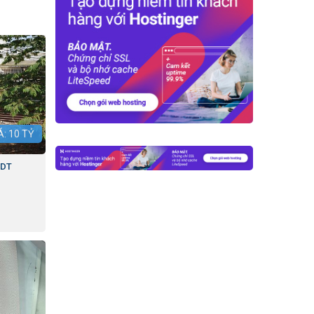
Á:
10
TỶ
 DT