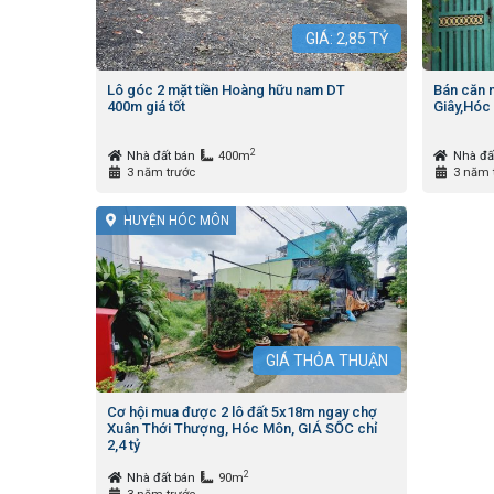
GIÁ:
2,85
TỶ
Lô góc 2 mặt tiền Hoàng hữu nam DT
Bán căn 
400m giá tốt
Giây,Hóc 
2
Nhà đất bán
400m
Nhà đấ
3 năm trước
3 năm 
HUYỆN HÓC MÔN
GIÁ
THỎA THUẬN
Cơ hội mua được 2 lô đất 5x18m ngay chợ
Xuân Thới Thượng, Hóc Môn, GIÁ SỐC chỉ
2,4 tỷ
2
Nhà đất bán
90m