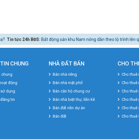
động sản khu Nam nóng dần theo lộ trình lên quận Nhà Bè.
TIN CHUNG
NHÀ ĐẤT BÁN
CHO TH
u chung
Bán nhà riêng
Cho thuê 
hoạt động
Bán nhà mặt phố
Cho thuê
 sử dụng
Bán căn hộ chung cư
Cho thuê 
 đăng tin
Bán nhà biệt thự, liền kề
Cho thuê 
Bán đất nền dự án
Cho thuê 
Bán đất
Cho thuê