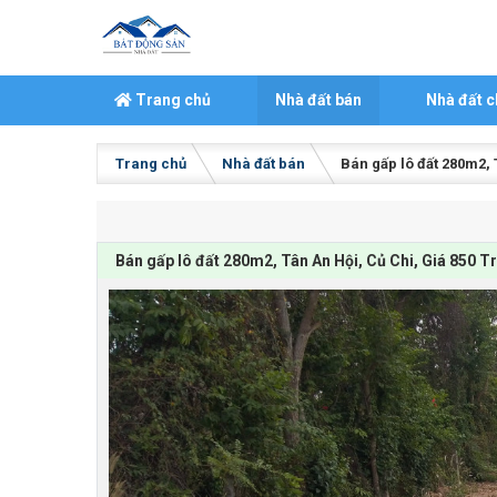
Skip to content
Trang chủ
Nhà đất bán
Nhà đất c
Trang chủ
Nhà đất bán
Bán gấp lô đất 280m2, 
Bán gấp lô đất 280m2, Tân An Hội, Củ Chi, Giá 850 Tr