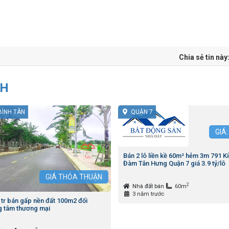
Chia sẻ tin này
NH
BÌNH TÂN
QUẬN 7
GIÁ
Bán 2 lô liền kề 60m² hẻm 3m 791 K
Đàm Tân Hưng Quận 7 giá 3.9 tỷ/lô
GIÁ
THỎA THUẬN
2
Nhà đất bán
60m
3 năm trước
tr bán gấp nền đất 100m2 đối
ng tâm thương mại