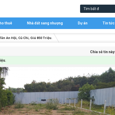
ho thuê
Nhà đất sang nhượng
Dự án
Tin tức
Tân An Hội, Củ Chi, Giá 850 Triệu.
Chia sẻ tin này
iệu.