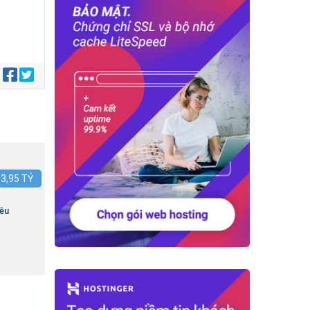
:
:
3,95
TỶ
iều