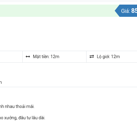
8
Giá:
Mặt tiền: 12m
Lộ giới: 12m
h
nh nhau thoải mái.
o xưởng, đâu tư lâu dài.