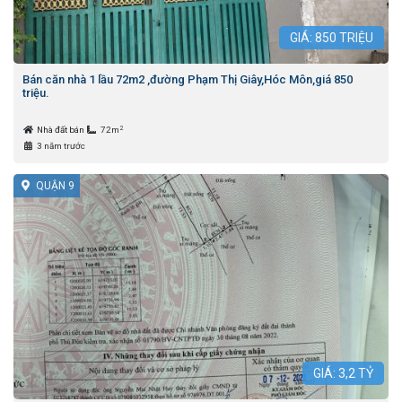
GIÁ:
850
TRIỆU
Bán căn nhà 1 lầu 72m2 ,đường Phạm Thị Giây,Hóc Môn,giá 850
triệu.
2
Nhà đất bán
72m
3 năm trước
QUẬN 9
GIÁ:
3,2
TỶ