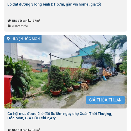
Lô đất đường 3 long bình DT 57m, gần vin home, giá tốt
2
Nhà đất bán
57m
3 năm trước
HUYỆN HÓC MÔN
GIÁ
THỎA THUẬN
Cơ hội mua được 2 lô đất 5x18m ngay chợ Xuân Thới Thượng,
Hóc Môn, GIÁ SỐC chỉ 2,4 tỷ
2
Nhà đất bán
90m