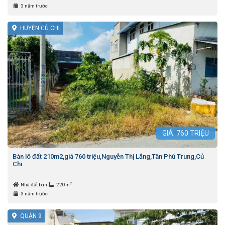
3 năm trước
HUYỆN CỦ CHI
GIÁ:
760
TRIỆU
Bán lô đất 210m2,giá 760 triệu,Nguyễn Thị Lắng,Tân Phú Trung,Củ
Chi.
2
Nhà đất bán
220m
3 năm trước
QUẬN 9