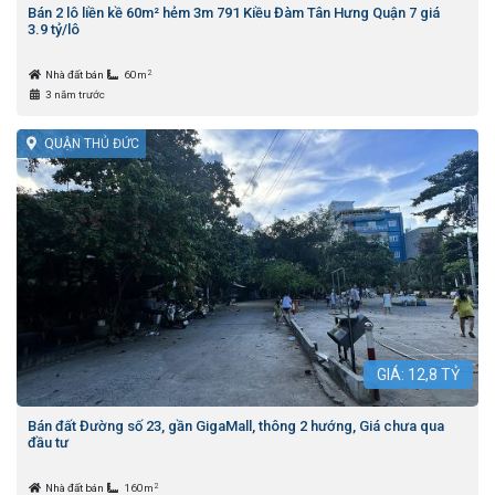
Bán 2 lô liền kề 60m² hẻm 3m 791 Kiều Đàm Tân Hưng Quận 7 giá
3.9 tỷ/lô
2
Nhà đất bán
60m
3 năm trước
QUẬN THỦ ĐỨC
GIÁ:
12,8
TỶ
Bán đất Đường số 23, gần GigaMall, thông 2 hướng, Giá chưa qua
đầu tư
2
Nhà đất bán
160m