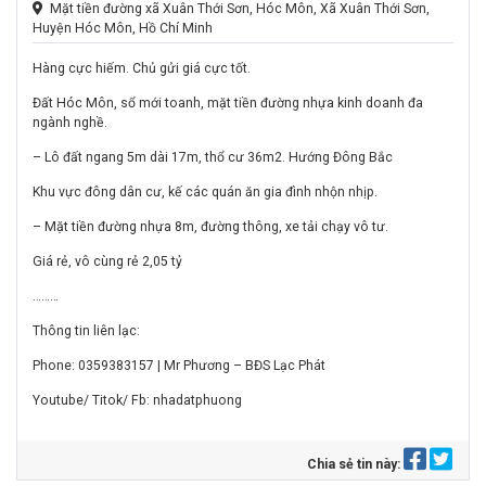
Mặt tiền đường xã Xuân Thới Sơn, Hóc Môn, Xã Xuân Thới Sơn,
Huyện Hóc Môn, Hồ Chí Minh
Hàng cực hiếm. Chủ gửi giá cực tốt.
Đất Hóc Môn, sổ mới toanh, mặt tiền đường nhựa kinh doanh đa
ngành nghề.
– Lô đất ngang 5m dài 17m, thổ cư 36m2. Hướng Đông Bắc
Khu vực đông dân cư, kế các quán ăn gia đình nhộn nhịp.
– Mặt tiền đường nhựa 8m, đường thông, xe tải chạy vô tư.
Giá rẻ, vô cùng rẻ 2,05 tỷ
………
Thông tin liên lạc:
Phone: 0359383157 | Mr Phương – BĐS Lạc Phát
Youtube/ Titok/ Fb: nhadatphuong
Chia sẻ tin này: