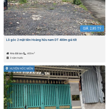
GIÁ:
2,85
TỶ
Lô góc 2 mặt tiền Hoàng hữu nam DT 400m giá tốt
2
Nhà đất bán
400m
3 năm trước
HUYỆN HÓC MÔN