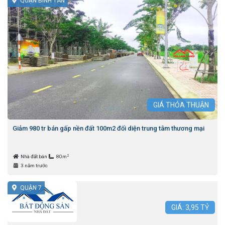
QUẬN BÌNH TÂN
GIÁ
THỎA THUẬN
Giảm 980 tr bán gấp nền đất 100m2 đối diện trung tâm thương mại
2
Nhà đất bán
80m
3 năm trước
QUẬN 7
GIÁ:
3,95
TỶ