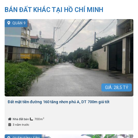
BÁN ĐẤT KHÁC TẠI HỒ CHÍ MINH
QUẬN 9
GIÁ:
28,5
TỶ
Đất mặt tiền đường 160 tăng nhơn phú A, DT 700m giá tốt
2
Nhà đất bán
700m
3 năm trước