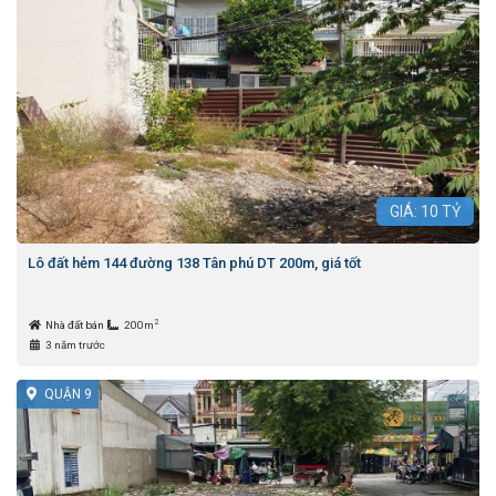
GIÁ:
10
TỶ
Lô đất hẻm 144 đường 138 Tân phú DT 200m, giá tốt
2
Nhà đất bán
200m
3 năm trước
QUẬN 9