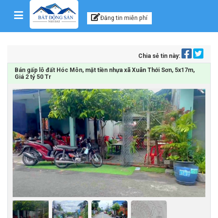
Kênh thông tin, tư vấn
Skip to content
Đăng tin miễn phí
Chia sẻ tin này:
Bán gấp lô đất Hóc Môn, mặt tiền nhựa xã Xuân Thới Sơn, 5x17m,
Giá 2 tỷ 50 Tr