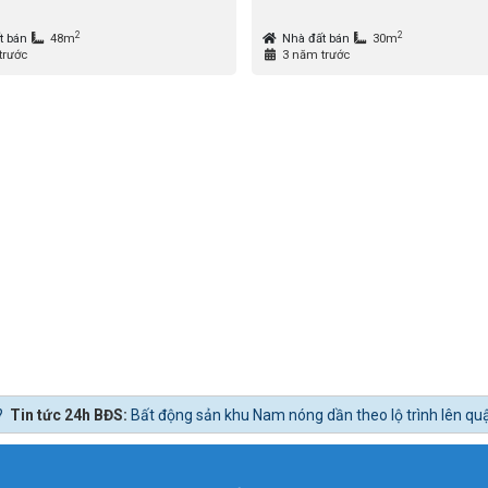
2
2
t bán
48m
Nhà đất bán
30m
trước
3 năm trước
động sản khu Nam nóng dần theo lộ trình lên quận Nhà Bè.