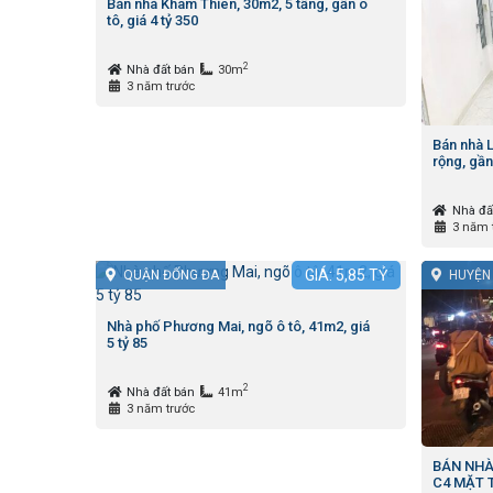
Bán nhà Khâm Thiên, 30m2, 5 tầng, gần ô
tô, giá 4 tỷ 350
2
Nhà đất bán
30m
3 năm trước
Bán nhà 
rộng, gần
Nhà đấ
3 năm 
GIÁ:
5,85
TỶ
QUẬN ĐỐNG ĐA
HUYỆN
Nhà phố Phương Mai, ngõ ô tô, 41m2, giá
5 tỷ 85
2
Nhà đất bán
41m
3 năm trước
BÁN NHÀ
C4 MẶT T