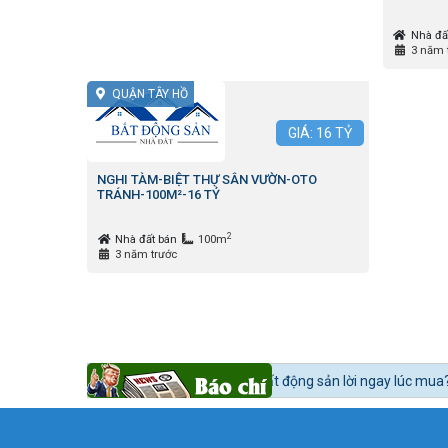
Nhà đấ
3 năm 
QUẬN TÂY HỒ
GIÁ:
16
TỶ
NGHI TÀM-BIỆT THỰ SÂN VƯỜN-OTO
TRÁNH-100M²-16 TỶ
2
Nhà đất bán
100m
3 năm trước
 thế nào để mua bất động sản lời ngay lúc mua?
Tin tức 24h BĐS:
Bất 