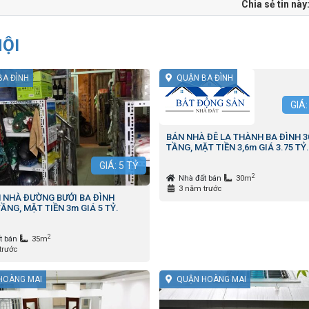
Chia sẻ tin này
NỘI
BA ĐÌNH
QUẬN BA ĐÌNH
GIÁ
BÁN NHÀ ĐÊ LA THÀNH BA ĐÌNH 3
TẦNG, MẶT TIỀN 3,6m GIÁ 3.75 TỶ.
GIÁ:
5
TỶ
2
Nhà đất bán
30m
3 năm trước
 NHÀ ĐƯỜNG BƯỞI BA ĐÌNH
TẦNG, MẶT TIỀN 3m GIÁ 5 TỶ.
2
t bán
35m
trước
HOÀNG MAI
QUẬN HOÀNG MAI