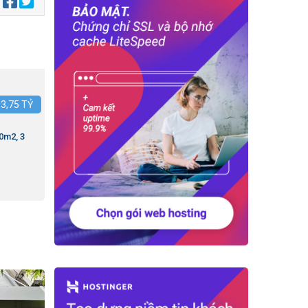
:
:
3,75
TỶ
0m2, 3