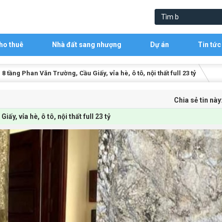
ho thuê
Nhà đất sang nhượng
Dự án
Tin tức
 tầng Phan Văn Trường, Cầu Giấy, vỉa hè, ô tô, nội thất full 23 tỷ
Chia sẻ tin này
y, vỉa hè, ô tô, nội thất full 23 tỷ