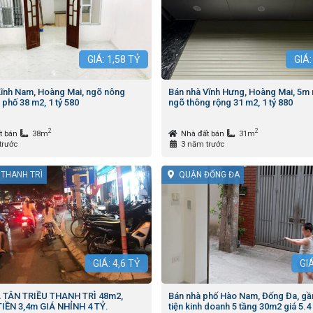
GIÁ:
1,58
TỶ
GIÁ
Lĩnh Nam, Hoàng Mai, ngõ nông
Bán nhà Vĩnh Hưng, Hoàng Mai, 5m r
 phố 38 m2, 1 tỷ 580
ngõ thông rộng 31 m2, 1 tỷ 880
2
2
t bán
38m
Nhà đất bán
31m
trước
3 năm trước
 THANH TRÌ
QUẬN ĐỐNG ĐA
GIÁ:
4,6
TỶ
GI
 TÂN TRIỀU THANH TRÌ 48m2,
Bán nhà phố Hào Nam, Đống Đa, gầ
IỀN 3,4m GIÁ NHỈNH 4 TỶ.
tiện kinh doanh 5 tầng 30m2 giá 5.4 