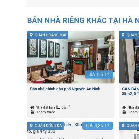
BÁN NHÀ RIÊNG KHÁC TẠI HÀ 
QUẬN HOÀNG MAI
QUẬN 
GIÁ:
6,5
TỶ
Bán nhà chính chủ phố Nguyễn An Ninh
CẦN BÁN
35m2, 5 
2
Nhà đất bán
58m
Nhà đấ
3 năm trước
3 năm 
GIÁ:
4,35
TỶ
QUẬN ĐỐNG ĐA
QUẬN 