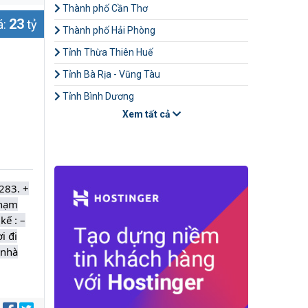
Thành phố Cần Thơ
23
á:
tỷ
Thành phố Hải Phòng
Tỉnh Thừa Thiên Huế
Tỉnh Bà Rịa - Vũng Tàu
Tỉnh Bình Dương
Xem tất cả
283. +
Phạm
kế : –
i đi
 nhà