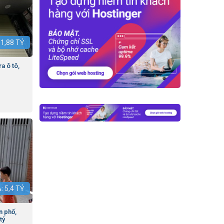
:
1,88
TỶ
a ô tô,
Á:
5,4
TỶ
n phố,
tỷ