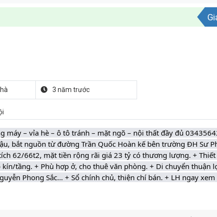
Gi
nhà
3 năm trước
ội
g máy – vỉa hè – ô tô tránh – mặt ngõ – nội thất đầy đủ 0343564
 Hậu, bắt nguồn từ đường Trần Quốc Hoàn kế bên trường ĐH Sư 
ch 62/66t2, mặt tiền rộng rãi giá 23 tỷ có thương lượng. + Thiết 
hép kín/tầng. + Phù hợp ở, cho thuê văn phòng. + Di chuyển thuận lợ
guyễn Phong Sắc… + Sổ chính chủ, thiện chí bán. + LH ngay xem