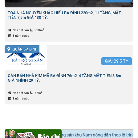
TOÀ NHÀ NGUYỄN KHẮC HIẾU BA ĐÌNH 220m2, 11 TẦNG, MẶT
TIỀN 7,5m GIÁ 130 TỶ.
2
Nhà đất bán
220m
3 năm trước
QUẬN BA ĐÌNH
GIÁ:
29,5
TỶ
CẦN BÁN NHÀ KIM MÃ BA ĐÌNH 76m2, 4 TẦNG MẶT TIỀN 3,8m
GIÁ NHỈNH 29 TỶ.
2
Nhà đất bán
76m
3 năm trước
24h BĐS:
Bất động sản khu Nam nóng dần theo lộ trình lên quận Nhà Bè.