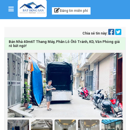
Kênh thông tin, tư vấn
Skip to content
Đăng tin miễn phí
Chia sẻ tin này:
Bán Nhà 40m6T Thang Máy, Phân Lô Ôtô Tránh, KD, Văn Phòng giá
rẻ bất ngờ!