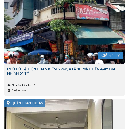
GIÁ:
61
TỶ
PHỐ CỔ TẠ HIỆN HOÀN KIẾM 65m2, 4 TẦNG MẶT TIỀN 4,4m GIÁ
NHỈNH 61 TỶ
2
Nhà đất bán
65m
3 năm trước
QUẬN THANH XUÂN