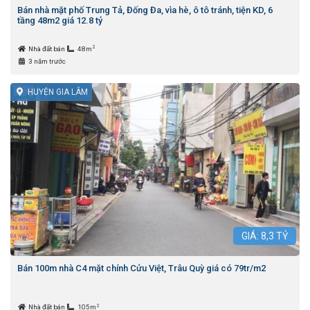
Bán nhà mặt phố Trung Tả, Đống Đa, vìa hè, ô tô tránh, tiện KD, 6
tầng 48m2 giá 12.8 tỷ
2
Nhà đất bán
48m
3 năm trước
HUYỆN GIA LÂM
GIÁ:
8,3
TỶ
Bán 100m nhà C4 mặt chính Cửu Việt, Trâu Quỳ giá có 79tr/m2
2
Nhà đất bán
105m