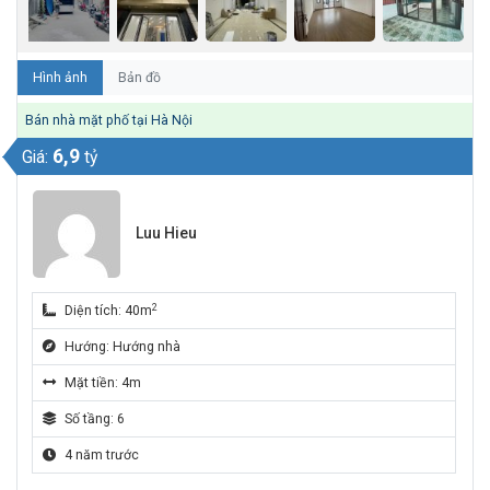
Hình ảnh
Bản đồ
Bán nhà mặt phố tại Hà Nội
6,9
Giá:
tỷ
Luu Hieu
2
Diện tích: 40m
Hướng: Hướng nhà
Mặt tiền: 4m
Số tầng: 6
4 năm trước