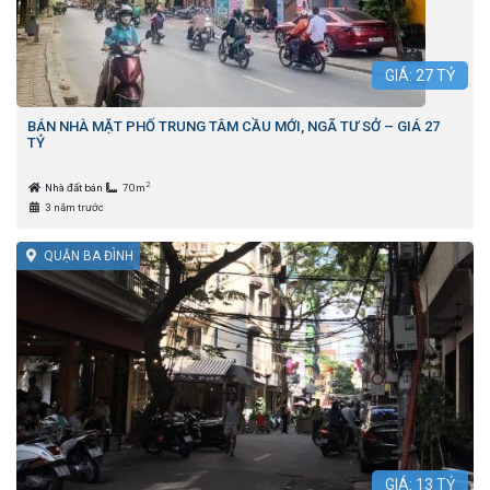
GIÁ:
27
TỶ
BÁN NHÀ MẶT PHỐ TRUNG TÂM CẦU MỚI, NGÃ TƯ SỞ – GIÁ 27
TỶ
2
Nhà đất bán
70m
3 năm trước
QUẬN BA ĐÌNH
GIÁ:
13
TỶ