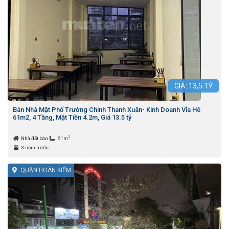
GIÁ:
13,5
TỶ
Bán Nhà Mặt Phố Trường Chinh Thanh Xuân- Kinh Doanh Vỉa Hè
61m2, 4 Tầng, Mặt Tiền 4.2m, Giá 13.5 tỷ
2
Nhà đất bán
61m
3 năm trước
QUẬN HOÀN KIẾM