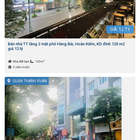
GIÁ:
12
TỶ
Bán nhà TT tầng 2 mặt phố Hàng Bài, Hoàn Kiếm, KD đỉnh 120 m2
giá 12 tỷ
2
Nhà đất bán
120m
3 năm trước
QUẬN THANH XUÂN