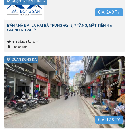
QUẬN HAI BÀ TRƯNG
GIÁ:
24,9
TỶ
BÁN NHÀ ĐẠI LA HAI BÀ TRƯNG 60m2, 7 TẦNG, MẶT TIỀN 4m
GIÁ NHỈNH 24 TỶ.
2
Nhà đất bán
60m
3 năm trước
QUẬN ĐỐNG ĐA
GIÁ:
12,8
TỶ