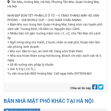
Tân Mai, Hoàng Mai, Hà Nội, Phường Tân Mai, Quận Hoàng Mai,
Hà Nội
NHÀ ĐẸP ĐÓN TẾT- PHÂN LÔ Ô TÔ – 6 TẦNG THANG MÁY- KD VĂN
PHÒNG – GIÁ WORLD CUP – CHỦ GIẢM CHÀO MẠNH.
+ Nằm khu vực trung tâm Quận Hoàng Mai, hàng xóm các tuyến phố
sầm uất: Trương Định, Hồ Đền Lừ, Nguyễn Đức Cảnh…
+ Nhiều tiện ích gần: trường mầm non, c1, c2, chợ Tân Mai chỉ cách
5p.
+ Ngõ nông rộng oto tránh, 2 bước chân ra mặt phố, thuận tiện làm
văn phòng, kinh doanh.
+ Khu vực dân trí cao, an ninh tốt, hàng xóm thân thiện.
+ Nhà vừa hoàn thiện xong mới koong, khách chỉ việc xách vali về ở
ngay.
+ Sổ đỏ vuông vắn, pháp lý chuẩn.
+ Giá: 6.9 tỷ ( có TL )
Tư vấn mua bán BĐS Hoàng Mai: Call ngay Hiếu 0975596463
Chia sẻ tin này:
BÁN NHÀ MẶT PHỐ KHÁC TẠI HÀ NỘI