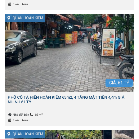
3 năm trước
QUẬN HOÀN KIẾM
GIÁ:
61
TỶ
PHỐ CỔ TẠ HIỆN HOÀN KIẾM 65m2, 4 TẦNG MẶT TIỀN 4,4m GIÁ
NHỈNH 61 TỶ
2
Nhà đất bán
65m
3 năm trước
QUẬN HOÀN KIẾM