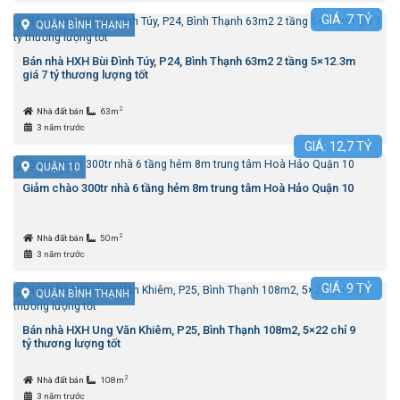
GIÁ:
7
TỶ
QUẬN BÌNH THẠNH
Bán nhà HXH Bùi Đình Túy, P24, Bình Thạnh 63m2 2 tầng 5×12.3m
giá 7 tỷ thương lượng tốt
2
Nhà đất bán
63m
3 năm trước
GIÁ:
12,7
TỶ
QUẬN 10
Giảm chào 300tr nhà 6 tầng hẻm 8m trung tâm Hoà Hảo Quận 10
2
Nhà đất bán
50m
3 năm trước
GIÁ:
9
TỶ
QUẬN BÌNH THẠNH
Bán nhà HXH Ung Văn Khiêm, P25, Bình Thạnh 108m2, 5×22 chỉ 9
tỷ thương lượng tốt
2
Nhà đất bán
108m
3 năm trước