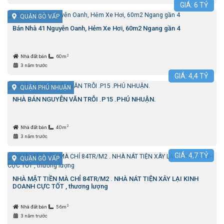
GIÁ:
6
TỶ
QUẬN GÒ VẤP
Bán Nhà 41 Nguyễn Oanh, Hẻm Xe Hơi, 60m2 Ngang gần 4
2
Nhà đất bán
60m
3 năm trước
GIÁ:
4,4
TỶ
QUẬN PHÚ NHUẬN
NHÀ BÁN NGUYỄN VĂN TRỖI .P15 .PHÚ NHUẬN.
2
Nhà đất bán
40m
3 năm trước
GIÁ:
4,7
TỶ
QUẬN GÒ VẤP
NHÀ MẶT TIỀN MÀ CHỈ 84TR/M2 . NHÀ NÁT TIỆN XÂY LẠI KINH
DOANH CỰC TỐT , thương lượng
2
Nhà đất bán
56m
3 năm trước