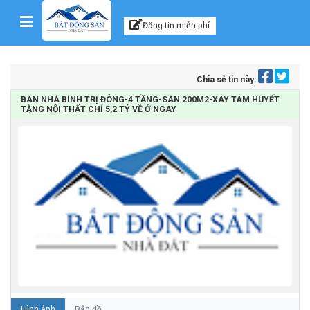
Kênh thông tin, tư vấn
Skip to content
Đăng tin miễn phí
Chia sẻ tin này:
BÁN NHÀ BÌNH TRỊ ĐÔNG-4 TẦNG-SÀN 200M2-XÂY TÂM HUYẾT
TẶNG NỘI THẤT CHỈ 5,2 TỶ VỀ Ở NGAY
Hình ảnh
Bản đồ