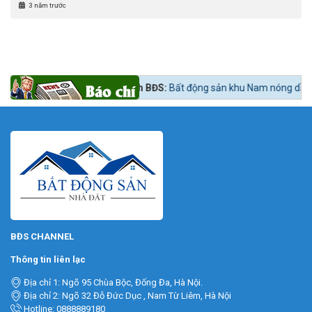
3 năm trước
 ngay lúc mua?
Tin tức 24h BĐS:
Bất động sản khu Nam nóng dần theo l
BĐS CHANNEL
Thông tin liên lạc
Địa chỉ 1: Ngõ 95 Chùa Bộc, Đống Đa, Hà Nội.
Địa chỉ 2: Ngõ 32 Đỗ Đức Dục , Nam Từ Liêm, Hà Nội
Hotline: 0888889180