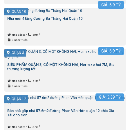
GIÁ:
6,9
TỶ
QUẬN 10
Nhà mới 4 tầng đường Ba Tháng Hai Quận 10
2
Nhà đất bán
30m
3 năm trước
GIÁ:
6,9
TỶ
QUẬN 3
SIÊU PHẨM QUẬN 3, CÓ MỘT KHÔNG HAI, Herm xe hoi 7M, Gía
thương lượng tốt
2
Nhà đất bán
61m
3 năm trước
GIÁ:
3,39
TỶ
QUẬN 12
Bán nhà gấp nhà 57.6m2 đường Phan Văn Hớn quận 12 chia Gia
Tài cho con.
2
Nhà đất bán
57m