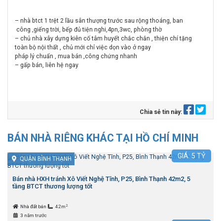
– nhà btct 1 trệt 2 lầu sân thượng trước sau rộng thoáng, ban
công ,giếng trời, bếp đủ tiện nghi,4pn,3wc, phòng thờ
– chủ nhà xây dựng kiên cố tâm huyết chắc chắn , thiện chí tặng
toàn bộ nội thất , chủ mới chỉ việc dọn vào ở ngay
pháp lý chuẩn , mua bán ,công chứng nhanh
– gấp bán, liên hệ ngay
Chia sẻ tin này:
BÁN NHÀ RIÊNG KHÁC TẠI HỒ CHÍ MINH
GIÁ:
5
TỶ
QUẬN BÌNH THẠNH
Bán nhà HXH tránh Xô Viết Nghệ Tĩnh, P25, Bình Thạnh 42m2, 5
tầng BTCT thương lượng tốt
2
Nhà đất bán
42m
3 năm trước