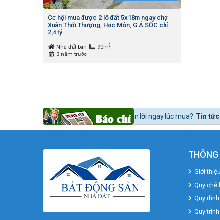
Cơ hội mua được 2 lô đất 5x18m ngay chợ
Xuân Thới Thượng, Hóc Môn, GIÁ SỐC chỉ
2,4 tỷ
2
Nhà đất bán
90m
3 năm trước
để mua bất động sản lời ngay lúc mua?
Tin tức 24h BĐS:
Bất động sản 
THÔNG 
Giới thiệ
Quy chế 
Quy định
Quy trình