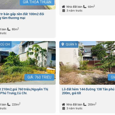
GIÁ
THỎA THUẬN
2
Nhà đất bán
60m
3 năm trước
tr bán gấp nền đất 100m2 đối
ng tâm thương mại
2
t bán
80m
trước
CỦ CHI
QUẬN 9
GIÁ:
760
TRIỆU
GI
t 210m2,giá 760 triệu,Nguyễn Thị
Lô đất hẻm 144 đường 138 Tân phú
 Phú Trung,Củ Chi.
200m, giá tốt
2
2
t bán
220m
Nhà đất bán
200m
trước
3 năm trước