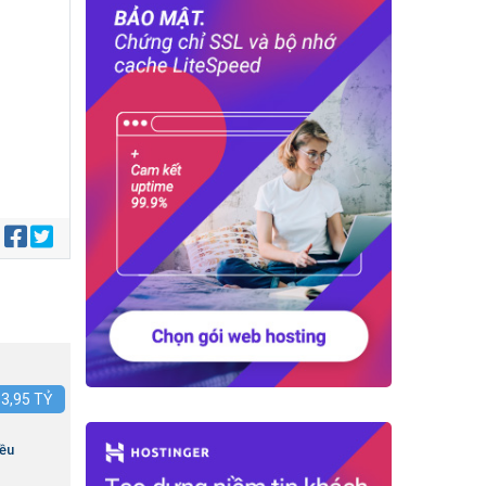
:
:
3,95
TỶ
iều