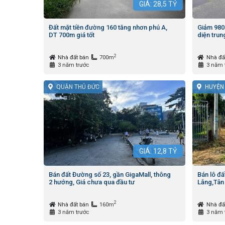
GIÁ:
28,5
TỶ
Đất mặt tiền đường 160 tăng nhơn phú A,
Giảm 980 
DT 700m giá tốt
diện tru
2
Nhà đất bán
700m
Nhà đấ
3 năm trước
3 năm 
QUẬN THỦ ĐỨC
HUYỆN 
GIÁ:
12,8
TỶ
Bán đất Đường số 23, gần GigaMall, thông
Bán lô đấ
2 hướng, Giá chưa qua đầu tư
Lắng,Tân
2
Nhà đất bán
160m
Nhà đấ
3 năm trước
3 năm 