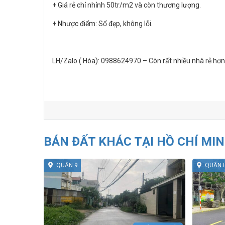
+ Giá rẻ chỉ nhỉnh 50tr/m2 và còn thương lượng.
+ Nhược điểm: Sổ đẹp, không lỗi.
LH/Zalo ( Hòa): 0988624970 – Còn rất nhiều nhà rẻ hơn 
BÁN ĐẤT KHÁC TẠI HỒ CHÍ MI
QUẬN 9
QUẬN 