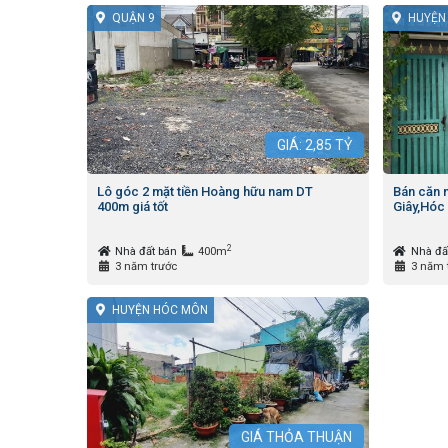
QUẬN 9
HUYỆN
GIÁ:
2,85
TỶ
Lô góc 2 mặt tiền Hoàng hữu nam DT
Bán căn 
400m giá tốt
Giây,Hóc 
2
Nhà đất bán
400m
Nhà đấ
3 năm trước
3 năm 
HUYỆN HÓC MÔN
GIÁ
THỎA THUẬN