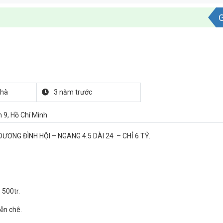
G
nhà
3 năm trước
n 9, Hồ Chí Minh
ƠNG ĐÌNH HỘI – NGANG 4.5 DÀI 24 – CHỈ 6 TỶ.
 500tr.
ễn chê.