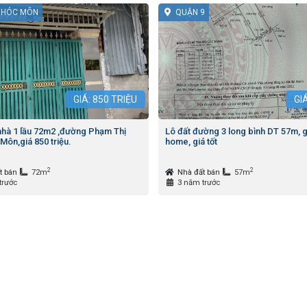
 HÓC MÔN
QUẬN 9
GIÁ:
850
TRIỆU
GI
nhà 1 lầu 72m2 ,đường Phạm Thị
Lô đất đường 3 long bình DT 57m, g
Môn,giá 850 triệu.
home, giá tốt
2
2
t bán
72m
Nhà đất bán
57m
trước
3 năm trước