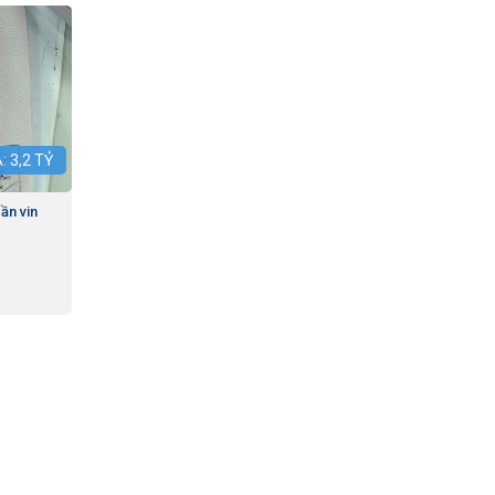
Á:
3,2
TỶ
ần vin