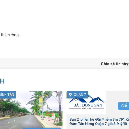
thị trường.
Chia sẻ tin này
NH
BÌNH TÂN
QUẬN 7
GIÁ
Bán 2 lô liền kề 60m² hẻm 3m 791 K
Đàm Tân Hưng Quận 7 giá 3.9 tỷ/lô