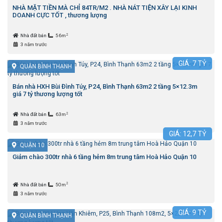
NHÀ MẶT TIỀN MÀ CHỈ 84TR/M2 . NHÀ NÁT TIỆN XÂY LẠI KINH
DOANH CỰC TỐT , thương lượng
2
Nhà đất bán
56m
3 năm trước
GIÁ:
7
TỶ
QUẬN BÌNH THẠNH
Bán nhà HXH Bùi Đình Túy, P24, Bình Thạnh 63m2 2 tầng 5×12.3m
giá 7 tỷ thương lượng tốt
2
Nhà đất bán
63m
3 năm trước
GIÁ:
12,7
TỶ
QUẬN 10
Giảm chào 300tr nhà 6 tầng hẻm 8m trung tâm Hoà Hảo Quận 10
2
Nhà đất bán
50m
3 năm trước
GIÁ:
9
TỶ
QUẬN BÌNH THẠNH