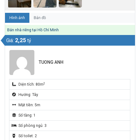
Hình ảnh
Bản đồ
Bán nhà riêng tại Hồ Chí Minh
2,25
Giá:
tỷ
TUONG ANH
2
Diện tích: 80m
Hướng: Tây
Mặt tiền: 5m
Số tầng: 1
Số phòng ngủ: 3
Số toilet: 2