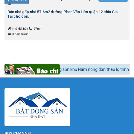
Bán nhà gấp nhà 57.6m2 đường Phan Văn Hớn quận 12 chia Gia
Tài cho con.
2
Nhà đất bán
57m
3 năm trước
Tin tức 24h BĐS:
Bất động sản khu Nam nóng dần theo lộ trình lên quận
BĐS CHANNEL