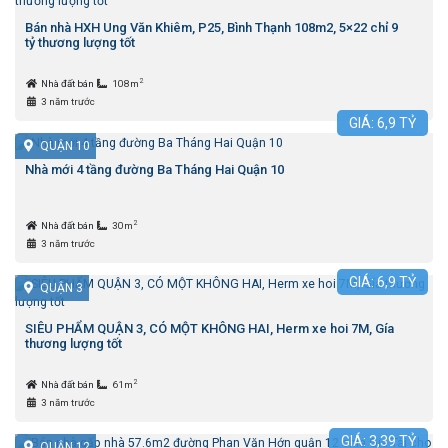
Bán nhà HXH Ung Văn Khiêm, P25, Bình Thạnh 108m2, 5×22 chỉ 9
tỷ thương lượng tốt
2
Nhà đất bán
108m
3 năm trước
GIÁ:
6,9
TỶ
QUẬN 10
Nhà mới 4 tầng đường Ba Tháng Hai Quận 10
2
Nhà đất bán
30m
3 năm trước
GIÁ:
6,9
TỶ
QUẬN 3
SIÊU PHẨM QUẬN 3, CÓ MỘT KHÔNG HAI, Herm xe hoi 7M, Gía
thương lượng tốt
2
Nhà đất bán
61m
3 năm trước
GIÁ:
3,39
TỶ
QUẬN 12