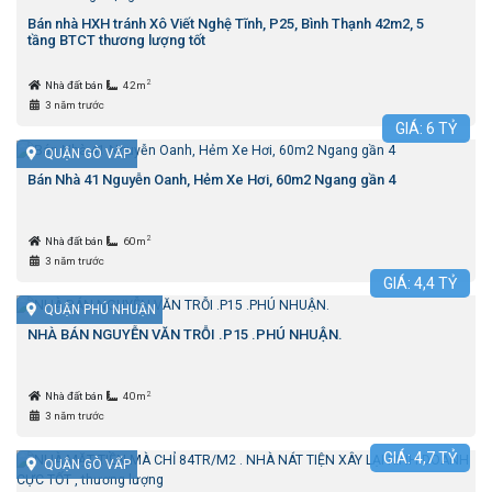
Bán nhà HXH tránh Xô Viết Nghệ Tĩnh, P25, Bình Thạnh 42m2, 5
tầng BTCT thương lượng tốt
2
Nhà đất bán
42m
3 năm trước
GIÁ:
6
TỶ
QUẬN GÒ VẤP
Bán Nhà 41 Nguyễn Oanh, Hẻm Xe Hơi, 60m2 Ngang gần 4
2
Nhà đất bán
60m
3 năm trước
GIÁ:
4,4
TỶ
QUẬN PHÚ NHUẬN
NHÀ BÁN NGUYỄN VĂN TRỖI .P15 .PHÚ NHUẬN.
2
Nhà đất bán
40m
3 năm trước
GIÁ:
4,7
TỶ
QUẬN GÒ VẤP