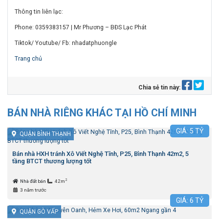
Thông tin liên lạc:
Phone: 0359383157 | Mr Phương – BĐS Lạc Phát
Tiktok/ Youtube/ Fb: nhadatphuongle
Trang chủ
Chia sẻ tin này:
BÁN NHÀ RIÊNG KHÁC TẠI HỒ CHÍ MINH
GIÁ:
5
TỶ
QUẬN BÌNH THẠNH
Bán nhà HXH tránh Xô Viết Nghệ Tĩnh, P25, Bình Thạnh 42m2, 5
tầng BTCT thương lượng tốt
2
Nhà đất bán
42m
3 năm trước
GIÁ:
6
TỶ
QUẬN GÒ VẤP