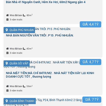
Bán Nhà 41 Nguyễn Oanh, Hẻm Xe Hơi, 60m2 Ngang gần 4
2
Nhà đất bán
60m
3 năm trước
GIÁ:
4,4
TỶ
QUẬN PHÚ NHUẬN
NHÀ BÁN NGUYỄN VĂN TRỖI .P15 .PHÚ NHUẬN.
2
Nhà đất bán
40m
3 năm trước
GIÁ:
4,7
TỶ
QUẬN GÒ VẤP
NHÀ MẶT TIỀN MÀ CHỈ 84TR/M2 . NHÀ NÁT TIỆN XÂY LẠI KINH
DOANH CỰC TỐT , thương lượng
2
Nhà đất bán
56m
3 năm trước
GIÁ:
7
TỶ
QUẬN BÌNH THẠNH