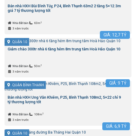
Bán nhà HXH Bùi Đình Túy, P24, Bình Thạnh 63m2 2 tầng 5×12.3m
giá 7 tỷ thương lượng tốt
2
Nhà đất bán
63m
3 năm trước
GIÁ:
12,7
TỶ
QUẬN 10
Giảm chào 300tr nhà 6 tầng hẻm 8m trung tâm Hoà Hảo Quận 10
2
Nhà đất bán
50m
3 năm trước
GIÁ:
9
TỶ
QUẬN BÌNH THẠNH
Bán nhà HXH Ung Văn Khiêm, P25, Bình Thạnh 108m2, 5×22 chỉ 9
tỷ thương lượng tốt
2
Nhà đất bán
108m
3 năm trước
GIÁ:
6,9
TỶ
QUẬN 10