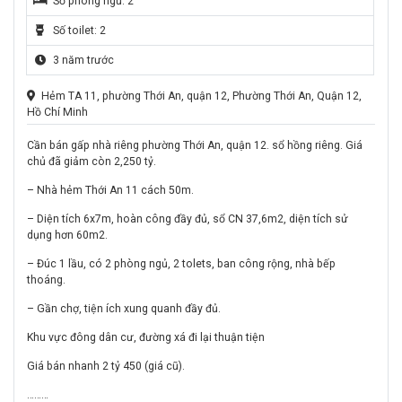
Số phòng ngủ: 2
Số toilet: 2
3 năm trước
Hẻm TA 11, phường Thới An, quận 12, Phường Thới An, Quận 12,
Hồ Chí Minh
Cần bán gấp nhà riêng phường Thới An, quận 12. sổ hồng riêng. Giá
chủ đã giảm còn 2,250 tỷ.
– Nhà hẻm Thới An 11 cách 50m.
– Diện tích 6x7m, hoàn công đầy đủ, sổ CN 37,6m2, diện tích sử
dụng hơn 60m2.
– Đúc 1 lầu, có 2 phòng ngủ, 2 tolets, ban công rộng, nhà bếp
thoáng.
– Gần chợ, tiện ích xung quanh đầy đủ.
Khu vực đông dân cư, đường xá đi lại thuận tiện
Giá bán nhanh 2 tỷ 450 (giá cũ).
………