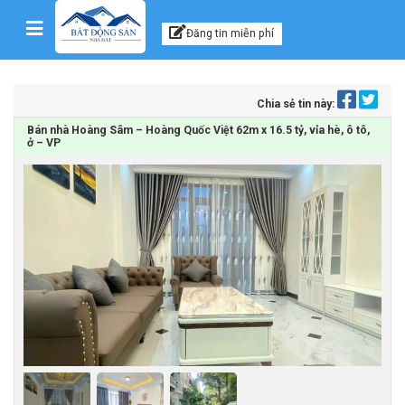
Kênh thông tin, tư vấn
Skip to content
Đăng tin miễn phí
Chia sẻ tin này:
Bán nhà Hoàng Sâm – Hoàng Quốc Việt 62m x 16.5 tỷ, vỉa hè, ô tô,
ở – VP