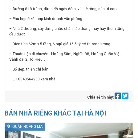
– Đường ô tô tránh, dừng đỗ ngày đêm, vỉa hè rộng, dân trí cao.
– Phù hợp ở kết hợp kinh doanh văn phòng.
– Nhà 2 thoáng, xây dựng chắc chắn, lắp thang máy hay thêm tầng
đều được.
– Diện tích 62m x 5 tầng, 6 ngủ giá 16.5 tỷ có thương lượng.
– Thuận tiện di chuyển : Hoàng Sâm, Nghĩa Đô, Hoàng Quốc Việt,
Vành đai 2, Tô Hiệu…
– Sổ đẹp, thiện chí bán.
– LH 0343564283 xem nhà.
Chia sẻ tin này:
BÁN NHÀ RIÊNG KHÁC TẠI HÀ NỘI
QUẬN HOÀNG MAI