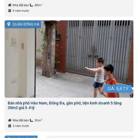
2
Nhà đất bán
48m
3 năm trước
QUẬN ĐỐNG ĐA
GIÁ:
5,4
TỶ
Bán nhà phố Hào Nam, Đống Đa, gần phố, tiện kinh doanh 5 tầng
30m2 giá 5.4 tỷ
2
Nhà đất bán
30m
3 năm trước