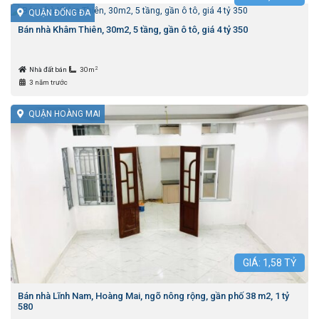
QUẬN ĐỐNG ĐA
Bán nhà Khâm Thiên, 30m2, 5 tầng, gần ô tô, giá 4 tỷ 350
2
Nhà đất bán
30m
3 năm trước
QUẬN HOÀNG MAI
GIÁ:
1,58
TỶ
Bán nhà Lĩnh Nam, Hoàng Mai, ngõ nông rộng, gần phố 38 m2, 1 tỷ
580