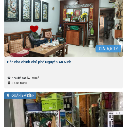
GIÁ:
6,5
TỶ
Bán nhà chính chủ phố Nguyễn An Ninh
2
Nhà đất bán
58m
3 năm trước
QUẬN BA ĐÌNH