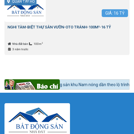
QUẬN TÂY HỒ
GIÁ:
16
TỶ
NGHI TÀM-BIỆT THỰ SÂN VƯỜN-OTO TRÁNH-100M²-16 TỶ
2
Nhà đất bán
100m
3 năm trước
ức 24h BĐS:
Bất động sản khu Nam nóng dần theo lộ trình lên quận Nhà 