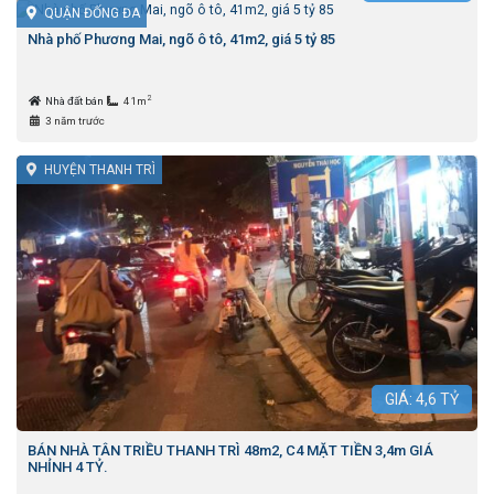
QUẬN ĐỐNG ĐA
Nhà phố Phương Mai, ngõ ô tô, 41m2, giá 5 tỷ 85
2
Nhà đất bán
41m
3 năm trước
HUYỆN THANH TRÌ
GIÁ:
4,6
TỶ
BÁN NHÀ TÂN TRIỀU THANH TRÌ 48m2, C4 MẶT TIỀN 3,4m GIÁ
NHỈNH 4 TỶ.