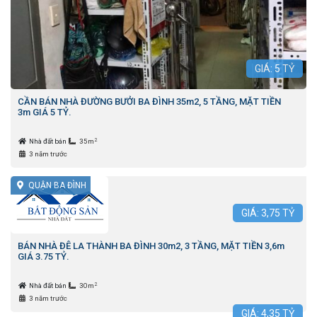
GIÁ:
5
TỶ
CẦN BÁN NHÀ ĐƯỜNG BƯỞI BA ĐÌNH 35m2, 5 TẦNG, MẶT TIỀN
3m GIÁ 5 TỶ.
2
Nhà đất bán
35m
3 năm trước
QUẬN BA ĐÌNH
GIÁ:
3,75
TỶ
BÁN NHÀ ĐÊ LA THÀNH BA ĐÌNH 30m2, 3 TẦNG, MẶT TIỀN 3,6m
GIÁ 3.75 TỶ.
2
Nhà đất bán
30m
3 năm trước
GIÁ:
4,35
TỶ