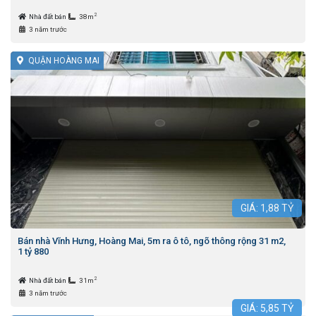
2
Nhà đất bán
38m
3 năm trước
QUẬN HOÀNG MAI
GIÁ:
1,88
TỶ
Bán nhà Vĩnh Hưng, Hoàng Mai, 5m ra ô tô, ngõ thông rộng 31 m2,
1 tỷ 880
2
Nhà đất bán
31m
3 năm trước
GIÁ:
5,85
TỶ