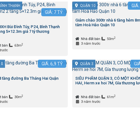
GIÁ
BÌNH THẠNH
QUẬN 10
GIÁ:
7
TỶ
Giảm chào 300tr nhà 6 tầng hẻm 8m
tâm Hoà Hảo Quận 10
XH Bùi Đình Túy, P24, Bình Thạnh
ng 5×12.3m giá 7 tỷ thương
2
Nhà đất bán
50m
3 năm trước
2
t bán
63m
trước
GIÁ:
6,9
TỶ
GI
10
QUẬN 3
4 tầng đường Ba Tháng Hai Quận
SIÊU PHẨM QUẬN 3, CÓ MỘT KHÔ
HAI, Herm xe hoi 7M, Gía thương lư
2
2
t bán
30m
Nhà đất bán
61m
trước
3 năm trước