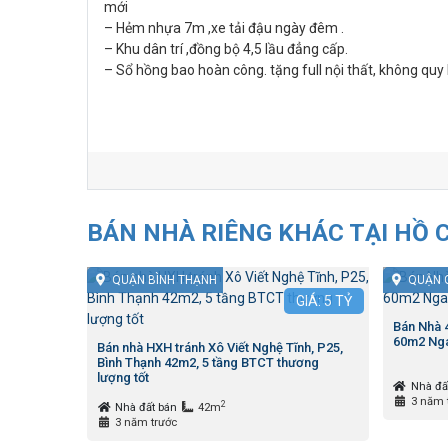
mới
– Hẻm nhựa 7m ,xe tải đậu ngày đêm .
– Khu dân trí ,đồng bộ 4,5 lầu đẳng cấp.
– Sổ hồng bao hoàn công. tặng full nội thất, không quy
BÁN NHÀ RIÊNG KHÁC TẠI HỒ 
QUẬN BÌNH THẠNH
QUẬN 
GIÁ:
5
TỶ
Bán Nhà
60m2 Nga
Bán nhà HXH tránh Xô Viết Nghệ Tĩnh, P25,
Bình Thạnh 42m2, 5 tầng BTCT thương
lượng tốt
Nhà đấ
3 năm 
2
Nhà đất bán
42m
3 năm trước