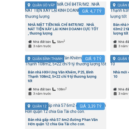
QUẬN GÒ VẤP
QUẬN 
GIÁ:
4,7
TỶ
NHÀ MẶT TIỀN MÀ CHỈ 84TR/M2 . NHÀ
Bán nhà H
NÁT TIỆN XÂY LẠI KINH DOANH CỰC TỐT
63m2 2 tầ
, thương lượng
lượng tốt
2
Nhà đất bán
56m
Nhà đấ
3 năm trước
3 năm 
GIÁ:
9
TỶ
QUẬN BÌNH THẠNH
QUẬN 
Bán nhà HXH Ung Văn Khiêm, P25, Bình
Nhà mới 
Thạnh 108m2, 5×22 chỉ 9 tỷ thương lượng
10
tốt
2
Nhà đất bán
108m
Nhà đấ
3 năm trước
3 năm 
GIÁ:
3,39
TỶ
QUẬN 12
Bán nhà gấp nhà 57.6m2 đường Phan Văn
Hớn quận 12 chia Gia Tài cho con.