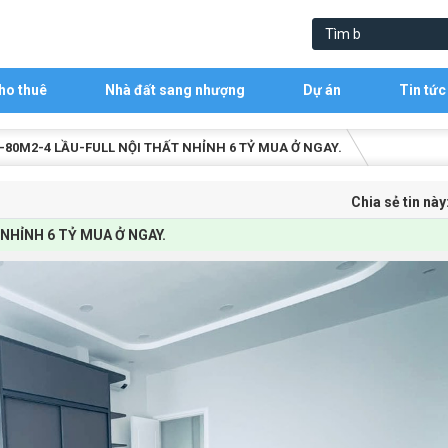
ho thuê
Nhà đất sang nhượng
Dự án
Tin tức
80M2-4 LẦU-FULL NỘI THẤT NHỈNH 6 TỶ MUA Ở NGAY.
Chia sẻ tin này
NHỈNH 6 TỶ MUA Ở NGAY.