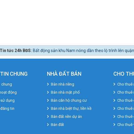
ất động sản khu Nam nóng dần theo lộ trình lên quận Nhà Bè.
TIN CHUNG
NHÀ ĐẤT BÁN
CHO TH
u chung
Bán nhà riêng
Cho thuê 
hoạt động
Bán nhà mặt phố
Cho thuê
 sử dụng
Bán căn hộ chung cư
Cho thuê 
 đăng tin
Bán nhà biệt thự, liền kề
Cho thuê 
Bán đất nền dự án
Cho thuê 
Bán đất
Cho thuê