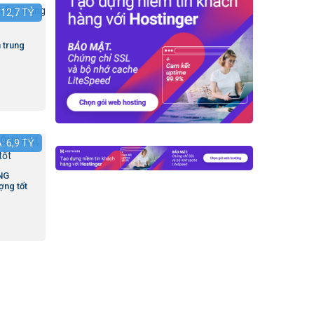
:
12,7
TỶ
 trung
Á:
6,9
TỶ
NG
ợng tốt