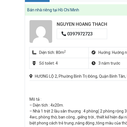
Bán nhà riêng tại Hồ Chí Minh
NGUYEN HOANG THACH
0397972723
2
Diện tích: 80m
Hướng: Hướng 
Số toilet: 4
3 năm trước
HƯƠNG LỘ 2, Phường Bình Trị Đông, Quận Bình Tân,
Mô tả :
– Diện tích : 4x20m.
– Nhà 1 trệt 2 lầu sân thượng : 4 phòng( 2 phòng rộng
4wc, phòng thờ, ban công , giếng trời , thiết kế hiện đại r
biệt phong cách trẻ trung ,năng động ,tông màu của thờ