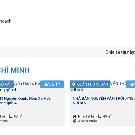
 hoạch
Chia sẻ tin này
CHÍ MINH
GIÁ:
6
TỶ
GI
GÒ VẤP
QUẬN PHÚ NHUẬN
 41 Nguyễn Oanh, Hẻm Xe Hơi,
NHÀ BÁN NGUYỄN VĂN TRỖI .P15 
ng gần 4
NHUẬN.
2
2
t bán
60m
Nhà đất bán
40m
trước
3 năm trước