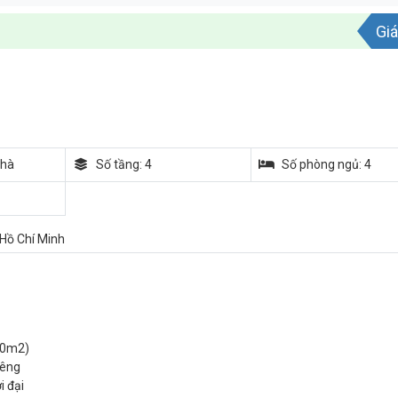
Giá
nhà
Số tầng: 4
Số phòng ngủ: 4
 Hồ Chí Minh
 30m2)
iêng
i đại