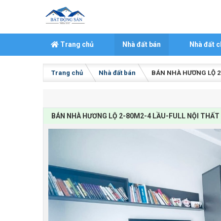
Skip to content
Trang chủ
Nhà đất bán
Nhà đất c
Trang chủ
Nhà đất bán
BÁN NHÀ HƯƠNG LỘ 2-
BÁN NHÀ HƯƠNG LỘ 2-80M2-4 LẦU-FULL NỘI THẤT 