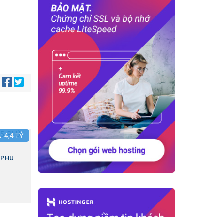
:
Á:
4,4
TỶ
.PHÚ