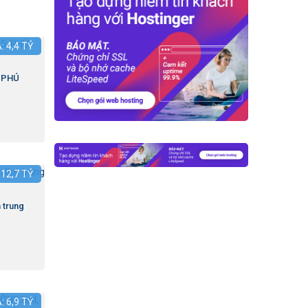
Á:
4,4
TỶ
.PHÚ
:
12,7
TỶ
 trung
Á:
6,9
TỶ