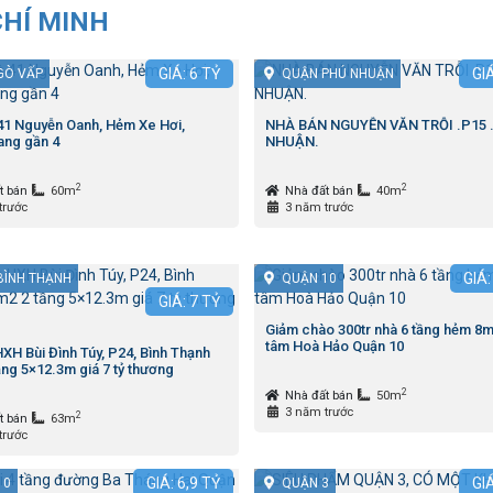
CHÍ MINH
GIÁ:
6
TỶ
GI
GÒ VẤP
QUẬN PHÚ NHUẬN
 41 Nguyễn Oanh, Hẻm Xe Hơi,
NHÀ BÁN NGUYỄN VĂN TRỖI .P15 
ng gần 4
NHUẬN.
2
2
t bán
60m
Nhà đất bán
40m
trước
3 năm trước
GIÁ
BÌNH THẠNH
QUẬN 10
GIÁ:
7
TỶ
Giảm chào 300tr nhà 6 tầng hẻm 8m
tâm Hoà Hảo Quận 10
XH Bùi Đình Túy, P24, Bình Thạnh
ng 5×12.3m giá 7 tỷ thương
2
Nhà đất bán
50m
3 năm trước
2
t bán
63m
trước
GIÁ:
6,9
TỶ
GI
10
QUẬN 3