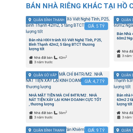
BÁN NHÀ RIÊNG KHÁC TẠI HỒ 
QUẬN BÌNH THẠNH
QUẬN 
GIÁ:
5
TỶ
Bán Nhà
60m2 Nga
Bán nhà HXH tránh Xô Viết Nghệ Tĩnh, P25,
Bình Thạnh 42m2, 5 tầng BTCT thương
lượng tốt
Nhà đấ
3 năm 
2
Nhà đất bán
42m
3 năm trước
QUẬN GÒ VẤP
QUẬN 
GIÁ:
4,7
TỶ
NHÀ MẶT TIỀN MÀ CHỈ 84TR/M2 . NHÀ
Bán nhà H
NÁT TIỆN XÂY LẠI KINH DOANH CỰC TỐT
63m2 2 tầ
, thương lượng
lượng tốt
2
Nhà đất bán
56m
Nhà đấ
3 năm trước
3 năm 
GIÁ:
9
TỶ
QUẬN BÌNH THẠNH
QUẬN 