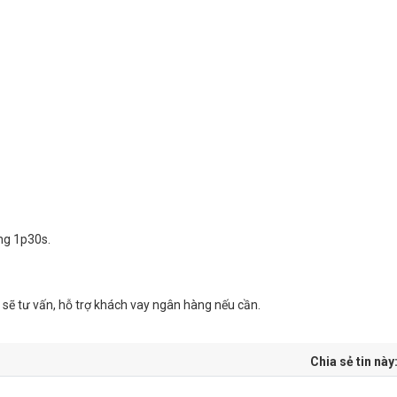
ng 1p30s.
 sẽ tư vấn, hỗ trợ khách vay ngân hàng nếu cần.
Chia sẻ tin này