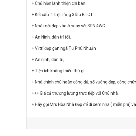
+ Chủ hiền lành thiện chí bán.
+ Kết cấu: 1 trệt, lửng 3 lầu BTCT.
+ Nhà mới đẹp vào ở ngay với 3PN 4WC.
+ An Ninh, dân trí tốt.
+ Vị trí đẹp gần ngã Tư Phú Nhuận
+ An ninh, dân trí, …
+ Tiện ích không thiếu thứ gì…
+ Nhà chính chủ hoàn công đủ, sổ vuông đẹp, công chứ
+++ Giá cả thương lượng trực tiếp với Chủ nhà.
+ Hãy gọi Mrs Hòa Nhà Đẹp để đi xem nhà ( miễn phí) và