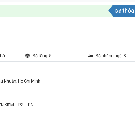
thỏa
Giá
nhà
Số tầng: 5
Số phòng ngủ: 3
ú Nhuận, Hồ Chí Minh
N KIỆM – P3 – PN