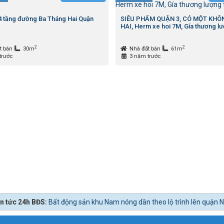
4 tầng đường Ba Tháng Hai Quận
SIÊU PHẨM QUẬN 3, CÓ MỘT KHÔ
HAI, Herm xe hoi 7M, Gía thương lư
2
2
t bán
30m
Nhà đất bán
61m
trước
3 năm trước
ộng sản khu Nam nóng dần theo lộ trình lên quận Nhà Bè.