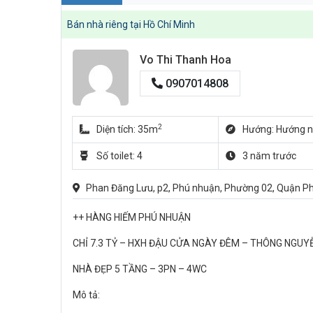
Bán nhà riêng tại Hồ Chí Minh
Vo Thi Thanh Hoa
0907014808
2
Diện tích: 35m
Hướng: Hướng 
Số toilet: 4
3 năm trước
Phan Đăng Lưu, p2, Phú nhuận, Phường 02, Quận Ph
++ HÀNG HIẾM PHÚ NHUẬN
CHỈ 7.3 TỶ – HXH ĐẬU CỬA NGÀY ĐÊM – THÔNG NGUYỄ
NHÀ ĐẸP 5 TẦNG – 3PN – 4WC
Mô tả: