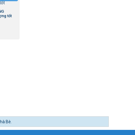
NG
ợng tốt