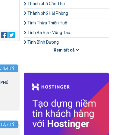
Thành phố Cần Thơ
Thành phố Hải Phòng
Tỉnh Thừa Thiên Huế
Tỉnh Bà Rịa - Vũng Tàu
:
Tỉnh Bình Dương
Xem tất cả
Á:
4,4
TỶ
.PHÚ
:
12,7
TỶ