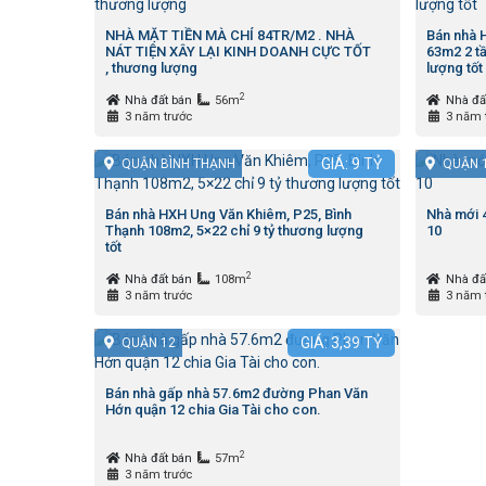
NHÀ MẶT TIỀN MÀ CHỈ 84TR/M2 . NHÀ
Bán nhà H
NÁT TIỆN XÂY LẠI KINH DOANH CỰC TỐT
63m2 2 tầ
, thương lượng
lượng tốt
2
Nhà đất bán
56m
Nhà đấ
3 năm trước
3 năm 
GIÁ:
9
TỶ
QUẬN BÌNH THẠNH
QUẬN 
Bán nhà HXH Ung Văn Khiêm, P25, Bình
Nhà mới 
Thạnh 108m2, 5×22 chỉ 9 tỷ thương lượng
10
tốt
2
Nhà đất bán
108m
Nhà đấ
3 năm trước
3 năm 
GIÁ:
3,39
TỶ
QUẬN 12
Bán nhà gấp nhà 57.6m2 đường Phan Văn
Hớn quận 12 chia Gia Tài cho con.
2
Nhà đất bán
57m
3 năm trước