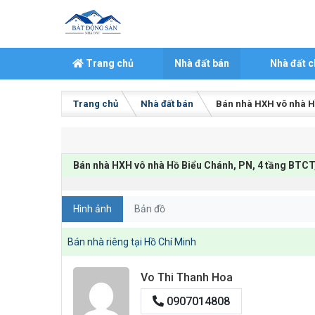
Skip to content
Trang chủ
Nhà đất bán
Nhà đất c
Trang chủ
Nhà đất bán
Bán nhà HXH vô nhà Hồ
Bán nhà HXH vô nhà Hồ Biểu Chánh, PN, 4 tầng BTCT
Hình ảnh
Bản đồ
Bán nhà riêng tại Hồ Chí Minh
Vo Thi Thanh Hoa
0907014808