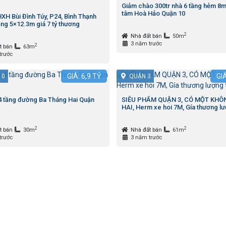
Giảm chào 300tr nhà 6 tầng hẻm 8m
tâm Hoà Hảo Quận 10
XH Bùi Đình Túy, P24, Bình Thạnh
ng 5×12.3m giá 7 tỷ thương
2
Nhà đất bán
50m
3 năm trước
2
t bán
63m
trước
GIÁ:
6,9
TỶ
GI
10
QUẬN 3
4 tầng đường Ba Tháng Hai Quận
SIÊU PHẨM QUẬN 3, CÓ MỘT KHÔ
HAI, Herm xe hoi 7M, Gía thương lư
2
2
t bán
30m
Nhà đất bán
61m
trước
3 năm trước