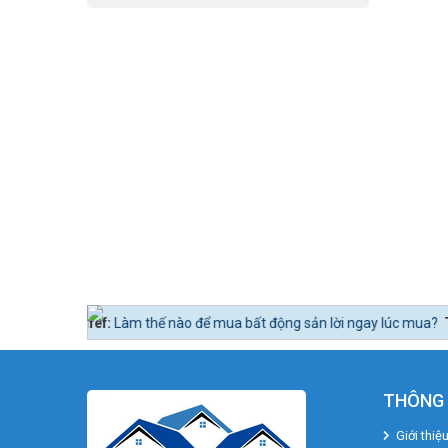
fef:
Làm thế nào để mua bất động sản lời ngay lúc mua?
Tin tức 24h 
THÔNG 
Giới thiệ