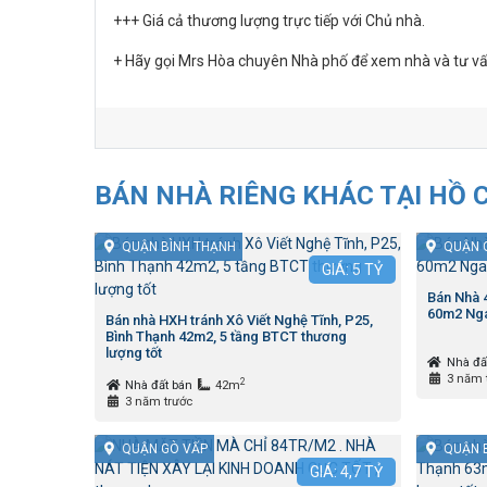
+++ Giá cả thương lượng trực tiếp với Chủ nhà.
+ Hãy gọi Mrs Hòa chuyên Nhà phố để xem nhà và tư vấn
BÁN NHÀ RIÊNG KHÁC TẠI HỒ 
QUẬN BÌNH THẠNH
QUẬN 
GIÁ:
5
TỶ
Bán Nhà
60m2 Nga
Bán nhà HXH tránh Xô Viết Nghệ Tĩnh, P25,
Bình Thạnh 42m2, 5 tầng BTCT thương
lượng tốt
Nhà đấ
3 năm 
2
Nhà đất bán
42m
3 năm trước
QUẬN GÒ VẤP
QUẬN 
GIÁ:
4,7
TỶ