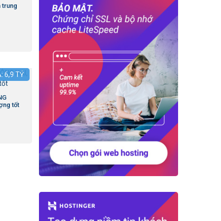
 trung
Á:
6,9
TỶ
NG
ợng tốt