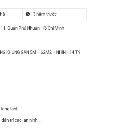
nhà
3 năm trước
 11, Quận Phú Nhuận, Hồ Chí Minh
NG KHỦNG GẦN 5M – 62M2 – NHỈNH 14 TỶ
 long lanh.
dân trí cao, an ninh,…