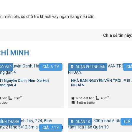
 miễn phí, có chỗ trợ khách vay ngân hàng nếu cần.
Chia sẻ tin này
CHÍ MINH
GIÁ:
6
TỶ
GI
GÒ VẤP
QUẬN PHÚ NHUẬN
 41 Nguyễn Oanh, Hẻm Xe Hơi,
NHÀ BÁN NGUYỄN VĂN TRỖI .P15 
ng gần 4
NHUẬN.
2
2
t bán
60m
Nhà đất bán
40m
trước
3 năm trước
GIÁ
BÌNH THẠNH
QUẬN 10
GIÁ:
7
TỶ