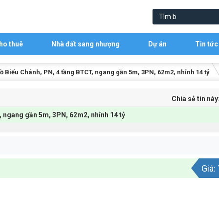
ho thuê
Nhà đất sang nhượng
Dự án
Tin tức
 Biểu Chánh, PN, 4 tầng BTCT, ngang gần 5m, 3PN, 62m2, nhỉnh 14 tỷ
Chia sẻ tin này
, ngang gần 5m, 3PN, 62m2, nhỉnh 14 tỷ
Giá: