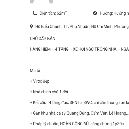
2
Diện tích: 62m
Hướng: Hướng 
Hồ Biểu Chánh, 11, Phú Nhuận, Hồ Chí Minh, Phường
CHỦ GẤP BÁN:
HÀNG HIẾM – 4 TẦNG – XE HƠI NGỦ TRONG NHÀ – NGA
Mô tả:
+ Vị trí: đẹp.
+ Nhà chính chủ 1 đời.
+ Kết cấu: 4 tầng đúc, 3PN to, 3WC, chỉ cần thùng sơn là
+ Gần khu nhà ca sỹ Quang Dũng, Cẩm Vân, Lê Hoàng,… 
+ Pháp lý chuẩn, HOÀN CÔNG ĐỦ, công chứng 1p30s.