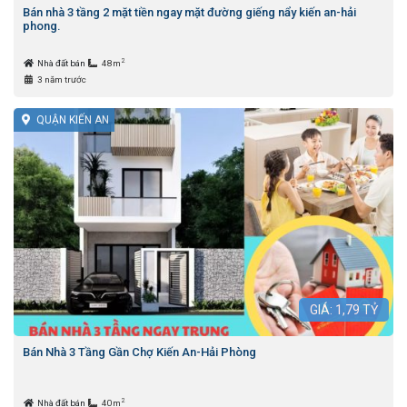
Bán nhà 3 tầng 2 mặt tiền ngay mặt đường giếng nẩy kiến an-hải
phong.
2
Nhà đất bán
48m
3 năm trước
QUẬN KIẾN AN
GIÁ:
1,79
TỶ
Bán Nhà 3 Tầng Gần Chợ Kiến An-Hải Phòng
2
Nhà đất bán
40m