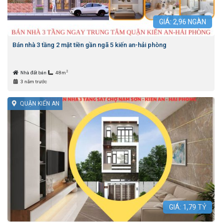
GIÁ:
2,96
NGÀN
Bán nhà 3 tầng 2 mặt tiền gần ngã 5 kiến an-hải phòng
2
Nhà đất bán
48m
3 năm trước
QUẬN KIẾN AN
GIÁ:
1,79
TỶ