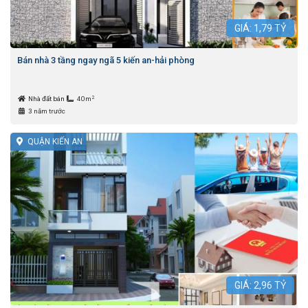
GIÁ:
1,79
TỶ
Bán nhà 3 tầng ngay ngã 5 kiến an-hải phòng
2
Nhà đất bán
40m
3 năm trước
QUẬN KIẾN AN
GIÁ:
2,96
TỶ