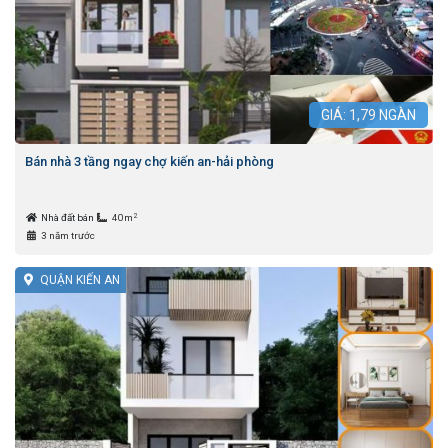
GIÁ:
1,79
NGÀN
Bán nhà 3 tầng ngay chợ kiến an-hải phòng
2
Nhà đất bán
40m
3 năm trước
QUẬN KIẾN AN