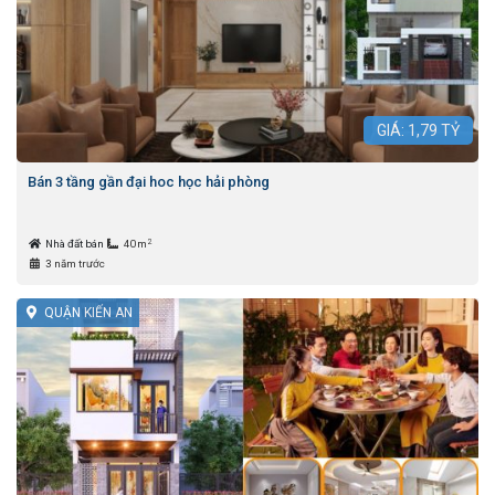
GIÁ:
1,79
TỶ
Bán 3 tầng gần đại hoc học hải phòng
2
Nhà đất bán
40m
3 năm trước
QUẬN KIẾN AN