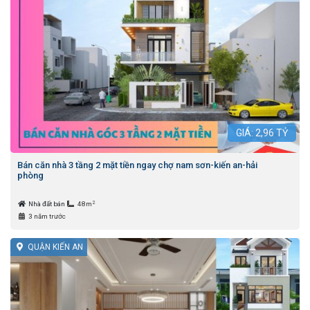
GIÁ:
2,96
TỶ
Bán căn nhà 3 tầng 2 mặt tiền ngay chợ nam sơn-kiến an-hải
phòng
2
Nhà đất bán
48m
3 năm trước
QUẬN KIẾN AN