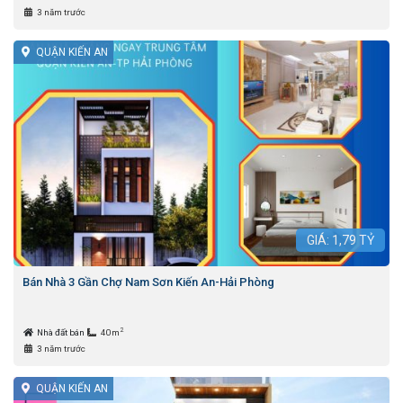
3 năm trước
QUẬN KIẾN AN
GIÁ:
1,79
TỶ
Bán Nhà 3 Gần Chợ Nam Sơn Kiến An-Hải Phòng
2
Nhà đất bán
40m
3 năm trước
QUẬN KIẾN AN