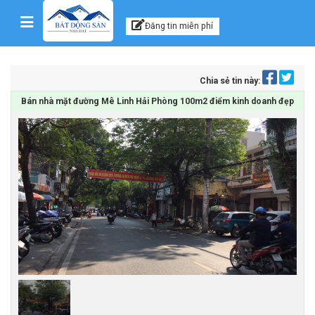
Kênh thông tin, tư vấn
Skip to content
Đăng tin miễn phí
Chia sẻ tin này:
Bán nhà mặt đường Mê Linh Hải Phòng 100m2 điểm kinh doanh đẹp