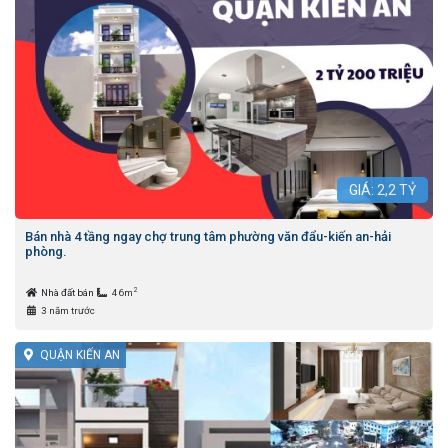
GIÁ:
2,2
TỶ
Bán nhà 4 tầng ngay chợ trung tâm phường văn đẩu-kiến an-hải
phòng.
2
Nhà đất bán
46m
3 năm trước
QUẬN KIẾN AN