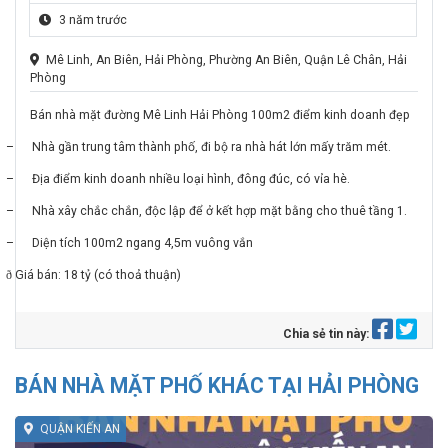
3 năm trước
Mê Linh, An Biên, Hải Phòng, Phường An Biên, Quận Lê Chân, Hải
Phòng
Bán nhà mặt đường Mê Linh Hải Phòng 100m2 điểm kinh doanh đẹp
–
Nhà gần trung tâm thành phố, đi bộ ra nhà hát lớn mấy trăm mét.
–
Địa điểm kinh doanh nhiều loại hình, đông đúc, có vỉa hè.
–
Nhà xây chắc chắn, độc lập để ở kết hợp mặt bằng cho thuê tầng 1.
–
Diện tích 100m2 ngang 4,5m vuông vắn
ð
Giá bán: 18 tỷ (có thoả thuận)
Chia sẻ tin này:
BÁN NHÀ MẶT PHỐ KHÁC TẠI HẢI PHÒNG
QUẬN KIẾN AN