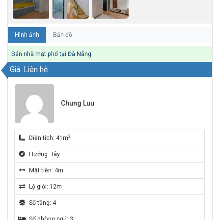
Hình ảnh
Bản đồ
Bán nhà mặt phố tại Đà Nẵng
Giá: Liên hệ
Chung Luu
2
Diện tích: 41m
Hướng: Tây
Mặt tiền: 4m
Lộ giới: 12m
Số tầng: 4
Số phòng ngủ: 3