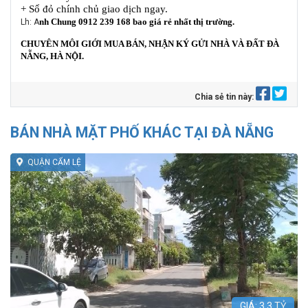
+ Sổ đỏ chính chủ giao dịch ngay.
nh Chung 0912 239 168 bao giá rẻ nhất thị trường.
Lh: A
CHUYÊN MÔI GIỚI MUA BÁN, NHẬN KÝ GỬI NHÀ VÀ ĐẤT ĐÀ
NẴNG, HÀ NỘI.
Chia sẻ tin này:
BÁN NHÀ MẶT PHỐ KHÁC TẠI ĐÀ NẴNG
QUẬN CẨM LỆ
GIÁ:
3,3
TỶ