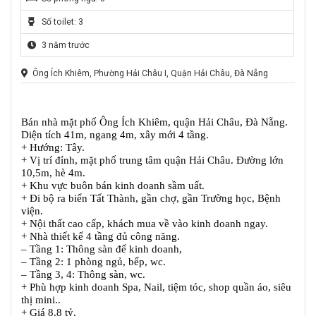
Số toilet: 3
3 năm trước
Ông Ích Khiêm, Phường Hải Châu I, Quận Hải Châu, Đà Nẵng
Bán nhà mặt phố Ông Ích Khiêm, quận Hải Châu, Đà Nẵng.
Diện tích 41m, ngang 4m, xây mới 4 tầng.
+ Hướng: Tây.
+ Vị trí đỉnh, mặt phố trung tâm quận Hải Châu. Đường lớn
10,5m, hè 4m.
+ Khu vực buôn bán kinh doanh sầm uất.
+ Đi bộ ra biển Tất Thành, gần chợ, gần Trường học, Bệnh
viện.
+ Nội thất cao cấp, khách mua về vào kinh doanh ngay.
+ Nhà thiết kế 4 tầng đủ công năng.
– Tầng 1: Thông sàn để kinh doanh,
– Tầng 2: 1 phòng ngủ, bếp, wc.
– Tầng 3, 4: Thông sàn, wc.
+ Phù hợp kinh doanh Spa, Nail, tiệm tóc, shop quần áo, siêu
thị mini..
+ Giá 8.8 tỷ.