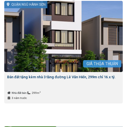
QUẬN NGŨ HÀNH SƠN
GIÁ
THỎA THUẬN
Bán đất tặng kèm nhà 3 tầng đường Lê Văn Hiến, 299m chỉ 16.x tỷ.
2
Nhà đất bán
299m
3 năm trước