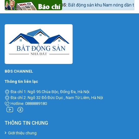
Tin tức 24h BĐS:
Bất động sản khu Nam nóng dần theo lộ trình lên quận
BĐS CHANNEL
Thông tin liên lạc
Địa chỉ 1: Ngõ 95 Chùa Bộc, Đống Đa, Hà Nội.
Địa chỉ 2: Ngõ 32 Đỗ Đức Dục , Nam Từ Liêm, Hà Nội
Hotline: 0888889180
THÔNG TIN CHUNG
Giới thiệu chung