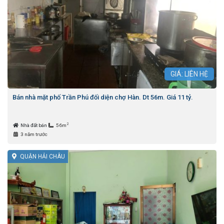
GIÁ: LIÊN HỆ
Bán nhà mặt phố Trần Phú đối diện chợ Hàn. Dt 56m. Giá 11 tỷ.
2
Nhà đất bán
56m
3 năm trước
QUẬN HẢI CHÂU