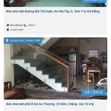
Bán nhà mặt đường Bùi Thị Xuân, An Hải Tây, Q. Sơn Trà, Đà Nẵng.
2
Nhà đất bán
100m
3 năm trước
QUẬN NGŨ HÀNH SƠN
GIÁ: LIÊN HỆ
Bán nhà mặt phố đi bộ An Thượng. Dt 60m, 4 tầng. Giá 10.6 tỷ.