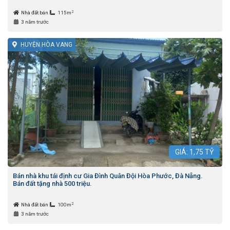
2
Nhà đất bán
115m
3 năm trước
HUYỆN HÒA VANG
GIÁ:
1,75
TỶ
Bán nhà khu tái định cư Gia Đình Quân Đội Hòa Phước, Đà Nẵng.
Bán đất tặng nhà 500 triệu.
2
Nhà đất bán
100m
3 năm trước