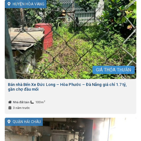
HUYỆN HÒA VANG
GIÁ
THỎA THUẬN
Bán nhà Bến Xe Đức Long – Hòa Phước – Đà Nẵng giá chỉ 1.7 tỷ,
gần chợ đầu mối
2
Nhà đất bán
100m
3 năm trước
QUẬN HẢI CHÂU