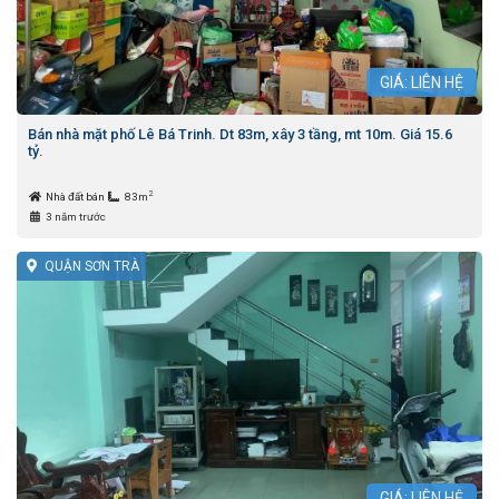
GIÁ: LIÊN HỆ
Bán nhà mặt phố Lê Bá Trinh. Dt 83m, xây 3 tầng, mt 10m. Giá 15.6
tỷ.
2
Nhà đất bán
83m
3 năm trước
QUẬN SƠN TRÀ
GIÁ: LIÊN HỆ