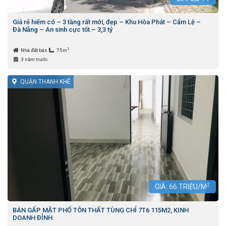
Giá rẻ hiếm có – 3 tầng rất mới, đẹp – Khu Hòa Phát – Cẩm Lệ –
Đà Nẵng – An sinh cực tốt – 3,3 tỷ
2
Nhà đất bán
75m
3 năm trước
QUẬN THANH KHÊ
2
GIÁ:
66
TRIỆU/M
BÁN GẤP MẶT PHỐ TÔN THẤT TÙNG CHỈ 7T6 115M2, KINH
DOANH ĐỈNH