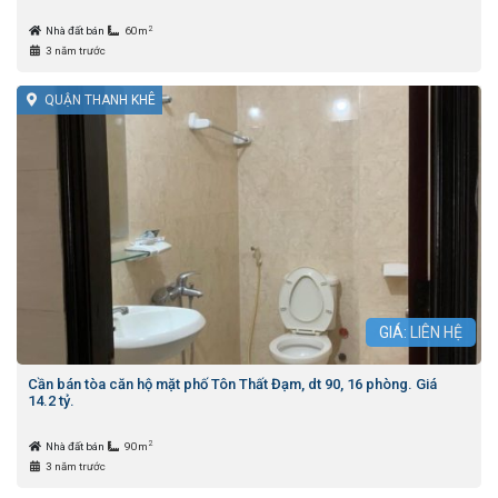
2
Nhà đất bán
60m
3 năm trước
QUẬN THANH KHÊ
GIÁ: LIÊN HỆ
Cần bán tòa căn hộ mặt phố Tôn Thất Đạm, dt 90, 16 phòng. Giá
14.2 tỷ.
2
Nhà đất bán
90m
3 năm trước