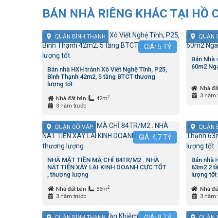
BÁN NHÀ RIÊNG KHÁC TẠI HỒ 
QUẬN BÌNH THẠNH
QUẬN 
GIÁ:
5
TỶ
Bán Nhà
60m2 Nga
Bán nhà HXH tránh Xô Viết Nghệ Tĩnh, P25,
Bình Thạnh 42m2, 5 tầng BTCT thương
lượng tốt
Nhà đấ
3 năm 
2
Nhà đất bán
42m
3 năm trước
QUẬN GÒ VẤP
QUẬN 
GIÁ:
4,7
TỶ
NHÀ MẶT TIỀN MÀ CHỈ 84TR/M2 . NHÀ
Bán nhà H
NÁT TIỆN XÂY LẠI KINH DOANH CỰC TỐT
63m2 2 tầ
, thương lượng
lượng tốt
2
Nhà đất bán
56m
Nhà đấ
3 năm trước
3 năm 
GIÁ:
9
TỶ
QUẬN BÌNH THẠNH
QUẬN 