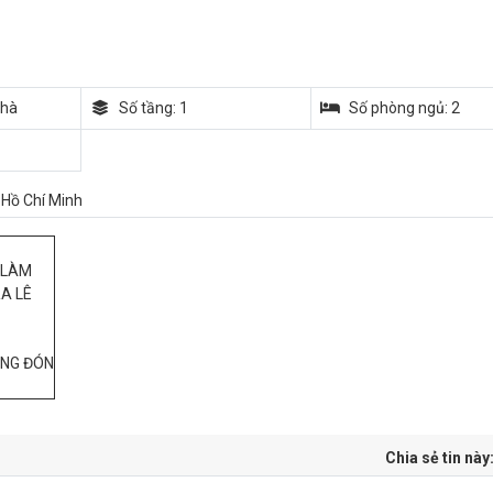
nhà
Số tầng: 1
Số phòng ngủ: 2
Hồ Chí Minh
 LÀM
RA LÊ
ÀNG ĐÓN
Chia sẻ tin này