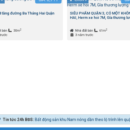
4 tầng đường Ba Tháng Hai Quận
SIÊU PHẨM QUẬN 3, CÓ MỘT KHÔ
HAI, Herm xe hoi 7M, Gía thương lư
2
2
t bán
30m
Nhà đất bán
61m
trước
3 năm trước
BĐS:
Bất động sản khu Nam nóng dần theo lộ trình lên quận Nhà Bè.