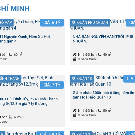
CHÍ MINH
GIÁ:
6
TỶ
GI
GÒ VẤP
QUẬN PHÚ NHUẬN
 41 Nguyễn Oanh, Hẻm Xe Hơi,
NHÀ BÁN NGUYỄN VĂN TRỖI .P15 
ng gần 4
NHUẬN.
2
2
t bán
60m
Nhà đất bán
40m
trước
3 năm trước
GIÁ
BÌNH THẠNH
QUẬN 10
GIÁ:
7
TỶ
Giảm chào 300tr nhà 6 tầng hẻm 8m
tâm Hoà Hảo Quận 10
XH Bùi Đình Túy, P24, Bình Thạnh
ng 5×12.3m giá 7 tỷ thương
2
Nhà đất bán
50m
3 năm trước
2
t bán
63m
trước
GIÁ:
6,9
TỶ
GI
10
QUẬN 3