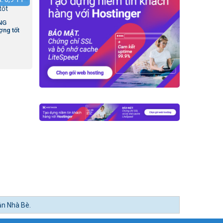
NG
ợng tốt