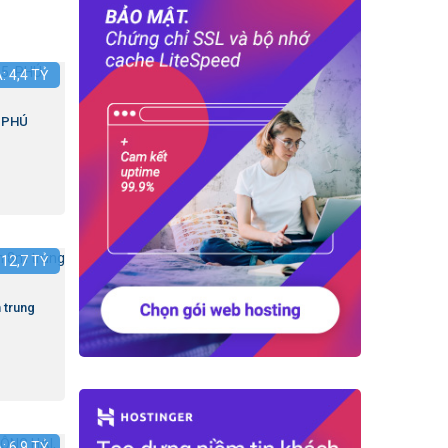
Á:
4,4
TỶ
.PHÚ
:
12,7
TỶ
 trung
Á:
6,9
TỶ