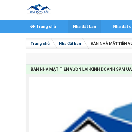
Skip to content
Trang chủ
Nhà đất bán
Nhà đất c
Trang chủ
Nhà đất bán
BÁN NHÀ MẶT TIỀN V
BÁN NHÀ MẶT TIỀN VƯỜN LÀI-KINH DOANH SẦM UẤ