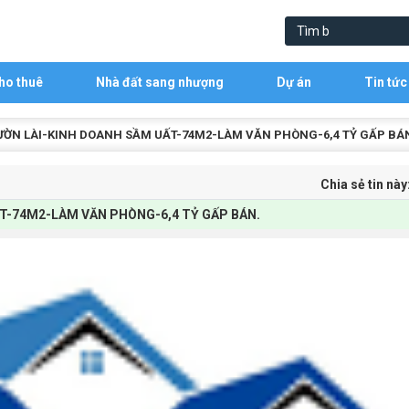
ho thuê
Nhà đất sang nhượng
Dự án
Tin tức
ƯỜN LÀI-KINH DOANH SẦM UẤT-74M2-LÀM VĂN PHÒNG-6,4 TỶ GẤP BÁ
Chia sẻ tin này
T-74M2-LÀM VĂN PHÒNG-6,4 TỶ GẤP BÁN.