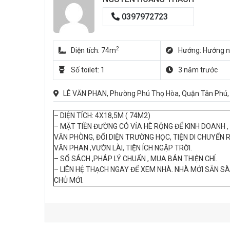
0397972723
2
Diện tích: 74m
Hướng: Hướng 
Số toilet: 1
3 năm trước
LÊ VĂN PHAN, Phường Phú Thọ Hòa, Quận Tân Phú, 
– DIỆN TÍCH: 4X18,5M ( 74M2)
– MẶT TIỀN ĐƯỜNG CÓ VỈA HÈ RỘNG ĐỂ KINH DOANH ,
VĂN PHÒNG, ĐỐI DIỆN TRƯỜNG HỌC, TIỆN DI CHUYỂN 
VĂN PHAN ,VƯỜN LÀI, TIỆN ÍCH NGẬP TRỜI.
– SỔ SÁCH ,PHÁP LÝ CHUẨN , MUA BÁN THIỆN CHÍ.
– LIÊN HỆ THẠCH NGAY ĐỂ XEM NHÀ. NHÀ MỚI SẴN S
CHỦ MỚI.