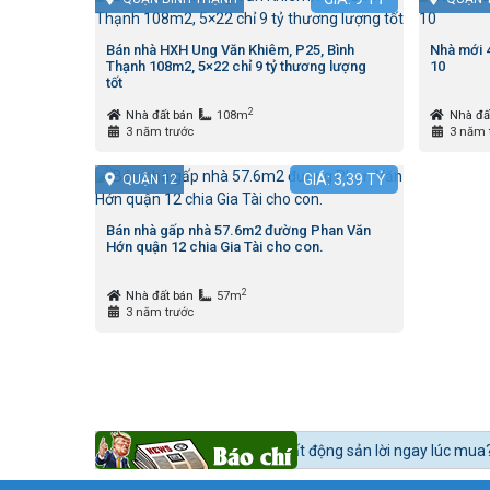
Bán nhà HXH Ung Văn Khiêm, P25, Bình
Nhà mới 
Thạnh 108m2, 5×22 chỉ 9 tỷ thương lượng
10
tốt
2
Nhà đất bán
108m
Nhà đấ
3 năm trước
3 năm 
GIÁ:
3,39
TỶ
QUẬN 12
Bán nhà gấp nhà 57.6m2 đường Phan Văn
Hớn quận 12 chia Gia Tài cho con.
2
Nhà đất bán
57m
3 năm trước
afef:
Làm thế nào để mua bất động sản lời ngay lúc mua?
Tin tức 24h 