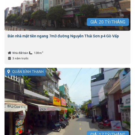
GIÁ:
20
TỶ/THÁNG
Bán nhà mặt tiền ngang 7m3 đường Nguyễn Thái Sơn p4 Gò Vấp
2
Nhà đất bán
138m
3 năm trước
QUẬN BÌNH THẠNH
GIÁ:
17
TỶ/THÁNG