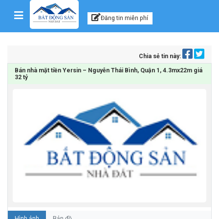
Kênh thông tin, tư vấn
Skip to content
Đăng tin miễn phí
Chia sẻ tin này:
Bán nhà mặt tiền Yersin – Nguyễn Thái Bình, Quận 1, 4.3mx22m giá
32 tỷ
Hình ảnh
Bản đồ