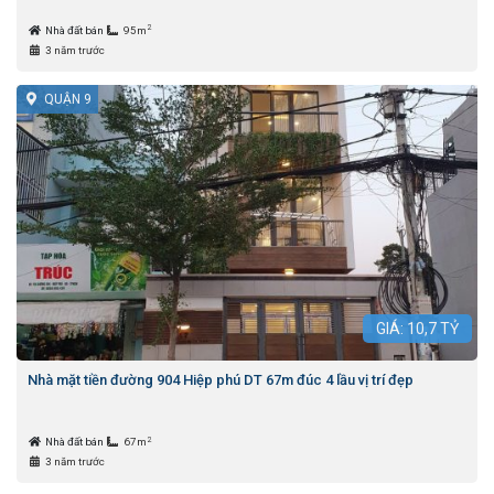
2
Nhà đất bán
95m
3 năm trước
QUẬN 9
GIÁ:
10,7
TỶ
Nhà mặt tiền đường 904 Hiệp phú DT 67m đúc 4 lầu vị trí đẹp
2
Nhà đất bán
67m
3 năm trước