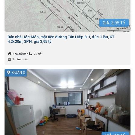
GIÁ:
3,95
TỶ
Bán nhà Hóc Môn, mặt tiền đường Tân Hiêp 8-1, đúc 1 lầu, KT
4,2x20m, 3PN. giá 3,95 tỷ
2
Nhà đất bán
72m
3 năm trước
QUẬN 3