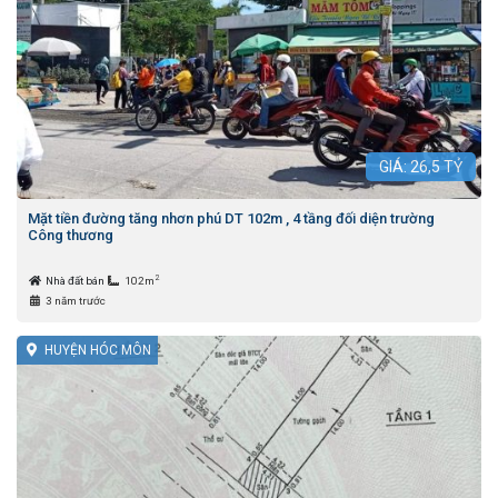
GIÁ:
26,5
TỶ
Mặt tiền đường tăng nhơn phú DT 102m , 4 tầng đối diện trường
Công thương
2
Nhà đất bán
102m
3 năm trước
HUYỆN HÓC MÔN