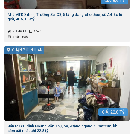
GIÁ:
8,9
TỶ
Nhà MTKD đỉnh, Trường Sa, Q3, 5 tầng đang cho thuê, sổ A4, ko lộ
giới, 4PN, 8.9 tỷ
2
Nhà đất bán
26m
3 năm trước
QUẬN PHÚ NHUẬN
GIÁ:
22,8
TỶ
Bán MTKD đỉnh Hoàng Văn Thụ, p9, 4 tầng ngang 4.7m*21m, khu
sầm uất nhất chỉ 22.8 tỷ