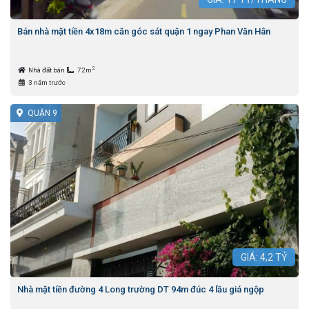
Bán nhà mặt tiền 4x18m căn góc sát quận 1 ngay Phan Văn Hân
2
Nhà đất bán
72m
3 năm trước
QUẬN 9
GIÁ:
4,2
TỶ
Nhà mặt tiền đường 4 Long trường DT 94m đúc 4 lầu giá ngộp