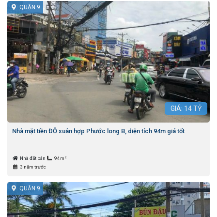
QUẬN 9
GIÁ:
14
TỶ
Nhà mặt tiền ĐỖ xuân hợp Phước long B, diện tích 94m giá tốt
2
Nhà đất bán
94m
3 năm trước
QUẬN 9