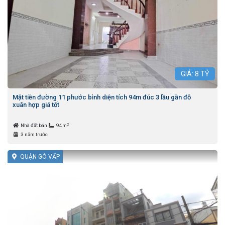
GIÁ:
8
TỶ
Mặt tiền đường 11 phước bình diện tích 94m đúc 3 lầu gần đỗ
xuân hợp giá tốt
2
Nhà đất bán
94m
3 năm trước
QUẬN GÒ VẤP