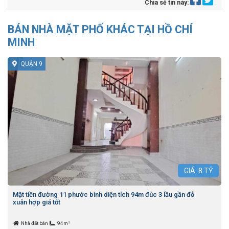
Chia sẻ tin này:
BÁN NHÀ MẶT PHỐ KHÁC TẠI HỒ CHÍ
MINH
QUẬN 9
GIÁ:
8
TỶ
Mặt tiền đường 11 phước bình diện tích 94m đúc 3 lầu gần đỗ
xuân hợp giá tốt
2
Nhà đất bán
94m