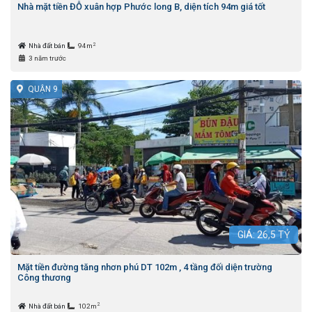
Nhà mặt tiền ĐỖ xuân hợp Phước long B, diện tích 94m giá tốt
2
Nhà đất bán
94m
3 năm trước
QUẬN 9
GIÁ:
26,5
TỶ
Mặt tiền đường tăng nhơn phú DT 102m , 4 tầng đối diện trường
Công thương
2
Nhà đất bán
102m