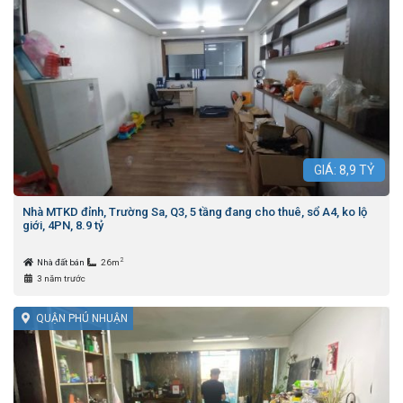
GIÁ:
8,9
TỶ
Nhà MTKD đỉnh, Trường Sa, Q3, 5 tầng đang cho thuê, sổ A4, ko lộ
giới, 4PN, 8.9 tỷ
2
Nhà đất bán
26m
3 năm trước
QUẬN PHÚ NHUẬN