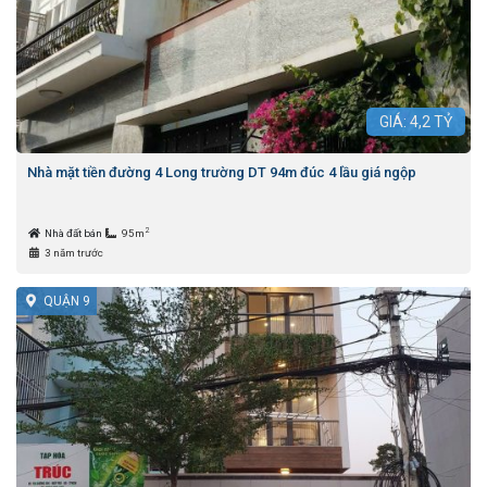
GIÁ:
4,2
TỶ
Nhà mặt tiền đường 4 Long trường DT 94m đúc 4 lầu giá ngộp
2
Nhà đất bán
95m
3 năm trước
QUẬN 9