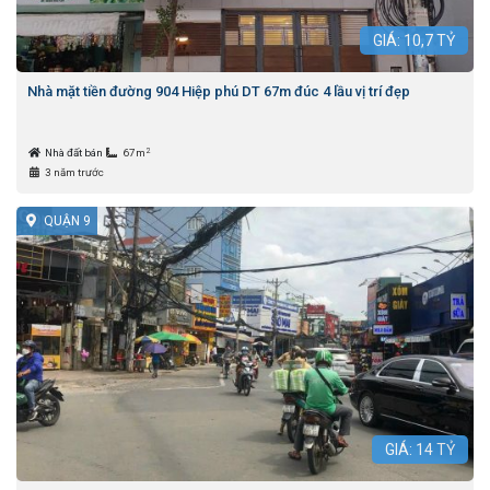
GIÁ:
10,7
TỶ
Nhà mặt tiền đường 904 Hiệp phú DT 67m đúc 4 lầu vị trí đẹp
2
Nhà đất bán
67m
3 năm trước
QUẬN 9
GIÁ:
14
TỶ