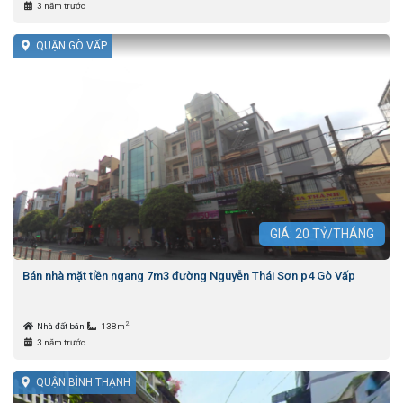
3 năm trước
QUẬN GÒ VẤP
GIÁ:
20
TỶ/THÁNG
Bán nhà mặt tiền ngang 7m3 đường Nguyễn Thái Sơn p4 Gò Vấp
2
Nhà đất bán
138m
3 năm trước
QUẬN BÌNH THẠNH