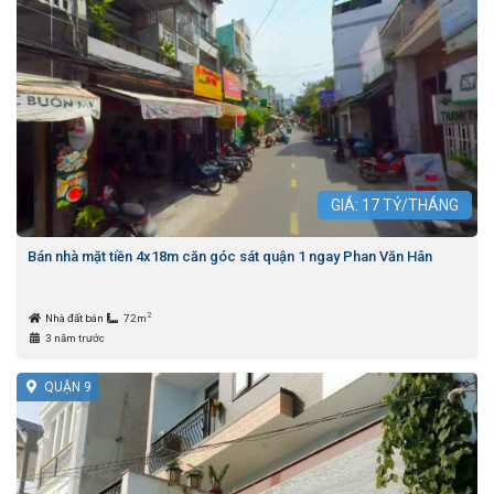
GIÁ:
17
TỶ/THÁNG
Bán nhà mặt tiền 4x18m căn góc sát quận 1 ngay Phan Văn Hân
2
Nhà đất bán
72m
3 năm trước
QUẬN 9