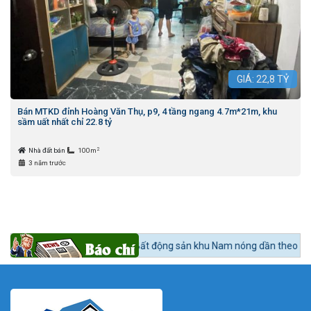
GIÁ:
22,8
TỶ
Bán MTKD đỉnh Hoàng Văn Thụ, p9, 4 tầng ngang 4.7m*21m, khu
sầm uất nhất chỉ 22.8 tỷ
2
Nhà đất bán
100m
3 năm trước
 tức 24h BĐS:
Bất động sản khu Nam nóng dần theo lộ trình lên quận Nh