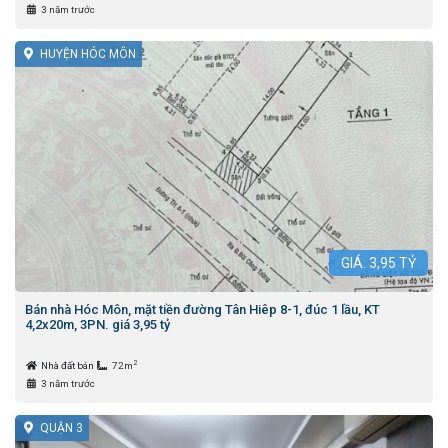
3 năm trước
HUYỆN HÓC MÔN
GIÁ:
3,95
TỶ
Bán nhà Hóc Môn, mặt tiền đường Tân Hiêp 8-1, đúc 1 lầu, KT
4,2x20m, 3PN. giá 3,95 tỷ
2
Nhà đất bán
72m
3 năm trước
QUẬN 3