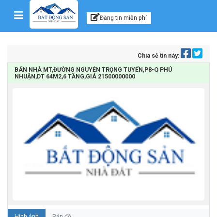
Kênh thông tin, tư vấn
Skip to content
Đăng tin miễn phí
Chia sẻ tin này:
BÁN NHÀ MT,ĐƯỜNG NGUYỄN TRỌNG TUYỂN,P8-Q PHÚ
NHUẬN,DT 64M2,6 TẦNG,GIÁ 21500000000
Hình ảnh
Bản đồ