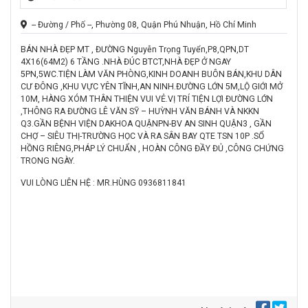
-- Đường / Phố --, Phường 08, Quận Phú Nhuận, Hồ Chí Minh
BÁN NHÀ ĐẸP MT , ĐƯỜNG Nguyễn Trọng Tuyển,P8,QPN,DT
4X16(64M2) 6 TẦNG .NHÀ ĐÚC BTCT,NHÀ ĐẸP Ở NGAY
5PN,5WC.TIỆN LÀM VĂN PHÒNG,KINH DOANH BUÔN BÁN,KHU DÂN
CƯ ĐÔNG ,KHU VỰC YÊN TĨNH,AN NINH.ĐƯỜNG LỚN 5M,LỘ GIỚI MỞ
10M, HÀNG XÓM THÂN THIỆN VUI VẺ.VỊ TRÍ TIỆN LỢI ĐƯỜNG LỚN
,THÔNG RA ĐƯỜNG LÊ VĂN SỸ – HUỲNH VĂN BÁNH VÀ NKKN
Q3.GẦN BỆNH VIỆN DAKHOA QUẬNPN-BV AN SINH QUẬN3 , GẦN
CHỢ – SIÊU THỊ-TRƯỜNG HỌC VÀ RA SÂN BAY QTE TSN 10P .SỔ
HỒNG RIÊNG,PHÁP LÝ CHUẨN , HOÀN CÔNG ĐẦY ĐỦ ,CÔNG CHỨNG
TRONG NGÀY.
VUI LÒNG LIÊN HỆ : MR.HÙNG 0936811841