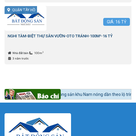
QUẬN TÂY HỒ
GIÁ:
16
TỶ
NGHI TÀM-BIỆT THỰ SÂN VƯỜN-OTO TRÁNH-100M²-16 TỶ
2
Nhà đất bán
100m
3 năm trước
tức 24h BĐS:
Bất động sản khu Nam nóng dần theo lộ trình lên quận Nhà