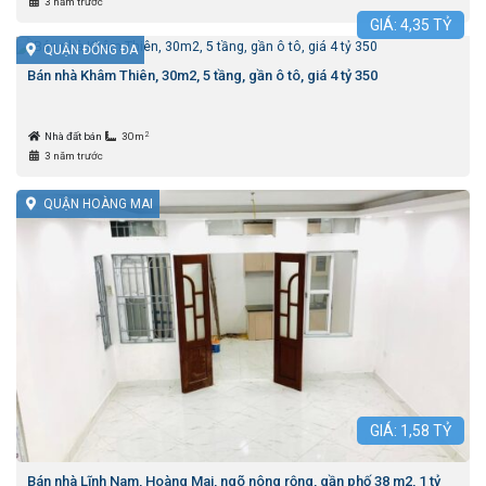
3 năm trước
GIÁ:
4,35
TỶ
QUẬN ĐỐNG ĐA
Bán nhà Khâm Thiên, 30m2, 5 tầng, gần ô tô, giá 4 tỷ 350
2
Nhà đất bán
30m
3 năm trước
QUẬN HOÀNG MAI
GIÁ:
1,58
TỶ
Bán nhà Lĩnh Nam, Hoàng Mai, ngõ nông rộng, gần phố 38 m2, 1 tỷ