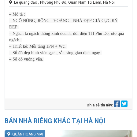
Lê quang đạo , Phường Phú Đô, Quận Nam Từ Liêm, Hà Nội
– Mô tả :
– NGÕ NÔNG, RỘNG THOÁNG…NHÀ ĐẸP GIÁ CỰC KỲ
ĐẸP
– Ngách là ngách thông kinh doanh, đối diện TH Phú Đô, oto qua
ngách.
– Thiết kế: Mỗi tầng 1PN + Wc.
– Sổ đỏ đẹp hình viên gạch, sẵn sàng giao dịch ngay.
– Sổ đỏ vuông vắn.
Chia sẻ tin này:
BÁN NHÀ RIÊNG KHÁC TẠI HÀ NỘI
QUẬN HOÀNG MAI