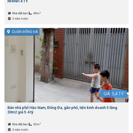
NHỈNH 4 TỶ.
2
Nhà đất bán
48m
3 năm trước
QUẬN ĐỐNG ĐA
GIÁ:
5,4
TỶ
Bán nhà phố Hào Nam, Đống Đa, gần phố, tiện kinh doanh 5 tầng
30m2 giá 5.4 tỷ
2
Nhà đất bán
30m
3 năm trước