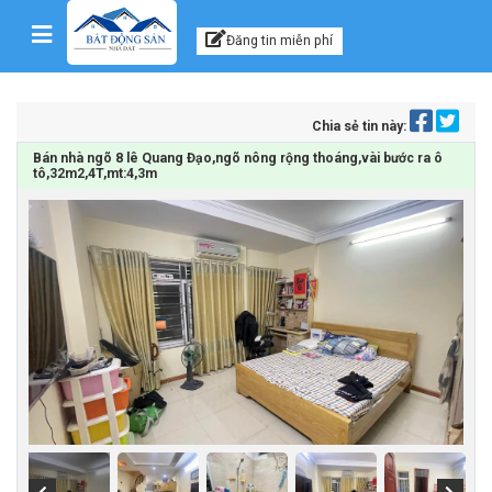
Kênh thông tin, tư vấn
Skip to content
Đăng tin miễn phí
Chia sẻ tin này:
Bán nhà ngõ 8 lê Quang Đạo,ngõ nông rộng thoáng,vài bước ra ô
tô,32m2,4T,mt:4,3m