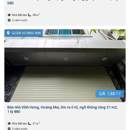
580
2
Nhà đất bán
38m
3 năm trước
QUẬN HOÀNG MAI
GIÁ:
1,88
TỶ
Bán nhà Vĩnh Hưng, Hoàng Mai, 5m ra ô tô, ngõ thông rộng 31 m2,
1 tỷ 880
2
Nhà đất bán
31m
3 năm trước