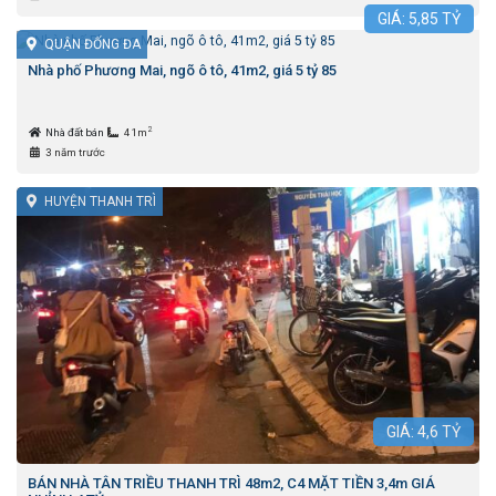
GIÁ:
5,85
TỶ
QUẬN ĐỐNG ĐA
Nhà phố Phương Mai, ngõ ô tô, 41m2, giá 5 tỷ 85
2
Nhà đất bán
41m
3 năm trước
HUYỆN THANH TRÌ
GIÁ:
4,6
TỶ
BÁN NHÀ TÂN TRIỀU THANH TRÌ 48m2, C4 MẶT TIỀN 3,4m GIÁ