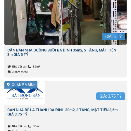
GIÁ:
5
TỶ
CẦN BÁN NHÀ ĐƯỜNG BƯỞI BA ĐÌNH 35m2, 5 TẦNG, MẶT TIỀN
3m GIÁ 5 TỶ.
2
Nhà đất bán
35m
3 năm trước
QUẬN BA ĐÌNH
GIÁ:
3,75
TỶ
BÁN NHÀ ĐÊ LA THÀNH BA ĐÌNH 30m2, 3 TẦNG, MẶT TIỀN 3,6m
GIÁ 3.75 TỶ.
2
Nhà đất bán
30m