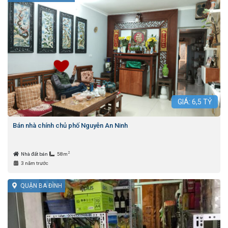
GIÁ:
6,5
TỶ
Bán nhà chính chủ phố Nguyễn An Ninh
2
Nhà đất bán
58m
3 năm trước
QUẬN BA ĐÌNH