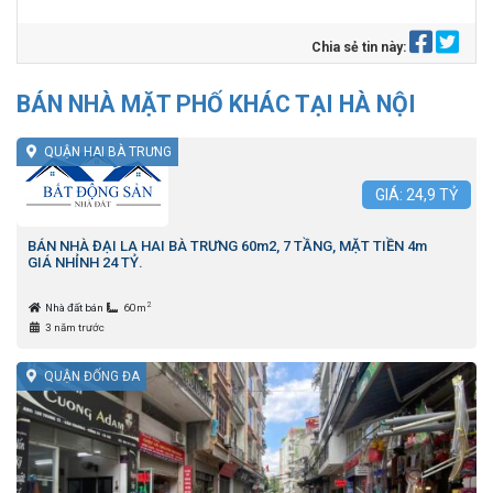
Chia sẻ tin này:
BÁN NHÀ MẶT PHỐ KHÁC TẠI HÀ NỘI
QUẬN HAI BÀ TRƯNG
GIÁ:
24,9
TỶ
BÁN NHÀ ĐẠI LA HAI BÀ TRƯNG 60m2, 7 TẦNG, MẶT TIỀN 4m
GIÁ NHỈNH 24 TỶ.
2
Nhà đất bán
60m
3 năm trước
QUẬN ĐỐNG ĐA