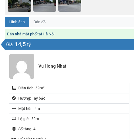
Hình ảnh
Bản đồ
Bán nhà mặt phố tại Hà Nội
14,5
Giá:
tỷ
Vu Hong Nhat
2
Diện tích: 69m
Hướng: Tây bắc
Mặt tiền: 4m
Lộ giới: 30m
Số tầng: 4