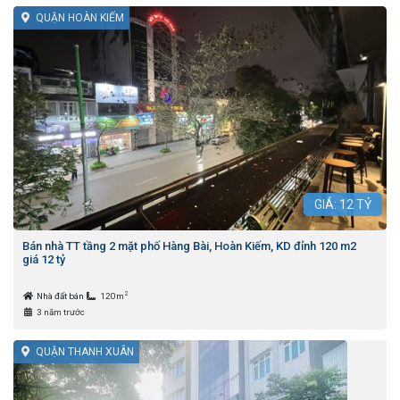
QUẬN HOÀN KIẾM
GIÁ:
12
TỶ
Bán nhà TT tầng 2 mặt phố Hàng Bài, Hoàn Kiếm, KD đỉnh 120 m2
giá 12 tỷ
2
Nhà đất bán
120m
3 năm trước
QUẬN THANH XUÂN