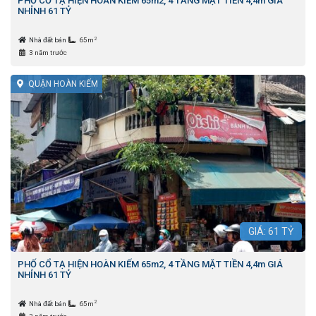
PHỐ CỔ TẠ HIỆN HOÀN KIẾM 65m2, 4 TẦNG MẶT TIỀN 4,4m GIÁ
NHỈNH 61 TỶ
2
Nhà đất bán
65m
3 năm trước
QUẬN HOÀN KIẾM
GIÁ:
61
TỶ
PHỐ CỔ TẠ HIỆN HOÀN KIẾM 65m2, 4 TẦNG MẶT TIỀN 4,4m GIÁ
NHỈNH 61 TỶ
2
Nhà đất bán
65m