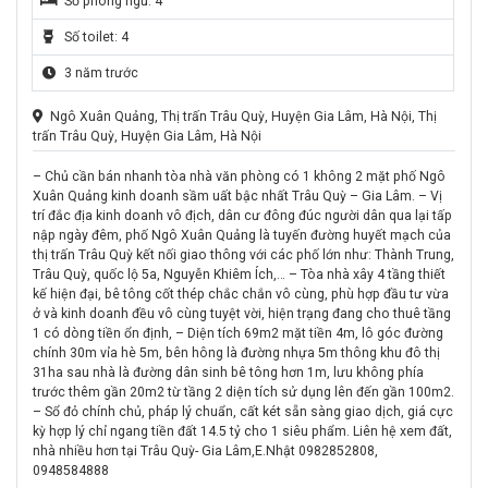
Số phòng ngủ: 4
Số toilet: 4
3 năm trước
Ngô Xuân Quảng, Thị trấn Trâu Quỳ, Huyện Gia Lâm, Hà Nội, Thị
trấn Trâu Quỳ, Huyện Gia Lâm, Hà Nội
– Chủ cần bán nhanh tòa nhà văn phòng có 1 không 2 mặt phố Ngô
Xuân Quảng kinh doanh sầm uất bậc nhất Trâu Quỳ – Gia Lâm. – Vị
trí đắc địa kinh doanh vô địch, dân cư đông đúc người dân qua lại tấp
nập ngày đêm, phố Ngô Xuân Quảng là tuyến đường huyết mạch của
thị trấn Trâu Quỳ kết nối giao thông với các phố lớn như: Thành Trung,
Trâu Quỳ, quốc lộ 5a, Nguyễn Khiêm Ích,… – Tòa nhà xây 4 tầng thiết
kế hiện đại, bê tông cốt thép chắc chắn vô cùng, phù hợp đầu tư vừa
ở và kinh doanh đều vô cùng tuyệt vời, hiện trạng đang cho thuê tầng
1 có dòng tiền ổn định, – Diện tích 69m2 mặt tiền 4m, lô góc đường
chính 30m vỉa hè 5m, bên hông là đường nhựa 5m thông khu đô thị
31ha sau nhà là đường dân sinh bê tông hơn 1m, lưu không phía
trước thêm gần 20m2 từ tầng 2 diện tích sử dụng lên đến gần 100m2.
– Sổ đỏ chính chủ, pháp lý chuẩn, cất két sẵn sàng giao dịch, giá cực
kỳ hợp lý chỉ ngang tiền đất 14.5 tỷ cho 1 siêu phẩm. Liên hệ xem đất,
nhà nhiều hơn tại Trâu Quỳ- Gia Lâm,E.Nhật 0982852808,
0948584888