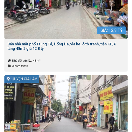
GIÁ:
12,8
TỶ
Bán nhà mặt phố Trung Tả, Đống Đa, vìa hè, ô tô tránh, tiện KD, 6
tầng 48m2 giá 12.8 tỷ
2
Nhà đất bán
48m
3 năm trước
HUYỆN GIA LÂM