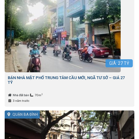
GIÁ:
27
TỶ
BÁN NHÀ MẶT PHỐ TRUNG TÂM CẦU MỚI, NGÃ TƯ SỞ – GIÁ 27
TỶ
2
Nhà đất bán
70m
3 năm trước
QUẬN BA ĐÌNH