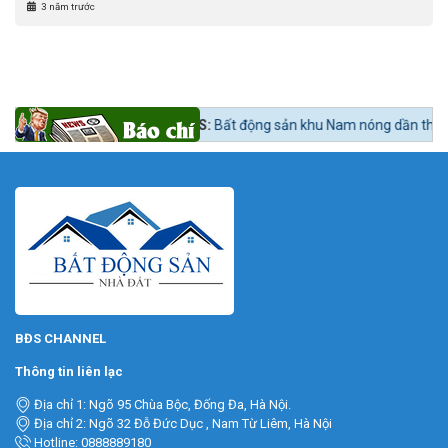
3 năm trước
ua?
Tin tức 24h BĐS:
Bất động sản khu Nam nóng dần theo lộ trình lên 
BĐS CHANNEL
Thông tin liên lạc
Địa chỉ 1: Ngõ 95 Chùa Bộc, Đống Đa, Hà Nội.
Địa chỉ 2: Ngõ 32 Đỗ Đức Dục , Nam Từ Liêm, Hà Nội
Hotline: 0888889180