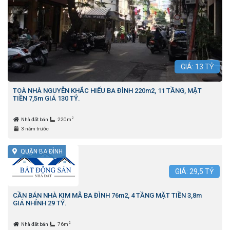
GIÁ:
13
TỶ
TOÀ NHÀ NGUYỄN KHẮC HIẾU BA ĐÌNH 220m2, 11 TẦNG, MẶT
TIỀN 7,5m GIÁ 130 TỶ.
2
Nhà đất bán
220m
3 năm trước
QUẬN BA ĐÌNH
GIÁ:
29,5
TỶ
CẦN BÁN NHÀ KIM MÃ BA ĐÌNH 76m2, 4 TẦNG MẶT TIỀN 3,8m
GIÁ NHỈNH 29 TỶ.
2
Nhà đất bán
76m