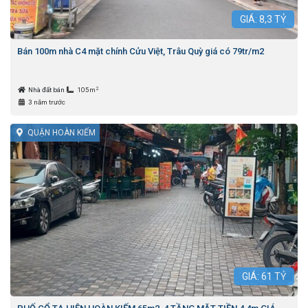
GIÁ:
8,3
TỶ
Bán 100m nhà C4 mặt chính Cửu Việt, Trâu Quỳ giá có 79tr/m2
2
Nhà đất bán
105m
3 năm trước
QUẬN HOÀN KIẾM
GIÁ:
61
TỶ