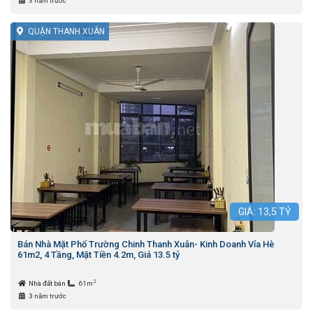
3 năm trước
QUẬN THANH XUÂN
GIÁ:
13,5
TỶ
Bán Nhà Mặt Phố Trường Chinh Thanh Xuân- Kinh Doanh Vỉa Hè
61m2, 4 Tầng, Mặt Tiền 4.2m, Giá 13.5 tỷ
2
Nhà đất bán
61m
3 năm trước