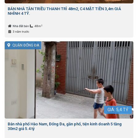
BÁN NHÀ TÂN TRIỀU THANH TRÌ 48m2, C4 MẶT TIỀN 3,4m GIÁ
NHỈNH 4 TỶ.
2
Nhà đất bán
48m
3 năm trước
QUẬN ĐỐNG ĐA
GIÁ:
5,4
TỶ
Bán nhà phố Hào Nam, Đống Đa, gần phố, tiện kinh doanh 5 tầng
30m2 giá 5.4 tỷ