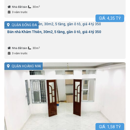
2
Nhà đất bán
30m
3 năm trước
GIÁ:
4,35
TỶ
QUẬN ĐỐNG ĐA
Bán nhà Khâm Thiên, 30m2, 5 tầng, gần ô tô, giá 4 tỷ 350
2
Nhà đất bán
30m
3 năm trước
QUẬN HOÀNG MAI
GIÁ:
1,58
TỶ