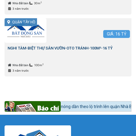
2
Nhà đất bán
30m
3 năm trước
QUẬN TÂY HỒ
GIÁ:
16
TỶ
NGHI TÀM-BIỆT THỰ SÂN VƯỜN-OTO TRÁNH-100M²-16 TỶ
2
Nhà đất bán
100m
3 năm trước
ất động sản khu Nam nóng dần theo lộ trình lên quận Nhà Bè.