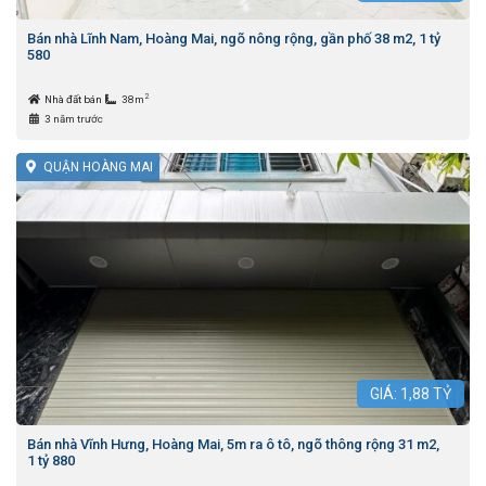
Bán nhà Lĩnh Nam, Hoàng Mai, ngõ nông rộng, gần phố 38 m2, 1 tỷ
580
2
Nhà đất bán
38m
3 năm trước
QUẬN HOÀNG MAI
GIÁ:
1,88
TỶ
Bán nhà Vĩnh Hưng, Hoàng Mai, 5m ra ô tô, ngõ thông rộng 31 m2,
1 tỷ 880