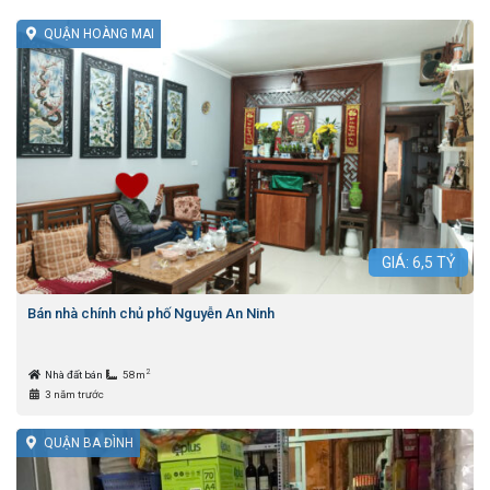
QUẬN HOÀNG MAI
GIÁ:
6,5
TỶ
Bán nhà chính chủ phố Nguyễn An Ninh
2
Nhà đất bán
58m
3 năm trước
QUẬN BA ĐÌNH