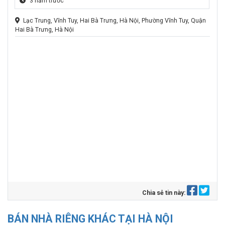
3 năm trước
Lạc Trung, Vĩnh Tuy, Hai Bà Trưng, Hà Nội, Phường Vĩnh Tuy, Quận
Hai Bà Trưng, Hà Nội
Bán nhà phố Lạc Trung, Hai Bà Trưng, ngõ thông ra Trần Khát
Chân, Lạc Trung, đê Trần Khát Chân, Nguyễn Khoái, giao thông
cực tiện lợi, ngõ trước nhà rộng thoáng, kinh doanh tốt, cách ô tô
3 bước chân, khu nhà phân lô cán bộ, đầy đủ tiện ích, an sinh
cực đỉnh. Nhà 5 tầng xây mới tinh, sẵn vali vào ở ngay, thiết kế
phong cách hiện đại: – Tầng 1: Khách + Bếp + WC – Tầng 2:
Phòng đa năng – Tầng 3,4: Mỗi tầng 1 phòng ngủ rộng, WC khép
kín – Tầng 5: Phòng ngủ + Phòng thờ + Sân phơi Tổng 3 ngủ, phù
hợp gia đình vợ chồng 2 con hoặc ở với ông bà. Khu vực yên
tĩnh, an ninh, an toàn tuyệt đối, gần chợ, gần trường học, 5 phút
lên phố, an sinh đỉnh, tiện ích không thiếu thứ gì. Sổ đỏ đẹp, cất
két sẵn sàng giao dịch ngay. 📞Liên hệ xem nhà ngay: – Em
Quân: 0378365361 – 0911553249
Chia sẻ tin này:
BÁN NHÀ RIÊNG KHÁC TẠI HÀ NỘI