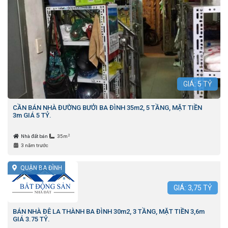
GIÁ:
5
TỶ
CẦN BÁN NHÀ ĐƯỜNG BƯỞI BA ĐÌNH 35m2, 5 TẦNG, MẶT TIỀN
3m GIÁ 5 TỶ.
2
Nhà đất bán
35m
3 năm trước
QUẬN BA ĐÌNH
GIÁ:
3,75
TỶ
BÁN NHÀ ĐÊ LA THÀNH BA ĐÌNH 30m2, 3 TẦNG, MẶT TIỀN 3,6m
GIÁ 3.75 TỶ.