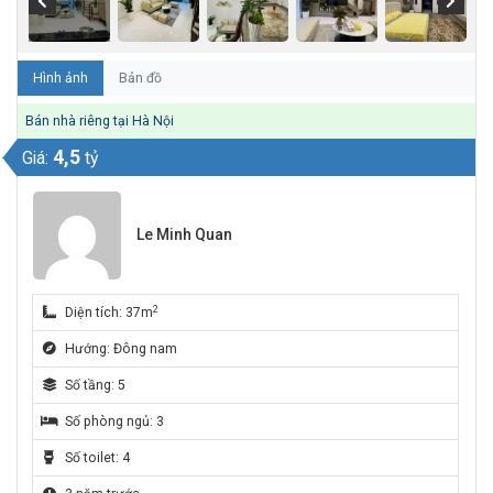
Hình ảnh
Bản đồ
Bán nhà riêng tại Hà Nội
4,5
Giá:
tỷ
Le Minh Quan
2
Diện tích: 37m
Hướng: Đông nam
Số tầng: 5
Số phòng ngủ: 3
Số toilet: 4