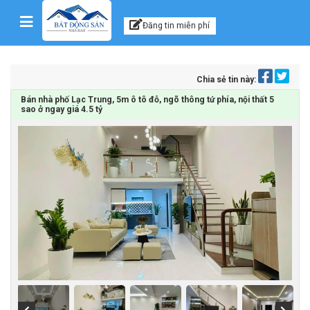
Kênh thông tin, tư vấn
Skip to content
Đăng tin miễn phí
Chia sẻ tin này:
Bán nhà phố Lạc Trung, 5m ô tô đỗ, ngõ thông tứ phía, nội thất 5
sao ở ngay giá 4.5 tỷ