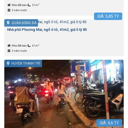
2
Nhà đất bán
31m
3 năm trước
GIÁ:
5,85
TỶ
QUẬN ĐỐNG ĐA
Nhà phố Phương Mai, ngõ ô tô, 41m2, giá 5 tỷ 85
2
Nhà đất bán
41m
3 năm trước
HUYỆN THANH TRÌ
GIÁ:
4,6
TỶ