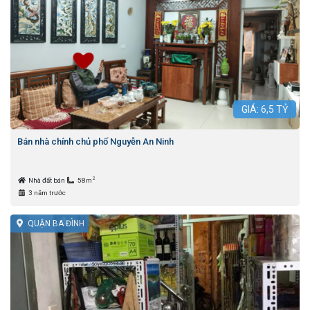
GIÁ:
6,5
TỶ
Bán nhà chính chủ phố Nguyễn An Ninh
2
Nhà đất bán
58m
3 năm trước
QUẬN BA ĐÌNH