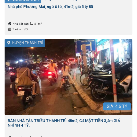
Nhà phố Phương Mai, ngõ ô tô, 41m2, giá 5 tỷ 85
2
Nhà đất bán
41m
3 năm trước
HUYỆN THANH TRÌ
GIÁ:
4,6
TỶ
BÁN NHÀ TÂN TRIỀU THANH TRÌ 48m2, C4 MẶT TIỀN 3,4m GIÁ
NHỈNH 4 TỶ.