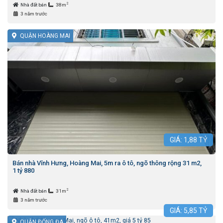
2
Nhà đất bán
38m
3 năm trước
QUẬN HOÀNG MAI
GIÁ:
1,88
TỶ
Bán nhà Vĩnh Hưng, Hoàng Mai, 5m ra ô tô, ngõ thông rộng 31 m2,
1 tỷ 880
2
Nhà đất bán
31m
3 năm trước
GIÁ:
5,85
TỶ
QUẬN ĐỐNG ĐA