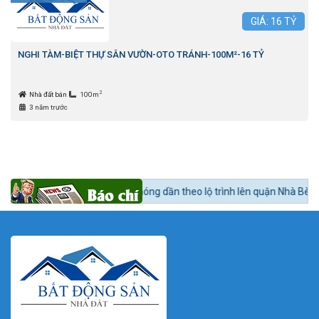
GIÁ:
16
TỶ
NGHI TÀM-BIỆT THỰ SÂN VƯỜN-OTO TRÁNH-100M²-16 TỶ
2
Nhà đất bán
100m
3 năm trước
động sản khu Nam nóng dần theo lộ trình lên quận Nhà Bè.