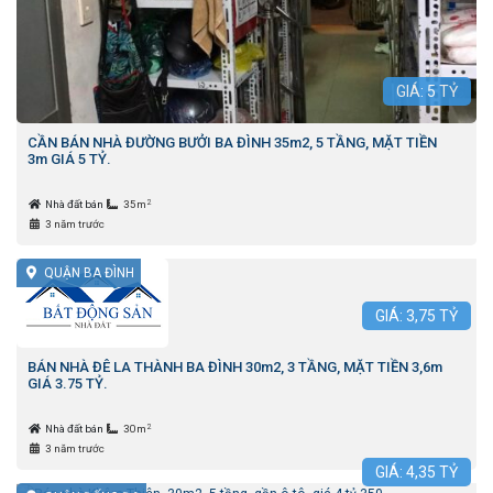
GIÁ:
5
TỶ
CẦN BÁN NHÀ ĐƯỜNG BƯỞI BA ĐÌNH 35m2, 5 TẦNG, MẶT TIỀN
3m GIÁ 5 TỶ.
2
Nhà đất bán
35m
3 năm trước
QUẬN BA ĐÌNH
GIÁ:
3,75
TỶ
BÁN NHÀ ĐÊ LA THÀNH BA ĐÌNH 30m2, 3 TẦNG, MẶT TIỀN 3,6m
GIÁ 3.75 TỶ.
2
Nhà đất bán
30m
3 năm trước
GIÁ:
4,35
TỶ