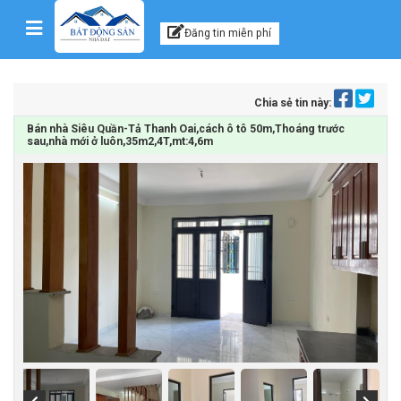
Kênh thông tin, tư vấn
Skip to content
Đăng tin miễn phí
Chia sẻ tin này:
Bán nhà Siêu Quần-Tả Thanh Oai,cách ô tô 50m,Thoáng trước
sau,nhà mới ở luôn,35m2,4T,mt:4,6m