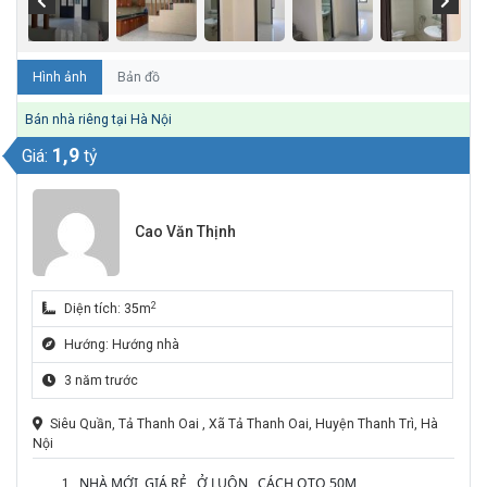
Hình ảnh
Bản đồ
Bán nhà riêng tại Hà Nội
1,9
Giá:
tỷ
Cao Văn Thịnh
2
Diện tích: 35m
Hướng: Hướng nhà
3 năm trước
Siêu Quần, Tả Thanh Oai , Xã Tả Thanh Oai, Huyện Thanh Trì, Hà
Nội
NHÀ MỚI, GIÁ RẺ , Ở LUÔN , CÁCH OTO 50M