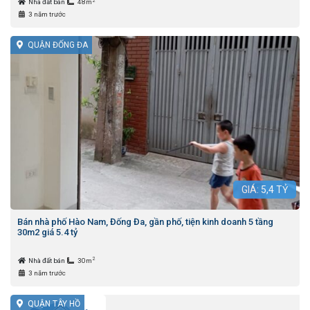
2
Nhà đất bán
48m
3 năm trước
QUẬN ĐỐNG ĐA
GIÁ:
5,4
TỶ
Bán nhà phố Hào Nam, Đống Đa, gần phố, tiện kinh doanh 5 tầng
30m2 giá 5.4 tỷ
2
Nhà đất bán
30m
3 năm trước
QUẬN TÂY HỒ