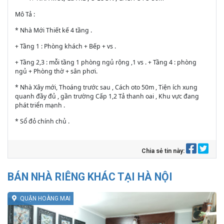
Mô Tả :
* Nhà Mới Thiết kế 4 tầng .
+ Tầng 1 : Phòng khách + Bếp + vs .
+ Tầng 2,3 : mỗi tầng 1 phòng ngủ rộng ,1 vs . + Tầng 4 : phòng
ngủ + Phòng thờ + sân phơi.
* Nhà Xây mới, Thoáng trước sau , Cách oto 50m , Tiện ích xung
quanh đầy đủ , gần trường Cấp 1,2 Tả thanh oai , Khu vực đang
phát triển mạnh .
* Sổ đỏ chính chủ .
Chia sẻ tin này:
BÁN NHÀ RIÊNG KHÁC TẠI HÀ NỘI
QUẬN HOÀNG MAI