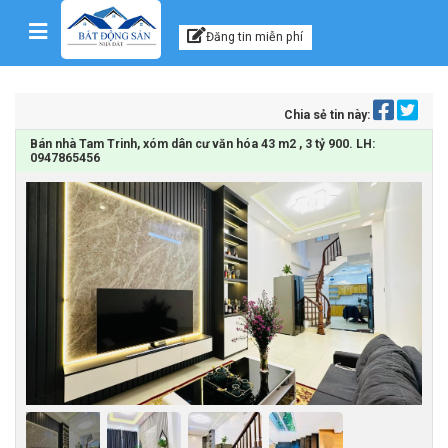
Kênh thông tin, tư vấn
Skip to content
Đăng tin miễn phí
Chia sẻ tin này:
Bán nhà Tam Trinh, xóm dân cư văn hóa 43 m2 , 3 tỷ 900. LH:
0947865456