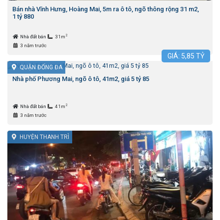
Bán nhà Vĩnh Hưng, Hoàng Mai, 5m ra ô tô, ngõ thông rộng 31 m2,
1 tỷ 880
2
Nhà đất bán
31m
3 năm trước
GIÁ:
5,85
TỶ
QUẬN ĐỐNG ĐA
Nhà phố Phương Mai, ngõ ô tô, 41m2, giá 5 tỷ 85
2
Nhà đất bán
41m
3 năm trước
HUYỆN THANH TRÌ