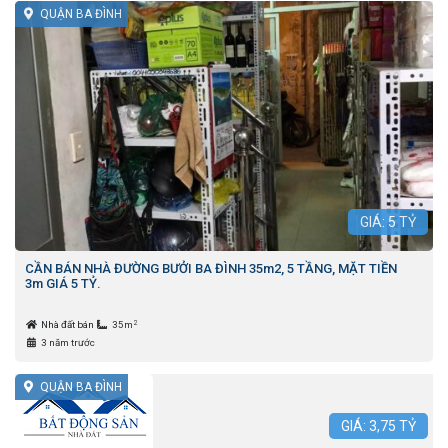
QUẬN BA ĐÌNH
GIÁ:
5
TỶ
CẦN BÁN NHÀ ĐƯỜNG BƯỞI BA ĐÌNH 35m2, 5 TẦNG, MẶT TIỀN
3m GIÁ 5 TỶ.
2
Nhà đất bán
35m
3 năm trước
QUẬN BA ĐÌNH
GIÁ:
3,75
TỶ