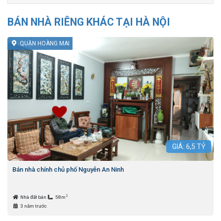
BÁN NHÀ RIÊNG KHÁC TẠI HÀ NỘI
QUẬN HOÀNG MAI
GIÁ:
6,5
TỶ
Bán nhà chính chủ phố Nguyễn An Ninh
2
Nhà đất bán
58m
3 năm trước