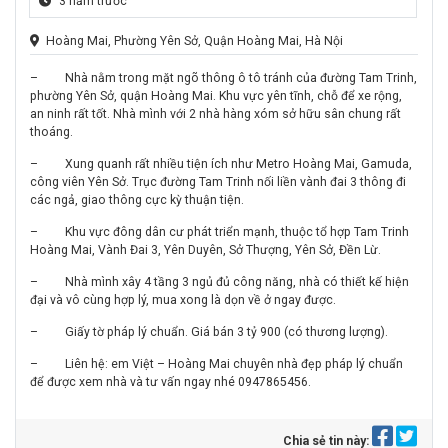
3 năm trước
Hoàng Mai, Phường Yên Sở, Quận Hoàng Mai, Hà Nội
–
Nhà nằm trong mặt ngõ thông ô tô tránh của đường Tam Trinh,
phường Yên Sở, quận Hoàng Mai. Khu vực yên tĩnh, chỗ để xe rộng,
an ninh rất tốt. Nhà mình với 2 nhà hàng xóm sở hữu sân chung rất
thoáng.
–
Xung quanh rất nhiều tiện ích như Metro Hoàng Mai, Gamuda,
công viên Yên Sở. Trục đường Tam Trinh nối liền vành đai 3 thông đi
các ngả, giao thông cực kỳ thuận tiện.
–
Khu vực đông dân cư phát triển mạnh, thuộc tổ hợp Tam Trinh
Hoàng Mai, Vành Đai 3, Yên Duyên, Sở Thượng, Yên Sở, Đền Lừ.
–
Nhà mình xây 4 tầng 3 ngủ đủ công năng, nhà có thiết kế hiện
đại và vô cùng hợp lý, mua xong là dọn về ở ngay được.
–
Giấy tờ pháp lý chuẩn. Giá bán 3 tỷ 900 (có thương lượng).
–
Liên hệ: em Việt – Hoàng Mai chuyên nhà đẹp pháp lý chuẩn
để được xem nhà và tư vấn ngay nhé 0947865456.
Chia sẻ tin này: