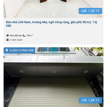
GIÁ:
1,58
TỶ
Bán nhà Lĩnh Nam, Hoàng Mai, ngõ nông rộng, gần phố 38 m2, 1 tỷ
580
2
Nhà đất bán
38m
3 năm trước
QUẬN HOÀNG MAI
GIÁ:
1,88
TỶ