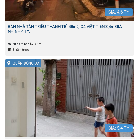
GIÁ:
4,6
TỶ
BÁN NHÀ TÂN TRIỀU THANH TRÌ 48m2, C4 MẶT TIỀN 3,4m GIÁ
NHỈNH 4 TỶ.
2
Nhà đất bán
48m
3 năm trước
QUẬN ĐỐNG ĐA
GIÁ:
5,4
TỶ