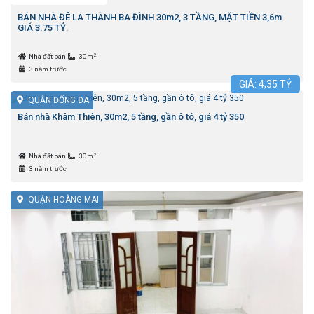
BÁN NHÀ ĐÊ LA THÀNH BA ĐÌNH 30m2, 3 TẦNG, MẶT TIỀN 3,6m
GIÁ 3.75 TỶ.
2
Nhà đất bán
30m
3 năm trước
GIÁ:
4,35
TỶ
QUẬN ĐỐNG ĐA
Bán nhà Khâm Thiên, 30m2, 5 tầng, gần ô tô, giá 4 tỷ 350
2
Nhà đất bán
30m
3 năm trước
QUẬN HOÀNG MAI