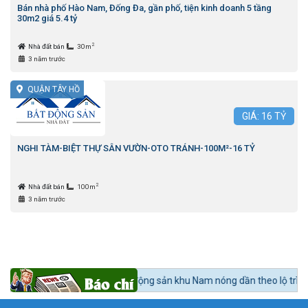
Bán nhà phố Hào Nam, Đống Đa, gần phố, tiện kinh doanh 5 tầng
30m2 giá 5.4 tỷ
2
Nhà đất bán
30m
3 năm trước
QUẬN TÂY HỒ
GIÁ:
16
TỶ
NGHI TÀM-BIỆT THỰ SÂN VƯỜN-OTO TRÁNH-100M²-16 TỶ
2
Nhà đất bán
100m
3 năm trước
 tức 24h BĐS:
Bất động sản khu Nam nóng dần theo lộ trình lên quận Nh