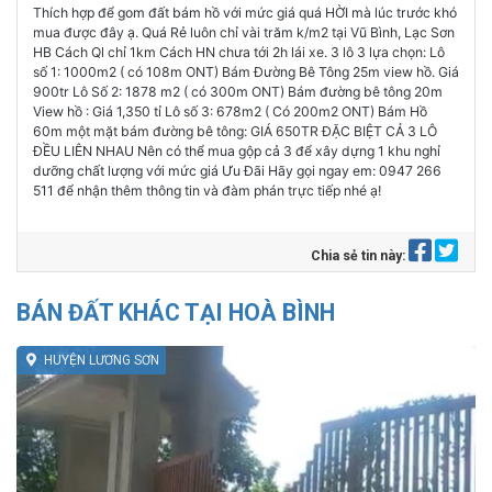
Thích hợp để gom đất bám hồ với mức giá quá HỜI mà lúc trước khó
mua được đây ạ. Quá Rẻ luôn chỉ vài trăm k/m2 tại Vũ Bình, Lạc Sơn
HB Cách Ql chỉ 1km Cách HN chưa tới 2h lái xe. 3 lô 3 lựa chọn: Lô
số 1: 1000m2 ( có 108m ONT) Bám Đường Bê Tông 25m view hồ. Giá
900tr Lô Số 2: 1878 m2 ( có 300m ONT) Bám đường bê tông 20m
View hồ : Giá 1,350 tỉ Lô số 3: 678m2 ( Có 200m2 ONT) Bám Hồ
60m một mặt bám đường bê tông: GIÁ 650TR ĐẶC BIỆT CẢ 3 LÔ
ĐỀU LIÊN NHAU Nên có thể mua gộp cả 3 để xây dựng 1 khu nghỉ
dưỡng chất lượng với mức giá Ưu Đãi Hãy gọi ngay em: 0947 266
511 để nhận thêm thông tin và đàm phán trực tiếp nhé ạ!
Chia sẻ tin này:
BÁN ĐẤT KHÁC TẠI HOÀ BÌNH
HUYỆN LƯƠNG SƠN