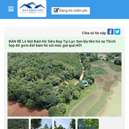
Kênh thông tin, tư vấn
Skip to content
Đăng tin miễn phí
Chia sẻ tin này:
BÁN RẺ Lô Đất Bám Hồ Siêu Đẹp Tại Lạc Sơn lấy tiền trả nợ Thích
hợp để gom đất bám hồ với mức giá quá HỜI