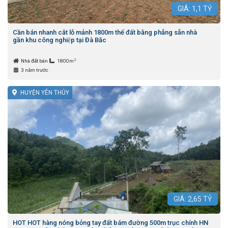
GIÁ:
1,1
TỶ
Cần bán nhanh cắt lỗ mảnh 1800m thế đất bằng phẳng sẵn nhà
gần khu công nghiệp tại Đà Bắc
2
Nhà đất bán
1800m
3 năm trước
HUYỆN YÊN THỦY
GIÁ:
2,65
TỶ
HOT HOT hàng nóng bỏng tay đất bám đường 500m trục chính HN