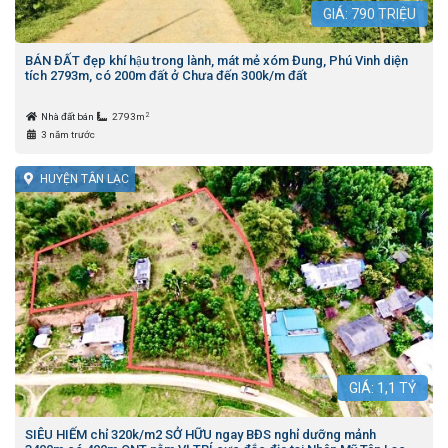
GIÁ:
790
TRIỆU
BÁN ĐẤT đẹp khí hậu trong lành, mát mẻ xóm Đung, Phú Vinh diện
tích 2793m, có 200m đất ở Chưa đến 300k/m đất
2
Nhà đất bán
2793m
3 năm trước
HUYỆN TÂN LẠC
GIÁ:
1,1
TỶ
SIÊU HIẾM chỉ 320k/m2 SỞ HỮU ngay BĐS nghỉ dưỡng mảnh