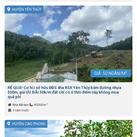
HUYỆN YÊN THỦY
2
GIÁ:
50
NGÀN/M
RẺ QUÁ! Cơ hội sở hữu BĐS 4ha RSX Yên Thủy bám đường nhựa
500m, giá ƯU ĐÃI 50k/m đất chỉ có ở thời điểm này không mua
quá phí
2
Nhà đất bán
40000m
3 năm trước
HUYỆN CAO PHONG