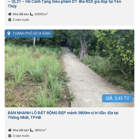
– QL21 – Hồ Cánh Tạng Siêu phẩm DT 4ha RSX giá đẹp tại Yên
Thủy
2
Nhà đất bán
40000m
3 năm trước
THÀNH PHỐ HÒA BÌNH
GIÁ:
3,45
TỶ
BÁN NHANH LÔ ĐẤT RỘNG ĐẸP mảnh 3800m vị trí đắc địa tại
Thống Nhất, TPHB
2
Nhà đất bán
3800m
3 năm trước