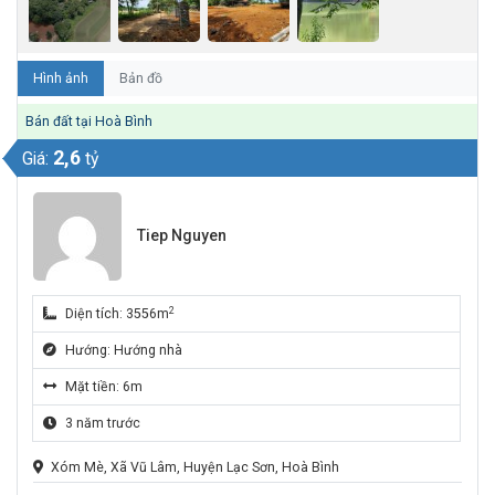
Hình ảnh
Bản đồ
Bán đất tại Hoà Bình
2,6
Giá:
tỷ
Tiep Nguyen
2
Diện tích: 3556m
Hướng: Hướng nhà
Mặt tiền: 6m
3 năm trước
Xóm Mè, Xã Vũ Lâm, Huyện Lạc Sơn, Hoà Bình