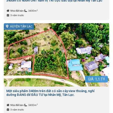
3400m có 400m ONT nằm VỊ TRÍ cực đắc địa tại Nhân Mỹ Tân Lạc
2
Nhà đất bán
3400m
3 năm trước
HUYỆN TÂN LẠC
GIÁ:
1,1
TỶ
Một siêu phẩm 3400m trên đất có sẵn cây view thoáng, nghỉ
dưỡng ĐÁNG để ĐẦU TƯ tại Nhân Mỹ, Tân Lạc.
2
Nhà đất bán
3400m
3 năm trước