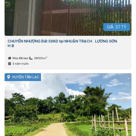
GIÁ:
37
TỶ
CHUYỂN NHƯỢNG Đất SXKD tại NHUẬN TRẠCH . LƯƠNG SƠN.
H.B
2
Nhà đất bán
28000m
3 năm trước
HUYỆN TÂN LẠC