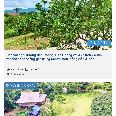
GIÁ:
1,9
TỶ
Bán đất nghỉ dưỡng Bắc Phong, Cao Phong với diện tích 7450m
thế đất cao thoáng gần trung tâm thị trấn, công viên di sản
2
Nhà đất bán
7450m
3 năm trước
HUYỆN MAI CHÂU