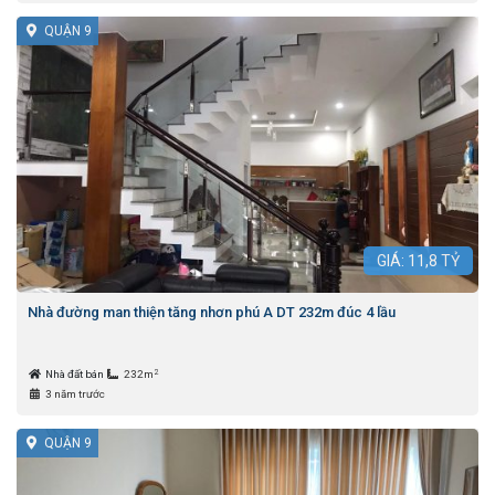
QUẬN 9
GIÁ:
11,8
TỶ
Nhà đường man thiện tăng nhơn phú A DT 232m đúc 4 lầu
2
Nhà đất bán
232m
3 năm trước
QUẬN 9