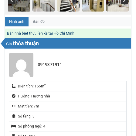
Hình ảnh
Bản đồ
Bán nhà biệt thự, liền kề tại Hồ Chí Minh
thỏa thuận
Giá
0919371911
2
Diện tích: 155m
Hướng: Hướng nhà
Mặt tiền: 7m
Số tầng: 3
Số phòng ngủ: 4