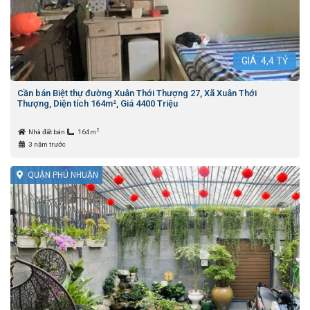
GIÁ:
4,4
TỶ
Cần bán Biệt thự đường Xuân Thới Thượng 27, Xã Xuân Thới
Thượng, Diện tích 164m², Giá 4400 Triệu
2
Nhà đất bán
164m
3 năm trước
QUẬN PHÚ NHUẬN