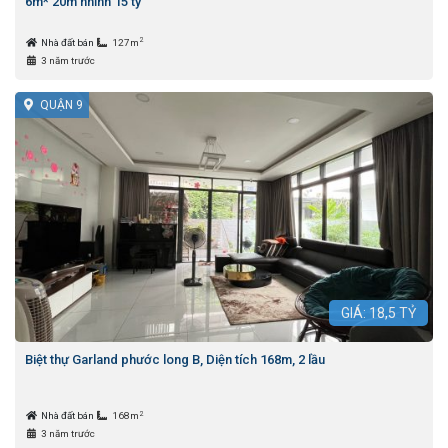
6m* 20m nhỉnh 15 tỷ
2
Nhà đất bán
127m
3 năm trước
QUẬN 9
GIÁ:
18,5
TỶ
Biệt thự Garland phước long B, Diện tích 168m, 2 lầu
2
Nhà đất bán
168m
3 năm trước