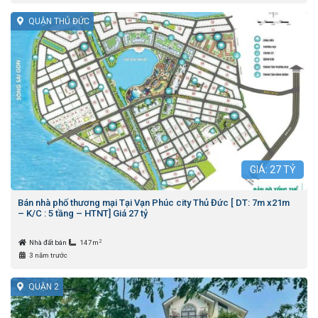
QUẬN THỦ ĐỨC
GIÁ:
27
TỶ
Bán nhà phố thương mại Tại Vạn Phúc city Thủ Đức [ DT: 7m x21m
– K/C : 5 tầng – HTNT] Giá 27 tỷ
2
Nhà đất bán
147m
3 năm trước
QUẬN 2