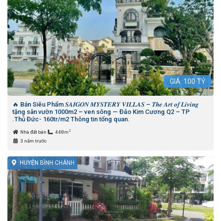
GIÁ:
100
TỶ
🔥 Bán Siêu Phẩm 𝑺𝑨𝑰𝑮𝑶𝑵 𝑴𝒀𝑺𝑻𝑬𝑹𝒀 𝑽𝑰𝑳𝑳𝑨𝑺 – 𝑻𝒉𝒆 𝑨𝒓𝒕 𝒐𝒇 𝑳𝒊𝒗𝒊𝒏𝒈
tặng sân vườn 1000m2 – ven sông — Đảo Kim Cương Q2 – TP
.Thủ Đức- 160tr/m2 Thông tin tổng quan.
2
Nhà đất bán
448m
3 năm trước
HUYỆN BÌNH CHÁNH