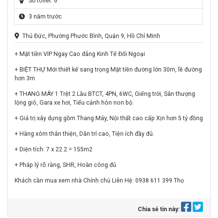
Số toilet: 6
3 năm trước
Thủ Đức, Phường Phước Bình, Quận 9, Hồ Chí Minh
+ Mặt tiền VIP Ngay Cao đẳng Kinh Tế Đối Ngoại
+ BIỆT THỰ Mới thiết kế sang trọng Mặt tiền đường lớn 30m, lề đường
hơn 3m
+ THANG MÁY 1 Trệt 2 Lầu BTCT, 4PN, 6WC, Giếng trời, Sân thượng
lộng gió, Gara xe hơi, Tiểu cảnh hòn non bộ.
+ Giá trị xây dựng gồm Thang Máy, Nội thất cao cấp Xịn hơn 5 tỷ đồng
+ Hàng xóm thân thiện, Dân trí cao, Tiện ích đầy đủ.
+ Diện tích: 7 x 22.2 = 155m2
+ Pháp lý rõ ràng, SHR, Hoàn công đủ
Khách cần mua xem nhà Chính chủ Liên Hệ: 0938 611 399 Thọ
Chia sẻ tin này: