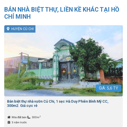
BÁN NHÀ BIỆT THỰ, LIỀN KỀ KHÁC TẠI HỒ
CHÍ MINH
HUYỆN CỦ CHI
GIÁ:
5,6
TỶ
Bán biệt thự nhà vườn Củ Chi, 1 sẹc Hà Duy Phiên Bình Mỹ CC,
300m2. Giá cực rẻ
2
Nhà đất bán
300m
3 năm trước