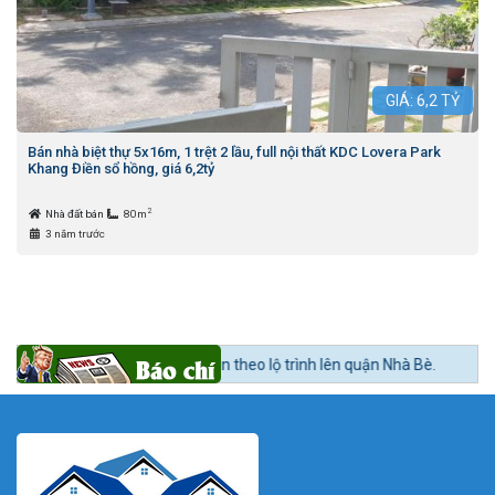
GIÁ:
6,2
TỶ
Bán nhà biệt thự 5x16m, 1 trệt 2 lầu, full nội thất KDC Lovera Park
Khang Điền sổ hồng, giá 6,2tỷ
2
Nhà đất bán
80m
3 năm trước
 Nam nóng dần theo lộ trình lên quận Nhà Bè.