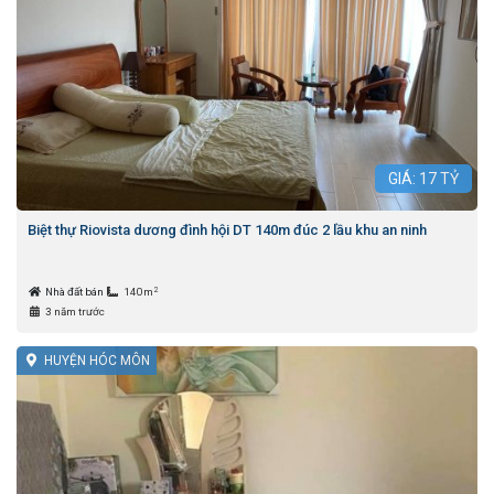
GIÁ:
17
TỶ
Biệt thự Riovista dương đình hội DT 140m đúc 2 lầu khu an ninh
2
Nhà đất bán
140m
3 năm trước
HUYỆN HÓC MÔN