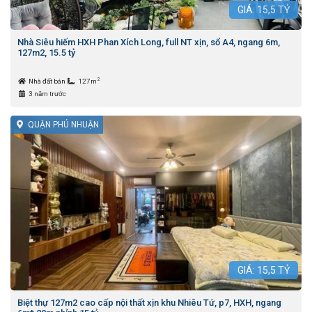
GIÁ:
15,5
TỶ
Nhà Siêu hiếm HXH Phan Xích Long, full NT xịn, sổ A4, ngang 6m,
127m2, 15.5 tỷ
2
Nhà đất bán
127m
3 năm trước
QUẬN PHÚ NHUẬN
GIÁ:
15,5
TỶ
Biệt thự 127m2 cao cấp nội thất xịn khu Nhiêu Tứ, p7, HXH, ngang