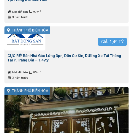
2
Nhà đất bán
97m
3 năm trước
THÀNH PHỐ BIÊN HÒA
GIÁ:
1,49
TỶ
CỰC RẺ! Bán Nhà Gác Lửng 3pn, Dân Cư Kín, ĐƯờng Xe Tải Thông
Tại P.Trảng Dài – 1,49ty
2
Nhà đất bán
85m
3 năm trước
THÀNH PHỐ BIÊN HÒA