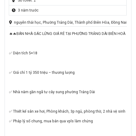
Số toilet: 2
3 năm trước
nguyễn thái học, Phường Trảng Dài, Thành phố Biên Hòa, Đồng Nai
🔥🔥BÁN NHÀ GÁC LỬNG GIÁ RẺ TẠI PHƯỜNG TRẢNG DÀI BIÊN HOÀ
✅ Diện tích 5×18
✅ Giá chỉ 1 tỷ 350 triệu – thương lượng
✅ Nhà nằm gần ngã tư cây sung phường Trảng Dài
✅ Thiết kế sân xe hơi, Phòng khách, 3p ngủ, phòng thờ, 2 nhà vệ sinh
✅ Pháp lý sổ chung, mua bán qua vpls làm chứng