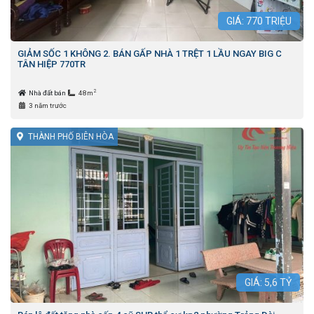
GIÁ:
770
TRIỆU
GIẢM SỐC 1 KHÔNG 2. BÁN GẤP NHÀ 1 TRỆT 1 LẦU NGAY BIG C
TÂN HIỆP 770TR
2
Nhà đất bán
48m
3 năm trước
THÀNH PHỐ BIÊN HÒA
GIÁ:
5,6
TỶ