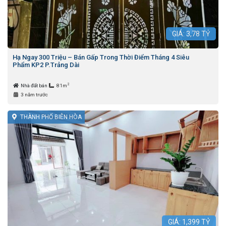
GIÁ:
3,78
TỶ
Hạ Ngay 300 Triệu – Bán Gấp Trong Thời Điểm Tháng 4 Siêu
Phẩm KP2 P.Trảng Dài
2
Nhà đất bán
81m
3 năm trước
THÀNH PHỐ BIÊN HÒA
GIÁ:
1,399
TỶ