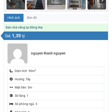
Hình ảnh
Bản đồ
Bán nhà riêng tại Đồng Nai
1,35
Giá:
tỷ
nguyen thanh nguyen
2
Diện tích: 90m
Hướng: Tây
Mặt tiền: 5m
Số tầng: 1
Số phòng ngủ: 3