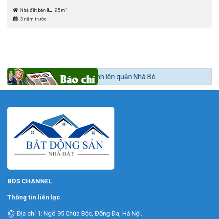
2
Nhà đất bán
95m
3 năm trước
dần theo lộ trình lên quận Nhà Bè.
BĐS CHANNEL
Thông tin liên lạc
Địa chỉ 1: Ngõ 95 Chùa Bộc, Đống Đa, Hà Nội.