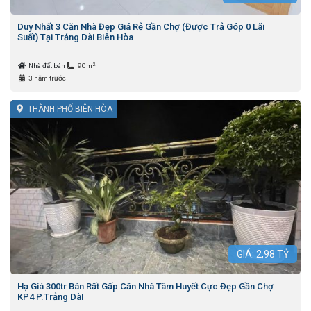
Duy Nhất 3 Căn Nhà Đẹp Giá Rẻ Gần Chợ (Được Trả Góp 0 Lãi
Suất) Tại Trảng Dài Biên Hòa
2
Nhà đất bán
90m
3 năm trước
THÀNH PHỐ BIÊN HÒA
GIÁ:
2,98
TỶ
Hạ Giá 300tr Bán Rất Gấp Căn Nhà Tâm Huyết Cực Đẹp Gần Chợ
KP4 P.Trảng DàI