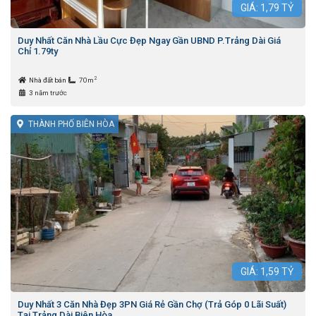
GIÁ:
1,79
TỶ
Duy Nhất Căn Nhà Lầu Cực Đẹp Ngay Gần UBND P.Trảng Dài Giá
Chỉ 1.79ty
2
Nhà đất bán
70m
3 năm trước
THÀNH PHỐ BIÊN HÒA
GIÁ:
1,59
TỶ
Duy Nhất 3 Căn Nhà Đẹp 3PN Giá Rẻ Gần Chợ (Trả Góp 0 Lãi Suất)
Tại Trảng Dài Biên Hòa