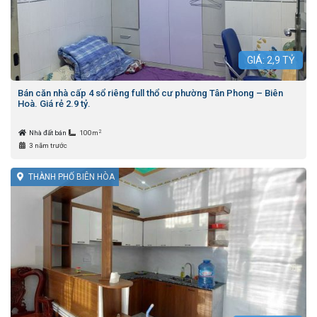
GIÁ:
2,9
TỶ
Bán căn nhà cấp 4 sổ riêng full thổ cư phường Tân Phong – Biên
Hoà. Giá rẻ 2.9 tỷ.
2
Nhà đất bán
100m
3 năm trước
THÀNH PHỐ BIÊN HÒA