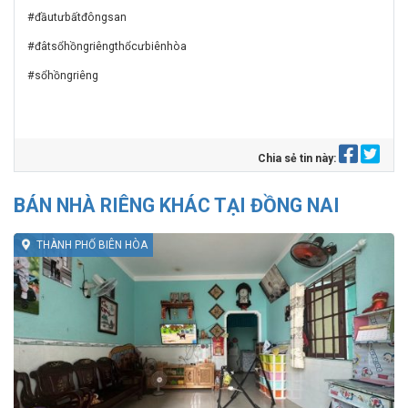
#đầutưbấtđôngsan
#đâtsổhồngriêngthổcưbiênhòa
#sổhồngriêng
Chia sẻ tin này:
BÁN NHÀ RIÊNG KHÁC TẠI ĐỒNG NAI
THÀNH PHỐ BIÊN HÒA