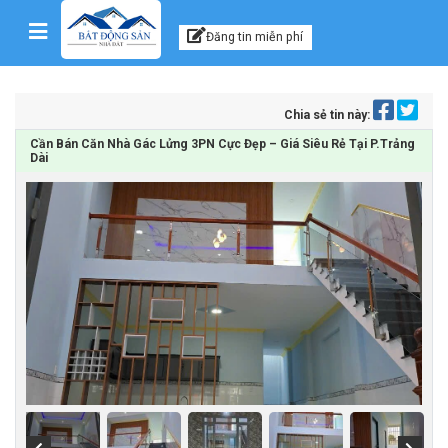
Kênh thông tin, tư vấn
Skip to content
Đăng tin miễn phí
Chia sẻ tin này:
Cần Bán Căn Nhà Gác Lửng 3PN Cực Đẹp – Giá Siêu Rẻ Tại P.Trảng
Dài