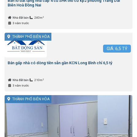
Bán lô đất tặng nhà cấp 4 cũ SHR thổ cư kp2 phường Trảng Dài
Biên Hoà Đồng Nai
2
Nhà đất bán
240m
3 năm trước
THÀNH PHỐ BIÊN HÒA
GIÁ:
6,5
TỶ
Bán gấp nhà có dòng tiền sẵn gần KCN Long Bình chỉ 6,5 tỷ
2
Nhà đất bán
210m
3 năm trước
THÀNH PHỐ BIÊN HÒA