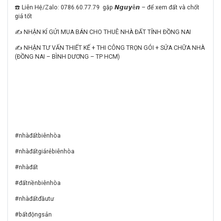
☎️ Liên Hệ/Zalo: 0786.60.77.79 gặp 𝙉𝙜𝙪𝙮ê𝙣 – để xem đất và chốt
giá tốt
✍️ NHẬN KÍ GỬI MUA BÁN CHO THUÊ NHÀ ĐẤT TỈNH ĐỒNG NAI
✍️ NHẬN TƯ VẤN THIẾT KẾ + THI CÔNG TRỌN GÓI + SỬA CHỮA NHÀ
(ĐỒNG NAI – BÌNH DƯƠNG – TP HCM)
#nhàđấtbiênhòa
#nhàđấtgiárẻbiênhòa
#nhàđất
#đấtnềnbiênhòa
#nhàđấtđầutư
#bấtđộngsản