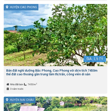
HUYỆN CAO PHONG
GIÁ:
1,9
TỶ
Bán đất nghỉ dưỡng Bắc Phong, Cao Phong với diện tích 7450m
thế đất cao thoáng gần trung tâm thị trấn, công viên di sản
2
Nhà đất bán
7450m
3 năm trước
HUYỆN MAI CHÂU