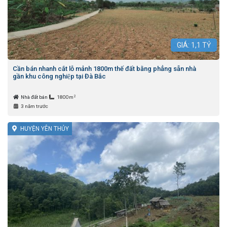
GIÁ:
1,1
TỶ
Cần bán nhanh cắt lỗ mảnh 1800m thế đất bằng phẳng sẵn nhà
gần khu công nghiệp tại Đà Bắc
2
Nhà đất bán
1800m
3 năm trước
HUYỆN YÊN THỦY