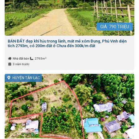
GIÁ:
790
TRIỆU
BÁN ĐẤT đẹp khí hậu trong lành, mát mẻ xóm Đung, Phú Vinh diện
tích 2793m, có 200m đất ở Chưa đến 300k/m đất
2
Nhà đất bán
2793m
3 năm trước
HUYỆN TÂN LẠC