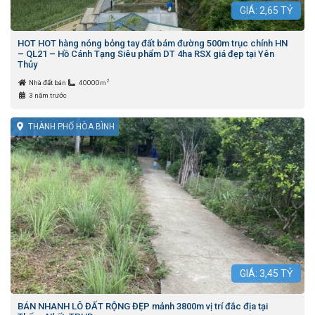
GIÁ:
2,65
TỶ
HOT HOT hàng nóng bỏng tay đất bám đường 500m trục chính HN
– QL21 – Hồ Cánh Tạng Siêu phẩm DT 4ha RSX giá đẹp tại Yên
Thủy
2
Nhà đất bán
40000m
3 năm trước
THÀNH PHỐ HÒA BÌNH
GIÁ:
3,45
TỶ
BÁN NHANH LÔ ĐẤT RỘNG ĐẸP mảnh 3800m vị trí đắc địa tại