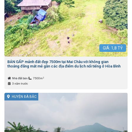
GIÁ:
1,8
TỶ
BÁN GẤP mảnh đất đẹp 7500m tại Mai Châu với không gian
thoáng đãng mát mẻ gần các địa điểm du lịch nổi tiếng ở Hòa Bình
2
Nhà đất bán
7500m
3 năm trước
HUYỆN ĐÀ BẮC