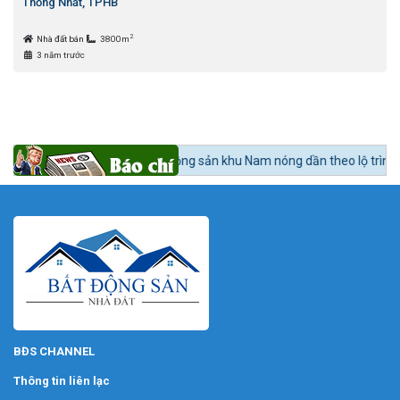
Thống Nhất, TPHB
2
Nhà đất bán
3800m
3 năm trước
ức 24h BĐS:
Bất động sản khu Nam nóng dần theo lộ trình lên quận Nhà 
BĐS CHANNEL
Thông tin liên lạc