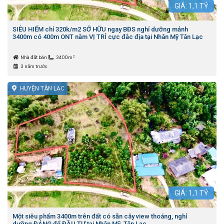
GIÁ:
1,1
TỶ
SIÊU HIẾM chỉ 320k/m2 SỞ HỮU ngay BĐS nghỉ dưỡng mảnh
3400m có 400m ONT nằm VỊ TRÍ cực đắc địa tại Nhân Mỹ Tân Lạc
2
Nhà đất bán
3400m
3 năm trước
HUYỆN TÂN LẠC
GIÁ:
1,1
TỶ
Một siêu phẩm 3400m trên đất có sẵn cây view thoáng, nghỉ
dưỡng ĐÁNG để ĐẦU TƯ tại Nhân Mỹ, Tân Lạc.