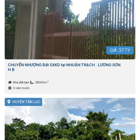
GIÁ:
37
TỶ
CHUYỂN NHƯỢNG Đất SXKD tại NHUẬN TRẠCH . LƯƠNG SƠN.
H.B
2
Nhà đất bán
28000m
3 năm trước
HUYỆN TÂN LẠC