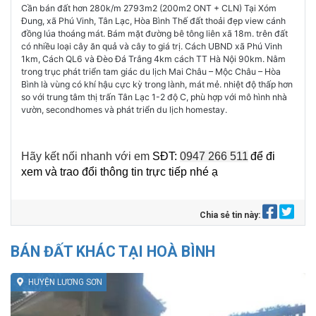
Cần bán đất hơn 280k/m 2793m2 (200m2 ONT + CLN) Tại Xóm
Đung, xã Phú Vinh, Tân Lạc, Hòa Bình Thế đất thoải đẹp view cánh
đồng lúa thoáng mát. Bám mặt đường bê tông liên xã 18m. trên đất
có nhiều loại cây ăn quả và cây to giá trị. Cách UBND xã Phú Vinh
1km, Cách QL6 và Đèo Đá Trắng 4km cách TT Hà Nội 90km. Nằm
trong trục phát triển tam giác du lịch Mai Châu – Mộc Châu – Hòa
Bình là vùng có khí hậu cực kỳ trong lành, mát mẻ. nhiệt độ thấp hơn
so với trung tâm thị trấn Tân Lạc 1-2 độ C, phù hợp với mô hình nhà
vườn, secondhomes và phát triển du lịch homestay.
Hãy kết nối nhanh với em
SĐT:
0947 266 511
để đi
xem và trao đổi thông tin trực tiếp nhé ạ
Chia sẻ tin này:
BÁN ĐẤT KHÁC TẠI HOÀ BÌNH
HUYỆN LƯƠNG SƠN