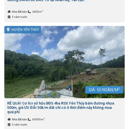
2
Nhà đất bán
3400m
3 năm trước
HUYỆN YÊN THỦY
2
GIÁ:
50
NGÀN/M
RẺ QUÁ! Cơ hội sở hữu BĐS 4ha RSX Yên Thủy bám đường nhựa
500m, giá ƯU ĐÃI 50k/m đất chỉ có ở thời điểm này không mua
quá phí
2
Nhà đất bán
40000m
3 năm trước