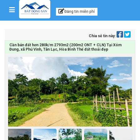
Kênh thông tin, tư vấn
Skip to content
Đăng tin miễn phí
Chia sẻ tin này:
Cần bán đất hơn 280k/m 2793m2 (200m2 ONT + CLN) Tại Xóm
Đung, xã Phú Vinh, Tân Lạc, Hòa Bình Thế đất thoải đẹp