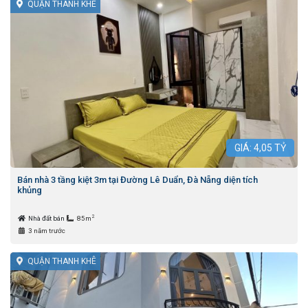
QUẬN THANH KHÊ
GIÁ:
4,05
TỶ
Bán nhà 3 tầng kiệt 3m tại Đường Lê Duẩn, Đà Nẵng diện tích
khủng
2
Nhà đất bán
85m
3 năm trước
QUẬN THANH KHÊ