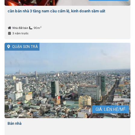
cần bán nhà 3 tầng nam cầu cẩm lệ, kinh doanh sầm uất
2
Nhà đất bán
90m
3 năm trước
QUẬN SƠN TRÀ
2
GIÁ: LIÊN HỆ/M
Bán nhà