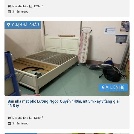
2
Nhà đất bán
123m
3 năm trước
QUẬN HẢI CHÂU
GIÁ: LIÊN HỆ
Bán nhà mặt phố Lương Ngọc Quyến 140m, mt 5m xây 3 tầng giá
13.5 tỷ.
2
Nhà đất bán
140m
3 năm trước