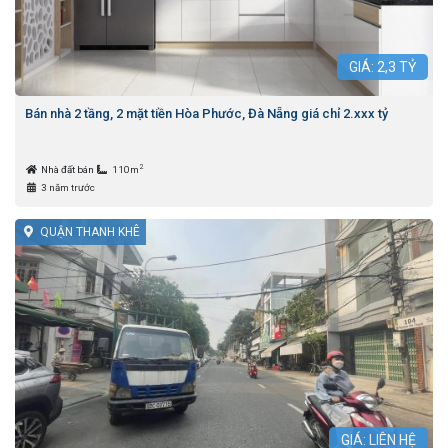
GIÁ:
2,3
TỶ
Bán nhà 2 tầng, 2 mặt tiền Hòa Phước, Đà Nẵng giá chỉ 2.xxx tỷ
2
Nhà đất bán
110m
3 năm trước
QUẬN THANH KHÊ
GIÁ: LIÊN HỆ