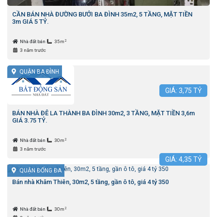
CẦN BÁN NHÀ ĐƯỜNG BƯỞI BA ĐÌNH 35m2, 5 TẦNG, MẶT TIỀN
3m GIÁ 5 TỶ.
2
Nhà đất bán
35m
3 năm trước
QUẬN BA ĐÌNH
GIÁ:
3,75
TỶ
BÁN NHÀ ĐÊ LA THÀNH BA ĐÌNH 30m2, 3 TẦNG, MẶT TIỀN 3,6m
GIÁ 3.75 TỶ.
2
Nhà đất bán
30m
3 năm trước
GIÁ:
4,35
TỶ
QUẬN ĐỐNG ĐA
Bán nhà Khâm Thiên, 30m2, 5 tầng, gần ô tô, giá 4 tỷ 350
2
Nhà đất bán
30m