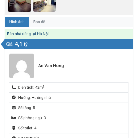
Hình ảnh
Bản đồ
Bán nhà riêng tại Hà Nội
4,1
Giá:
tỷ
An Van Hong
2
Diện tích: 42m
Hướng: Hướng nhà
Số tầng: 5
Số phòng ngủ: 3
Số toilet: 4