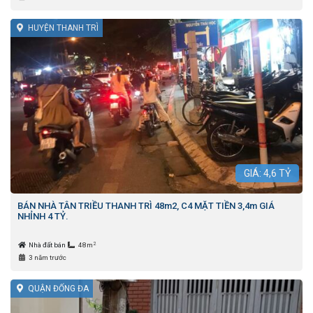
HUYỆN THANH TRÌ
GIÁ:
4,6
TỶ
BÁN NHÀ TÂN TRIỀU THANH TRÌ 48m2, C4 MẶT TIỀN 3,4m GIÁ
NHỈNH 4 TỶ.
2
Nhà đất bán
48m
3 năm trước
QUẬN ĐỐNG ĐA