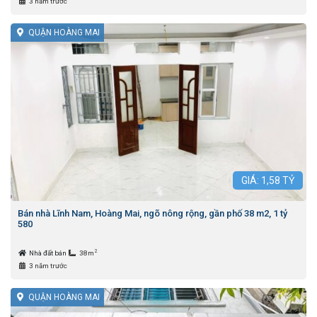
3 năm trước
QUẬN HOÀNG MAI
GIÁ:
1,58
TỶ
Bán nhà Lĩnh Nam, Hoàng Mai, ngõ nông rộng, gần phố 38 m2, 1 tỷ
580
2
Nhà đất bán
38m
3 năm trước
QUẬN HOÀNG MAI