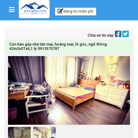
Kênh thông tin, tư vấn
Skip to content
Đăng tin miễn phí
Chia sẻ tin này:
Cần bán gấp nhà tân mai, hoàng mai, lô góc, ngõ thông
42m2x5Tx4,1 tỷ 0913570787