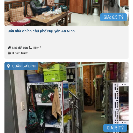
GIÁ:
6,5
TỶ
Bán nhà chính chủ phố Nguyễn An Ninh
2
Nhà đất bán
58m
3 năm trước
QUẬN BA ĐÌNH
GIÁ:
5
TỶ