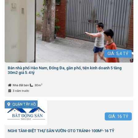
GIÁ:
5,4
TỶ
Bán nhà phố Hào Nam, Đống Đa, gần phố, tiện kinh doanh 5 tầng
30m2 giá 5.4 tỷ
2
Nhà đất bán
30m
3 năm trước
QUẬN TÂY HỒ
GIÁ:
16
TỶ
NGHI TÀM-BIỆT THỰ SÂN VƯỜN-OTO TRÁNH-100M²-16 TỶ