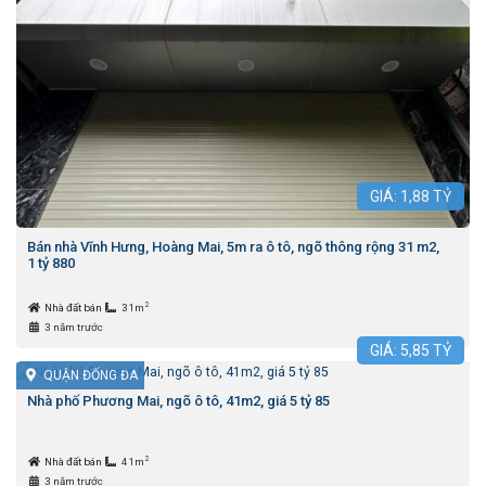
GIÁ:
1,88
TỶ
Bán nhà Vĩnh Hưng, Hoàng Mai, 5m ra ô tô, ngõ thông rộng 31 m2,
1 tỷ 880
2
Nhà đất bán
31m
3 năm trước
GIÁ:
5,85
TỶ
QUẬN ĐỐNG ĐA
Nhà phố Phương Mai, ngõ ô tô, 41m2, giá 5 tỷ 85
2
Nhà đất bán
41m
3 năm trước