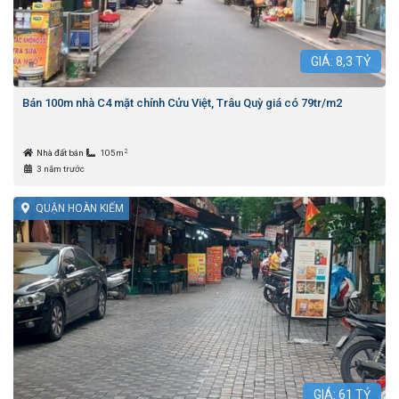
GIÁ:
8,3
TỶ
Bán 100m nhà C4 mặt chính Cửu Việt, Trâu Quỳ giá có 79tr/m2
2
Nhà đất bán
105m
3 năm trước
QUẬN HOÀN KIẾM
GIÁ:
61
TỶ