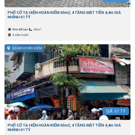
PHỐ CỔ TẠ HIỆN HOÀN KIẾM 65m2, 4 TẦNG MẶT TIỀN 4,4m GIÁ
NHỈNH 61 TỶ
2
Nhà đất bán
65m
3 năm trước
QUẬN HOÀN KIẾM
GIÁ:
61
TỶ
PHỐ CỔ TẠ HIỆN HOÀN KIẾM 65m2, 4 TẦNG MẶT TIỀN 4,4m GIÁ
NHỈNH 61 TỶ