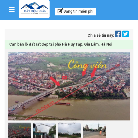
Kênh thông tin, tư vấn
Skip to content
Đăng tin miễn phí
Chia sẻ tin này:
Cần bán lô đất rất đẹp tại phố Hà Huy Tập, Gia Lâm, Hà Nội