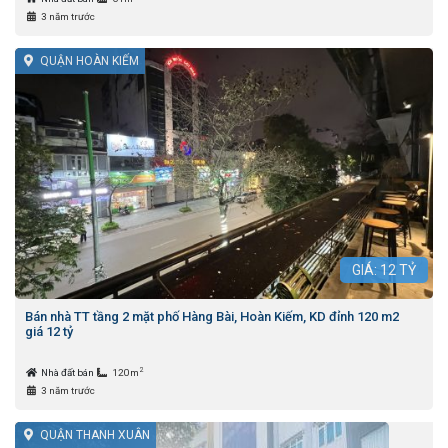
3 năm trước
QUẬN HOÀN KIẾM
GIÁ:
12
TỶ
Bán nhà TT tầng 2 mặt phố Hàng Bài, Hoàn Kiếm, KD đỉnh 120 m2
giá 12 tỷ
2
Nhà đất bán
120m
3 năm trước
QUẬN THANH XUÂN