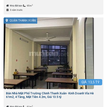
2
Nhà đất bán
65m
3 năm trước
QUẬN THANH XUÂN
GIÁ:
13,5
TỶ
Bán Nhà Mặt Phố Trường Chinh Thanh Xuân- Kinh Doanh Vỉa Hè
61m2, 4 Tầng, Mặt Tiền 4.2m, Giá 13.5 tỷ
2
Nhà đất bán
61m