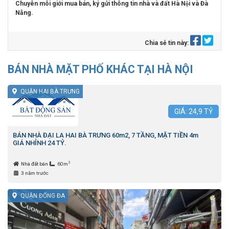
Chuyên môi giới mua bán, ký gửi thông tin nhà và đất Hà Nội và Đà
Nẵng.
Chia sẻ tin này:
BÁN NHÀ MẶT PHỐ KHÁC TẠI HÀ NỘI
QUẬN HAI BÀ TRƯNG
GIÁ:
24,9
TỶ
BÁN NHÀ ĐẠI LA HAI BÀ TRƯNG 60m2, 7 TẦNG, MẶT TIỀN 4m
GIÁ NHỈNH 24 TỶ.
2
Nhà đất bán
60m
3 năm trước
QUẬN ĐỐNG ĐA