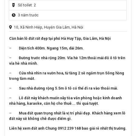
Số toilet: 2
3 năm trước
10, Xã Ninh Hiệp, Huyện Gia Lâm, Hà Nội
Cần bán lô đất rất đẹp tại phố Hà Huy Tập, Gia Lâm, Hà Nội
–
Diện tích 400m. Ngang 15m, dài 26m.
–
Đường trước nhà rộng 20m. Vỉa hè 12m thoải mái đỗ ô tô trên
vỉa hè nhà mình.
–
Cửa nhà nhìn ra vườn hoa, từ tầng 2 sẽ ngắm trọn Sông hồng
trong tầm mắt.
–
Sau nhà đường rộng 5.5m ô tô có thể đi ra vào thoải mái.
–
Lô đất này khách muốn xây tòa văn phòng hoặc kinh doanh
nhà hàng, karaoke, căn hộ cho thuê…. thì quá tuyệt.
–
Mua đất quan trọng nhất là vị trí phải đẹp. Khách hàng xem lô
đất này sẽ không chê được điểm gì.
Liên hệ xem đất anh Chung 0912 239 168 bao giá rẻ nhất thị trường.