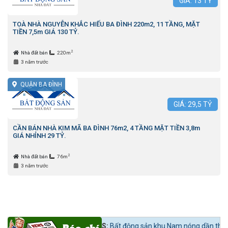
GIÁ:
13
TỶ
TOÀ NHÀ NGUYỄN KHẮC HIẾU BA ĐÌNH 220m2, 11 TẦNG, MẶT
TIỀN 7,5m GIÁ 130 TỶ.
2
Nhà đất bán
220m
3 năm trước
QUẬN BA ĐÌNH
GIÁ:
29,5
TỶ
CẦN BÁN NHÀ KIM MÃ BA ĐÌNH 76m2, 4 TẦNG MẶT TIỀN 3,8m
GIÁ NHỈNH 29 TỶ.
2
Nhà đất bán
76m
3 năm trước
?
Tin tức 24h BĐS:
Bất động sản khu Nam nóng dần theo lộ trình lên qu