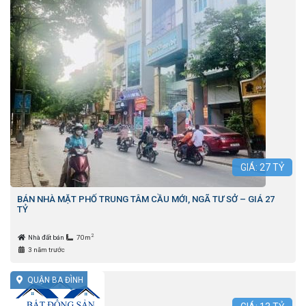
GIÁ:
27
TỶ
BÁN NHÀ MẶT PHỐ TRUNG TÂM CẦU MỚI, NGÃ TƯ SỞ – GIÁ 27
TỶ
2
Nhà đất bán
70m
3 năm trước
QUẬN BA ĐÌNH