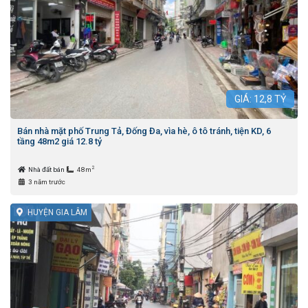
GIÁ:
12,8
TỶ
Bán nhà mặt phố Trung Tả, Đống Đa, vìa hè, ô tô tránh, tiện KD, 6
tầng 48m2 giá 12.8 tỷ
2
Nhà đất bán
48m
3 năm trước
HUYỆN GIA LÂM