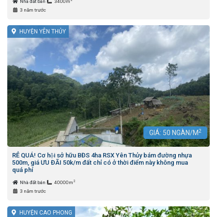
Nhà đất bán
3400m
3 năm trước
HUYỆN YÊN THỦY
2
GIÁ:
50
NGÀN/M
RẺ QUÁ! Cơ hội sở hữu BĐS 4ha RSX Yên Thủy bám đường nhựa
500m, giá ƯU ĐÃI 50k/m đất chỉ có ở thời điểm này không mua
quá phí
2
Nhà đất bán
40000m
3 năm trước
HUYỆN CAO PHONG