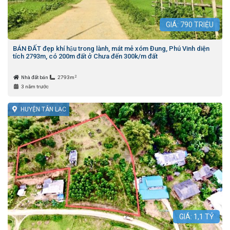
GIÁ:
790
TRIỆU
BÁN ĐẤT đẹp khí hậu trong lành, mát mẻ xóm Đung, Phú Vinh diện
tích 2793m, có 200m đất ở Chưa đến 300k/m đất
2
Nhà đất bán
2793m
3 năm trước
HUYỆN TÂN LẠC
GIÁ:
1,1
TỶ