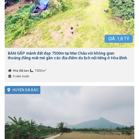
GIÁ:
1,8
TỶ
BÁN GẤP mảnh đất đẹp 7500m tại Mai Châu với không gian
thoáng đãng mát mẻ gần các địa điểm du lịch nổi tiếng ở Hòa Bình
2
Nhà đất bán
7500m
3 năm trước
HUYỆN ĐÀ BẮC