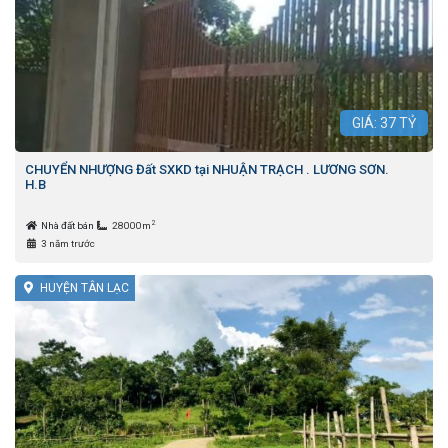
GIÁ:
37
TỶ
CHUYỂN NHƯỢNG Đất SXKD tại NHUẬN TRẠCH . LƯƠNG SƠN.
H.B
2
Nhà đất bán
28000m
3 năm trước
HUYỆN TÂN LẠC