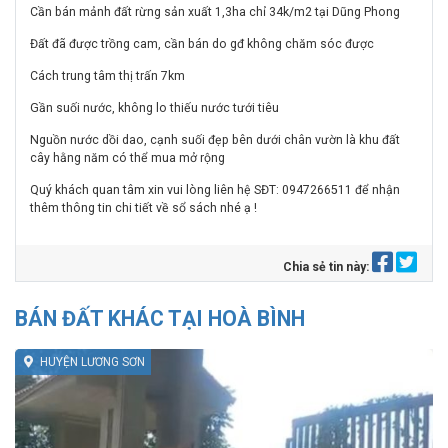
Cần bán mảnh đất rừng sản xuất 1,3ha chỉ 34k/m2 tại Dũng Phong
Đất đã được trồng cam, cần bán do gđ không chăm sóc được
Cách trung tâm thị trấn 7km
Gần suối nước, không lo thiếu nước tưới tiêu
Nguồn nước dồi dao, cạnh suối đẹp bên dưới chân vườn là khu đất
cây hằng năm có thể mua mở rộng
Quý khách quan tâm xin vui lòng liên hệ SĐT: 0947266511 để nhận
thêm thông tin chi tiết về sổ sách nhé ạ !
Chia sẻ tin này:
BÁN ĐẤT KHÁC TẠI HOÀ BÌNH
HUYỆN LƯƠNG SƠN