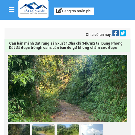
Kênh thông tin, tư vấn
Skip to content
Đăng tin miễn phí
Chia sẻ tin này:
Cần bán mảnh đất rừng sản xuất 1,3ha chỉ 34k/m2 tại Dũng Phong
Đất đã được trồngh cam, cần bán do gđ không chăm sóc được