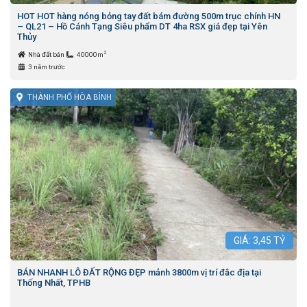
HOT HOT hàng nóng bỏng tay đất bám đường 500m trục chính HN
– QL21 – Hồ Cánh Tạng Siêu phẩm DT 4ha RSX giá đẹp tại Yên
Thủy
2
Nhà đất bán
40000m
3 năm trước
THÀNH PHỐ HÒA BÌNH
GIÁ:
3,45
TỶ
BÁN NHANH LÔ ĐẤT RỘNG ĐẸP mảnh 3800m vị trí đắc địa tại
Thống Nhất, TPHB