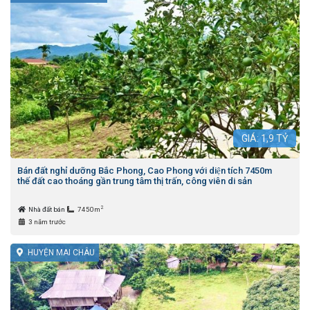
GIÁ:
1,9
TỶ
Bán đất nghỉ dưỡng Bắc Phong, Cao Phong với diện tích 7450m
thế đất cao thoáng gần trung tâm thị trấn, công viên di sản
2
Nhà đất bán
7450m
3 năm trước
HUYỆN MAI CHÂU