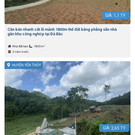
GIÁ:
1,1
TỶ
Cần bán nhanh cắt lỗ mảnh 1800m thế đất bằng phẳng sẵn nhà
gần khu công nghiệp tại Đà Bắc
2
Nhà đất bán
1800m
3 năm trước
HUYỆN YÊN THỦY
GIÁ:
2,65
TỶ