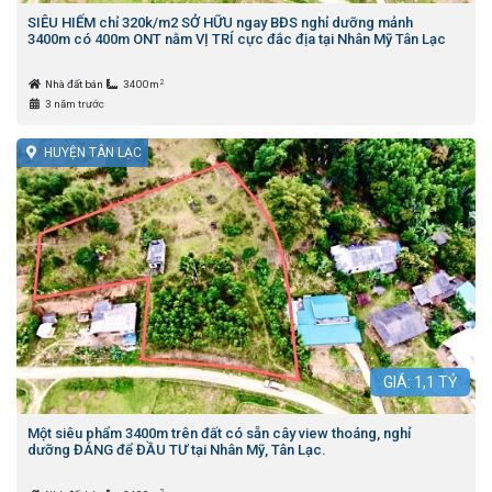
SIÊU HIẾM chỉ 320k/m2 SỞ HỮU ngay BĐS nghỉ dưỡng mảnh
3400m có 400m ONT nằm VỊ TRÍ cực đắc địa tại Nhân Mỹ Tân Lạc
2
Nhà đất bán
3400m
3 năm trước
HUYỆN TÂN LẠC
GIÁ:
1,1
TỶ
Một siêu phẩm 3400m trên đất có sẵn cây view thoáng, nghỉ
dưỡng ĐÁNG để ĐẦU TƯ tại Nhân Mỹ, Tân Lạc.
2