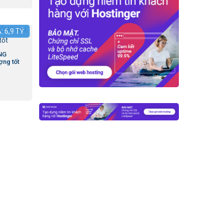
Á:
6,9
TỶ
NG
ợng tốt