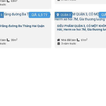
2
t bán
63m
trước
GIÁ:
6,9
TỶ
GI
10
QUẬN 3
4 tầng đường Ba Tháng Hai Quận
SIÊU PHẨM QUẬN 3, CÓ MỘT KHÔ
HAI, Herm xe hoi 7M, Gía thương lư
2
2
t bán
30m
Nhà đất bán
61m
trước
3 năm trước