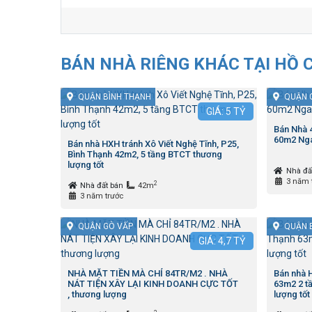
BÁN NHÀ RIÊNG KHÁC TẠI HỒ 
QUẬN BÌNH THẠNH
QUẬN 
GIÁ:
5
TỶ
Bán Nhà
60m2 Nga
Bán nhà HXH tránh Xô Viết Nghệ Tĩnh, P25,
Bình Thạnh 42m2, 5 tầng BTCT thương
lượng tốt
Nhà đấ
3 năm 
2
Nhà đất bán
42m
3 năm trước
QUẬN GÒ VẤP
QUẬN 
GIÁ:
4,7
TỶ
NHÀ MẶT TIỀN MÀ CHỈ 84TR/M2 . NHÀ
Bán nhà H
NÁT TIỆN XÂY LẠI KINH DOANH CỰC TỐT
63m2 2 tầ
, thương lượng
lượng tốt