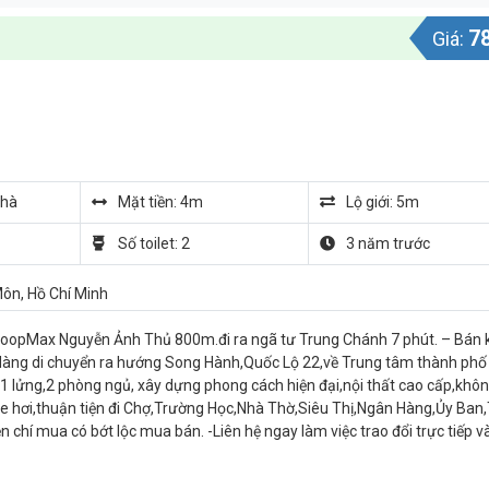
7
Giá:
nhà
Mặt tiền: 4m
Lộ giới: 5m
Số toilet: 2
3 năm trước
ôn, Hồ Chí Minh
 CoopMax Nguyễn Ảnh Thủ 800m.đi ra ngã tư Trung Chánh 7 phút. – Bán 
dàng di chuyển ra hướng Song Hành,Quốc Lộ 22,về Trung tâm thành phố 
 1 lửng,2 phòng ngủ, xây dựng phong cách hiện đại,nội thất cao cấp,khôn
xe hơi,thuận tiện đi Chợ,Trường Học,Nhà Thờ,Siêu Thị,Ngân Hàng,Ủy Ban
 chí mua có bớt lộc mua bán. -Liên hệ ngay làm việc trao đổi trực tiếp và