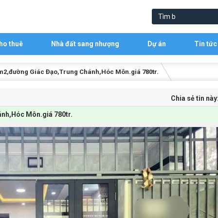
ho thuê
Nhà đất sang nhượng
Dự án
Tin tức
7m2,đường Giác Đạo,Trung Chánh,Hóc Môn.giá 780tr.
Chia sẻ tin này
nh,Hóc Môn.giá 780tr.