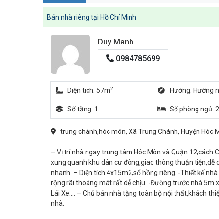
Bán nhà riêng tại Hồ Chí Minh
Duy Manh
0984785699
2
Diện tích: 57m
Hướng: Hướng 
Số tầng: 1
Số phòng ngủ: 2
trung chánh,hóc môn, Xã Trung Chánh, Huyện Hóc M
– Vị trí nhà ngay trung tâm Hóc Môn và Quận 12,cách
xung quanh khu dân cư đông,giao thông thuận tiện,dễ 
nhanh. – Diện tích 4x15m2,sổ hồng riêng. -Thiết kế nhà
rộng rãi thoáng mát rất dễ chịu. -Đường trước nhà 5m 
Lái Xe…. – Chủ bán nhà tặng toàn bộ nội thất,khách thiện
nhà.