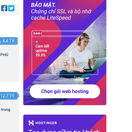
:
Á:
4,4
TỶ
.PHÚ
:
12,7
TỶ
 trung