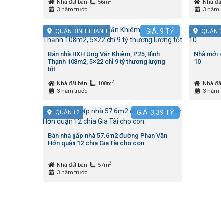
2
Nhà đất bán
56m
Nhà đấ
3 năm trước
3 năm 
GIÁ:
9
TỶ
QUẬN BÌNH THẠNH
QUẬN 
Bán nhà HXH Ung Văn Khiêm, P25, Bình
Nhà mới 
Thạnh 108m2, 5×22 chỉ 9 tỷ thương lượng
10
tốt
2
Nhà đất bán
108m
Nhà đấ
3 năm trước
3 năm 
GIÁ:
3,39
TỶ
QUẬN 12
Bán nhà gấp nhà 57.6m2 đường Phan Văn
Hớn quận 12 chia Gia Tài cho con.
2
Nhà đất bán
57m
3 năm trước