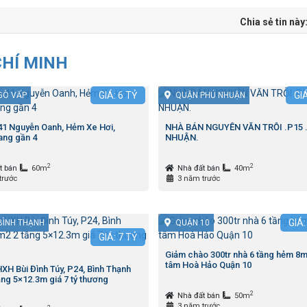
Chia sẻ tin này
CHÍ MINH
GIÁ:
6
TỶ
GI
GÒ VẤP
QUẬN PHÚ NHUẬN
 41 Nguyễn Oanh, Hẻm Xe Hơi,
NHÀ BÁN NGUYỄN VĂN TRỖI .P15 
ng gần 4
NHUẬN.
2
2
t bán
60m
Nhà đất bán
40m
trước
3 năm trước
GIÁ
BÌNH THẠNH
QUẬN 10
GIÁ:
7
TỶ
Giảm chào 300tr nhà 6 tầng hẻm 8m
tâm Hoà Hảo Quận 10
XH Bùi Đình Túy, P24, Bình Thạnh
ng 5×12.3m giá 7 tỷ thương
2
Nhà đất bán
50m
3 năm trước