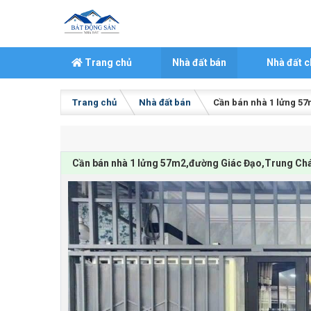
Skip to content
Trang chủ
Nhà đất bán
Nhà đất c
Trang chủ
Nhà đất bán
Cần bán nhà 1 lửng 5
Cần bán nhà 1 lửng 57m2,đường Giác Đạo,Trung Chá