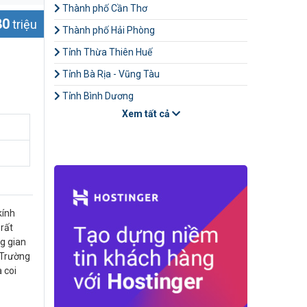
Thành phố Cần Thơ
80
triệu
Thành phố Hải Phòng
Tỉnh Thừa Thiên Huế
Tỉnh Bà Rịa - Vũng Tàu
Tỉnh Bình Dương
Xem tất cả
kính
rất
g gian
,Trường
 coi