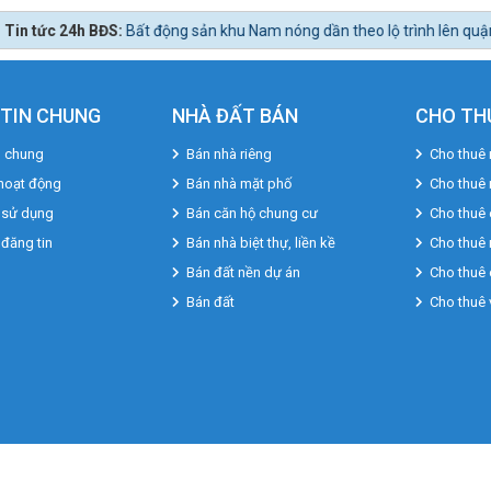
S:
Bất động sản khu Nam nóng dần theo lộ trình lên quận Nhà Bè.
TIN CHUNG
NHÀ ĐẤT BÁN
CHO TH
u chung
Bán nhà riêng
Cho thuê 
hoạt động
Bán nhà mặt phố
Cho thuê
 sử dụng
Bán căn hộ chung cư
Cho thuê 
 đăng tin
Bán nhà biệt thự, liền kề
Cho thuê 
Bán đất nền dự án
Cho thuê 
Bán đất
Cho thuê
Copyright 2022
© www.bdschannel.vn |
Bất Động Sản Channel