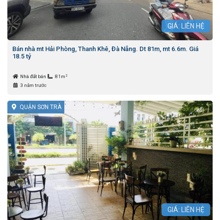
GIÁ: LIÊN HỆ
Bán nhà mt Hải Phòng, Thanh Khê, Đà Nẵng. Dt 81m, mt 6.6m. Giá
18.5 tỷ
2
Nhà đất bán
81m
3 năm trước
QUẬN SƠN TRÀ
GIÁ: LIÊN HỆ