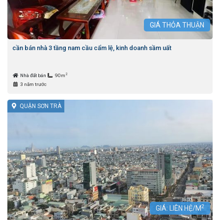
GIÁ
THỎA THUẬN
cần bán nhà 3 tầng nam cầu cẩm lệ, kinh doanh sầm uất
2
Nhà đất bán
90m
3 năm trước
QUẬN SƠN TRÀ
2
GIÁ: LIÊN HỆ/M