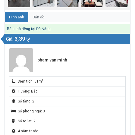
Hình ảnh
Bản đồ
Bán nhà riêng tại Đà Nẵng
3,39
Giá:
tỷ
pham van minh
2
Diện tích: 51m
Hướng: Bắc
Số tầng: 2
Số phòng ngủ: 3
Số toilet: 2
4 năm trước