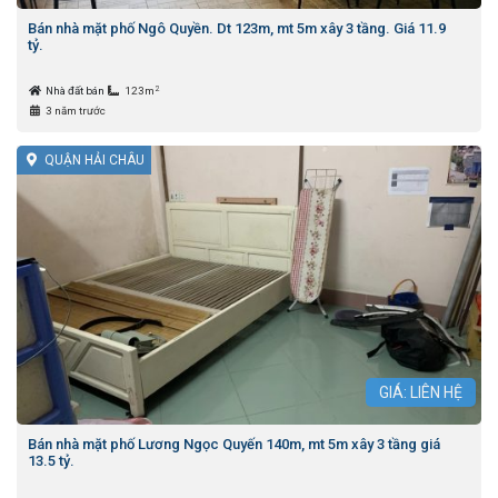
Bán nhà mặt phố Ngô Quyền. Dt 123m, mt 5m xây 3 tầng. Giá 11.9
tỷ.
2
Nhà đất bán
123m
3 năm trước
QUẬN HẢI CHÂU
GIÁ: LIÊN HỆ
Bán nhà mặt phố Lương Ngọc Quyến 140m, mt 5m xây 3 tầng giá
13.5 tỷ.