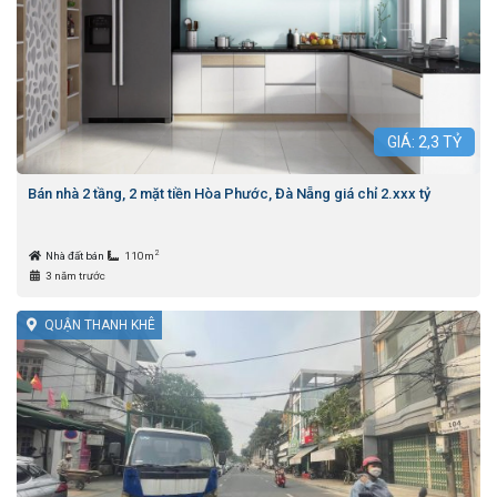
GIÁ:
2,3
TỶ
Bán nhà 2 tầng, 2 mặt tiền Hòa Phước, Đà Nẵng giá chỉ 2.xxx tỷ
2
Nhà đất bán
110m
3 năm trước
QUẬN THANH KHÊ