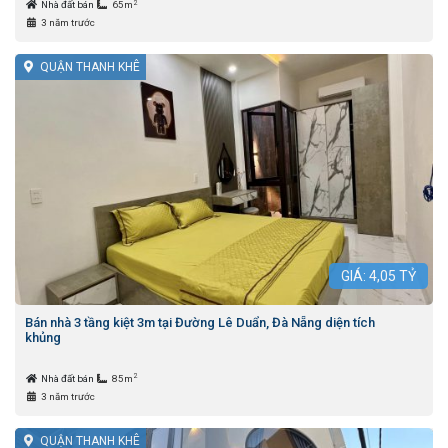
2
Nhà đất bán
65m
3 năm trước
QUẬN THANH KHÊ
GIÁ:
4,05
TỶ
Bán nhà 3 tầng kiệt 3m tại Đường Lê Duẩn, Đà Nẵng diện tích
khủng
2
Nhà đất bán
85m
3 năm trước
QUẬN THANH KHÊ