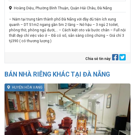
Hoàng Diệu, Phường Bình Thuận, Quận Hải Châu, Đà Nẵng
– Năm tại trung tâm thành phố Đà Nẵng với đầy đủ tiện ích xung
quanh – DT 51m2 ngang gần 5m 2 tầng – Nở hậu – 3 ngủ 2 toilet,
phòng thờ, phòng ngủ dưới,… – Cách kiệt oto vài bước chân – Full nội
thất đẹp chỉ việc vào ở – Đã có sổ, sẵn sàng công chứng – Giá chỉ 3
tỷ390 ( có thương lượng )
Chia sẻ tin này:
BÁN NHÀ RIÊNG KHÁC TẠI ĐÀ NẴNG
HUYỆN HÒA VANG