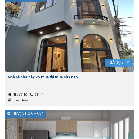
GIÁ:
3,6
TỶ
Nhà rẻ như này ko mua thì mua nhà nào
2
Nhà đất bán
53m
3 năm trước
HUYỆN HÒA VANG