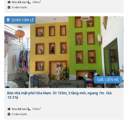
2
Nhà đất bán
140m
3 năm trước
QUẬN CẨM LỆ
GIÁ: LIÊN HỆ
Bán nhà mặt phố Hòa Nam. Dt 133m, 3 tầng mới, ngang 7m. Giá
12.3 tỷ.
2
Nhà đất bán
133m
3 năm trước