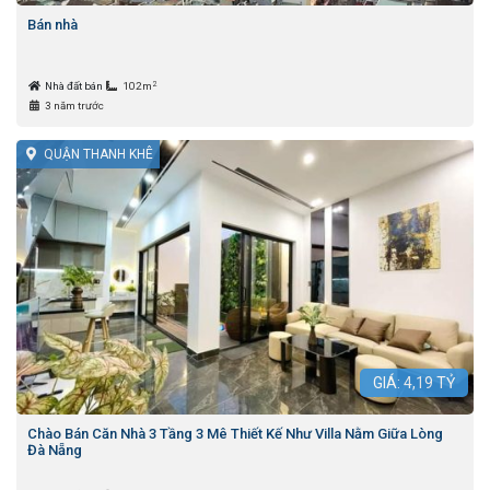
Bán nhà
2
Nhà đất bán
102m
3 năm trước
QUẬN THANH KHÊ
GIÁ:
4,19
TỶ
Chào Bán Căn Nhà 3 Tầng 3 Mê Thiết Kế Như Villa Nằm Giữa Lòng
Đà Nẵng