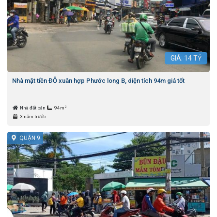
GIÁ:
14
TỶ
Nhà mặt tiền ĐỖ xuân hợp Phước long B, diện tích 94m giá tốt
2
Nhà đất bán
94m
3 năm trước
QUẬN 9