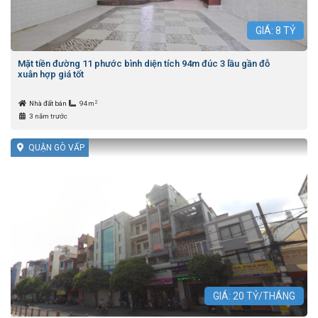
GIÁ:
8
TỶ
Mặt tiền đường 11 phước bình diện tích 94m đúc 3 lầu gần đỗ
xuân hợp giá tốt
2
Nhà đất bán
94m
3 năm trước
QUẬN GÒ VẤP
GIÁ:
20
TỶ/THÁNG