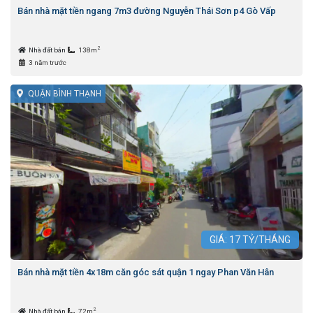
Bán nhà mặt tiền ngang 7m3 đường Nguyễn Thái Sơn p4 Gò Vấp
2
Nhà đất bán
138m
3 năm trước
QUẬN BÌNH THẠNH
GIÁ:
17
TỶ/THÁNG
Bán nhà mặt tiền 4x18m căn góc sát quận 1 ngay Phan Văn Hân
2
Nhà đất bán
72m