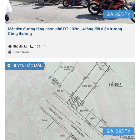
GIÁ:
26,5
TỶ
Mặt tiền đường tăng nhơn phú DT 102m , 4 tầng đối diện trường
Công thương
2
Nhà đất bán
102m
3 năm trước
HUYỆN HÓC MÔN
GIÁ:
3,95
TỶ