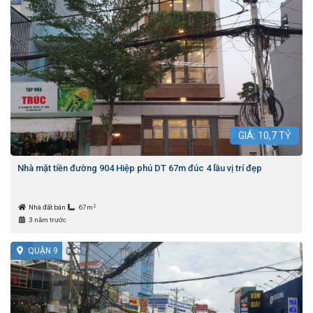
GIÁ:
10,7
TỶ
Nhà mặt tiền đường 904 Hiệp phú DT 67m đúc 4 lầu vị trí đẹp
2
Nhà đất bán
67m
3 năm trước
QUẬN 9