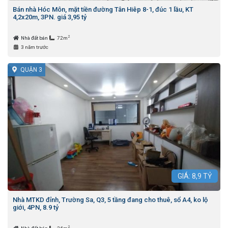
Bán nhà Hóc Môn, mặt tiền đường Tân Hiêp 8-1, đúc 1 lầu, KT
4,2x20m, 3PN. giá 3,95 tỷ
2
Nhà đất bán
72m
3 năm trước
QUẬN 3
GIÁ:
8,9
TỶ
Nhà MTKD đỉnh, Trường Sa, Q3, 5 tầng đang cho thuê, sổ A4, ko lộ
giới, 4PN, 8.9 tỷ
2