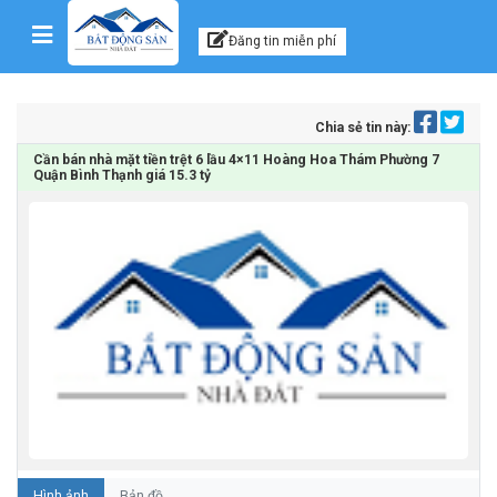
Kênh thông tin, tư vấn
Skip to content
Đăng tin miễn phí
Chia sẻ tin này:
Cần bán nhà mặt tiền trệt 6 lầu 4×11 Hoàng Hoa Thám Phường 7
Quận Bình Thạnh giá 15.3 tỷ
Hình ảnh
Bản đồ