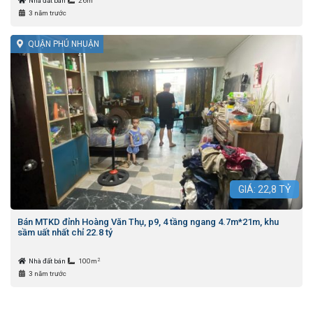
Nhà đất bán
26m
3 năm trước
QUẬN PHÚ NHUẬN
GIÁ:
22,8
TỶ
Bán MTKD đỉnh Hoàng Văn Thụ, p9, 4 tầng ngang 4.7m*21m, khu
sầm uất nhất chỉ 22.8 tỷ
2
Nhà đất bán
100m
3 năm trước