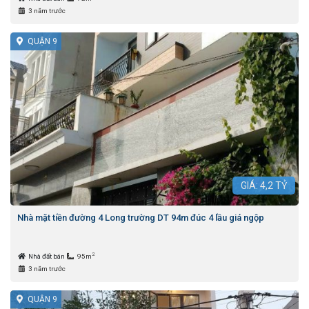
3 năm trước
QUẬN 9
GIÁ:
4,2
TỶ
Nhà mặt tiền đường 4 Long trường DT 94m đúc 4 lầu giá ngộp
2
Nhà đất bán
95m
3 năm trước
QUẬN 9