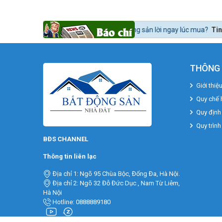
 nào để mua bất động sản lời ngay lúc mua?
Tin tức 24h BĐS:
Bất động
THÔNG 
Giới thiệ
Quy chế 
Quy định
Quy trình
BĐS CHANNEL
Thông tin liên lạc
Địa chỉ 1: Ngõ 95 Chùa Bộc, Đống Đa, Hà Nội.
Địa chỉ 2: Ngõ 32 Đỗ Đức Dục , Nam Từ Liêm,
Hà Nội
Hotline: 0888889180