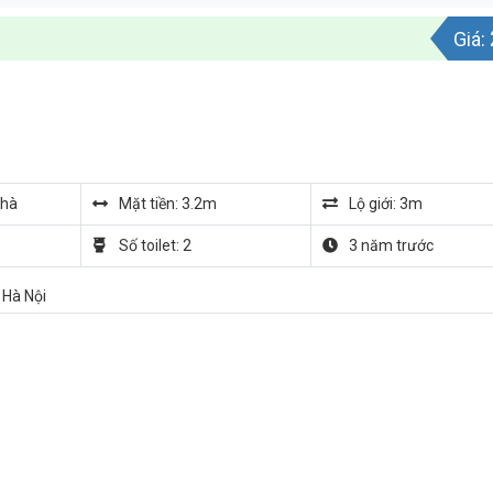
Giá:
nhà
Mặt tiền: 3.2m
Lộ giới: 3m
Số toilet: 2
3 năm trước
 Hà Nội