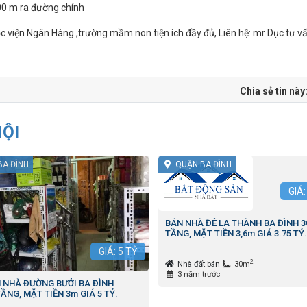
00 m ra đường chính
c viện Ngân Hàng ,trường mầm non tiện ích đầy đủ, Liên hệ: mr Dục tư v
Chia sẻ tin này
NỘI
BA ĐÌNH
QUẬN BA ĐÌNH
GIÁ
BÁN NHÀ ĐÊ LA THÀNH BA ĐÌNH 3
TẦNG, MẶT TIỀN 3,6m GIÁ 3.75 TỶ.
GIÁ:
5
TỶ
2
Nhà đất bán
30m
3 năm trước
 NHÀ ĐƯỜNG BƯỞI BA ĐÌNH
TẦNG, MẶT TIỀN 3m GIÁ 5 TỶ.