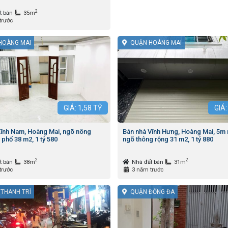
2
t bán
35m
trước
HOÀNG MAI
QUẬN HOÀNG MAI
GIÁ:
1,58
TỶ
GIÁ
Lĩnh Nam, Hoàng Mai, ngõ nông
Bán nhà Vĩnh Hưng, Hoàng Mai, 5m r
 phố 38 m2, 1 tỷ 580
ngõ thông rộng 31 m2, 1 tỷ 880
2
2
t bán
38m
Nhà đất bán
31m
trước
3 năm trước
 THANH TRÌ
QUẬN ĐỐNG ĐA