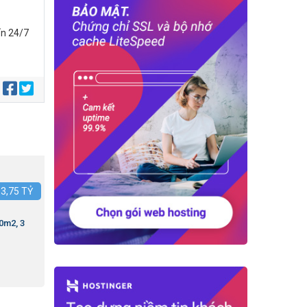
ấn 24/7
:
:
3,75
TỶ
0m2, 3