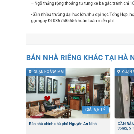
– Ngõ thẳng rộng thoáng tứ tung,xe ba gác tránh chỉ 1
-Gần nhiều trường đại học lớn,như đại học Tổng Hợp ,họ
gọi ngay Đt 0367585556 hoàn toàn miễn phí
BÁN NHÀ RIÊNG KHÁC TẠI HÀ 
QUẬN HOÀNG MAI
QUẬN 
GIÁ:
6,5
TỶ
Bán nhà chính chủ phố Nguyễn An Ninh
CẦN BÁN
35m2, 5 