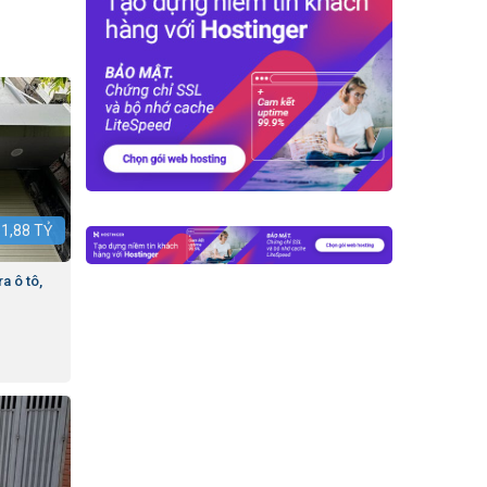
:
1,88
TỶ
a ô tô,