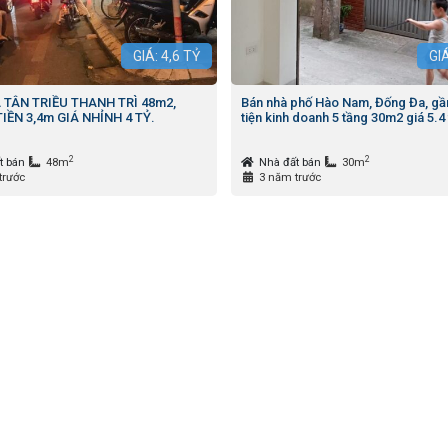
GIÁ:
4,6
TỶ
GI
 TÂN TRIỀU THANH TRÌ 48m2,
Bán nhà phố Hào Nam, Đống Đa, gầ
IỀN 3,4m GIÁ NHỈNH 4 TỶ.
tiện kinh doanh 5 tầng 30m2 giá 5.4 
2
2
t bán
48m
Nhà đất bán
30m
trước
3 năm trước