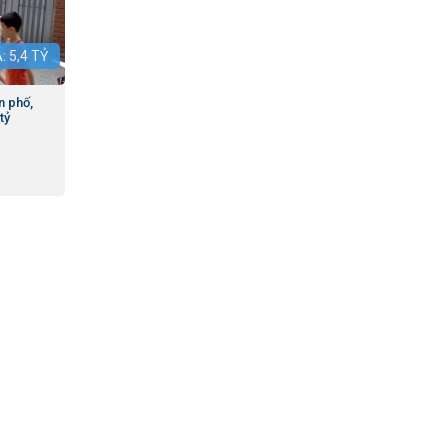
Á:
5,4
TỶ
n phố,
tỷ