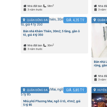
2
Nhà đất bán
58m
Nhà đấ
3 năm trước
3 năm 
GIÁ:
4,35
TỶ
QUẬN ĐỐNG ĐA
QUẬN 
Bán nhà Khâm Thiên, 30m2, 5 tầng, gần ô
tô, giá 4 tỷ 350
2
Nhà đất bán
30m
3 năm trước
Bán nhà 
rộng, gần
Nhà đấ
3 năm 
GIÁ:
5,85
TỶ
QUẬN ĐỐNG ĐA
HUYỆN
Nhà phố Phương Mai, ngõ ô tô, 41m2, giá
5 tỷ 85