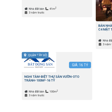
2
Nhà đất bán
41m
3 năm trước
BÁN NHÀ
C4 MẶT T
Nhà đấ
3 năm 
QUẬN TÂY HỒ
GIÁ:
16
TỶ
NGHI TÀM-BIỆT THỰ SÂN VƯỜN-OTO
TRÁNH-100M²-16 TỶ
2
Nhà đất bán
100m
3 năm trước