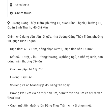
Số toilet: 5
4 năm trước
Đường Đặng Thùy Trâm, phường 13, quận Bình Thạnh, Phường 13,
Quận Bình Thạnh, Hồ Chí Minh
Chính chủ đang cần tiền rất gấp, nhà đường Đặng Thùy Trâm, phường
13, quận Bình Thạnh
– Diện tích: 4.1 x 15m, công nhận 62m2, diện tích sàn 166m2
– Kết cấu: 1 trệt, 2 lầu + tầng thượng, 4 phòng ngủ, 5 nhà vệ sinh, ban
công, sân thượng đầy đủ
– Giá bán gấp chỉ 4 tỷ 750
– Hướng: Tây Bắc
– Sổ riêng và an toàn tuyệt đối sang tên ngay
– Đường lớn 12m vỉa hè mỗi bên 3m, hẻm trước nhà 5m xe hơi ra vào
thoải mái
– Cách mặt tiền đường lớn Đặng Thùy Trâm chỉ vài chục mét.