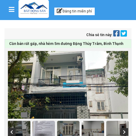
Kênh thông tin, tư vấn
Skip to content
Đăng tin miễn phí
Chia sẻ tin này:
Cần bán rất gấp, nhà hẻm 5m đường Đặng Thùy Trâm, Bình Thạnh