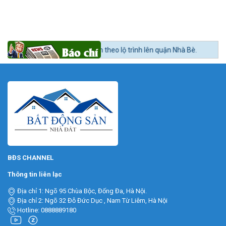
ng sản khu Nam nóng dần theo lộ trình lên quận Nhà Bè.
BĐS CHANNEL
Thông tin liên lạc
Địa chỉ 1: Ngõ 95 Chùa Bộc, Đống Đa, Hà Nội.
Địa chỉ 2: Ngõ 32 Đỗ Đức Dục , Nam Từ Liêm, Hà Nội
Hotline: 0888889180