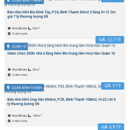
QUẬN BÌNH THẠNH
Bán nhà HXH Bùi Đình Túy, P24, Bình Thạnh 63m2 2 tầng 5×12.3m
giá 7 tỷ thương lượng tốt
2
Nhà đất bán
63m
3 năm trước
GIÁ:
12,7
TỶ
QUẬN 10
Giảm chào 300tr nhà 6 tầng hẻm 8m trung tâm Hoà Hảo Quận 10
2
Nhà đất bán
50m
3 năm trước
GIÁ:
9
TỶ
QUẬN BÌNH THẠNH
Bán nhà HXH Ung Văn Khiêm, P25, Bình Thạnh 108m2, 5×22 chỉ 9
tỷ thương lượng tốt
2
Nhà đất bán
108m
3 năm trước
GIÁ:
6,9
TỶ