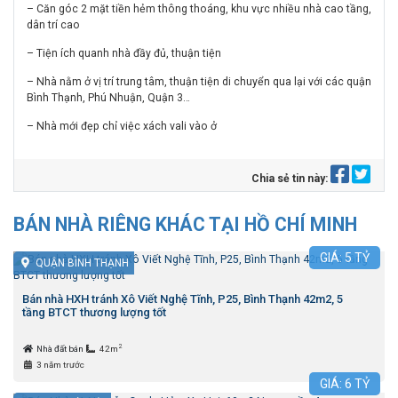
– Căn góc 2 mặt tiền hẻm thông thoáng, khu vực nhiều nhà cao tầng,
dân trí cao
– Tiện ích quanh nhà đầy đủ, thuận tiện
– Nhà nằm ở vị trí trung tâm, thuận tiện di chuyển qua lại với các quận
Bình Thạnh, Phú Nhuận, Quận 3…
– Nhà mới đẹp chỉ việc xách vali vào ở
Chia sẻ tin này:
BÁN NHÀ RIÊNG KHÁC TẠI HỒ CHÍ MINH
GIÁ:
5
TỶ
QUẬN BÌNH THẠNH
Bán nhà HXH tránh Xô Viết Nghệ Tĩnh, P25, Bình Thạnh 42m2, 5
tầng BTCT thương lượng tốt
2
Nhà đất bán
42m
3 năm trước
GIÁ:
6
TỶ