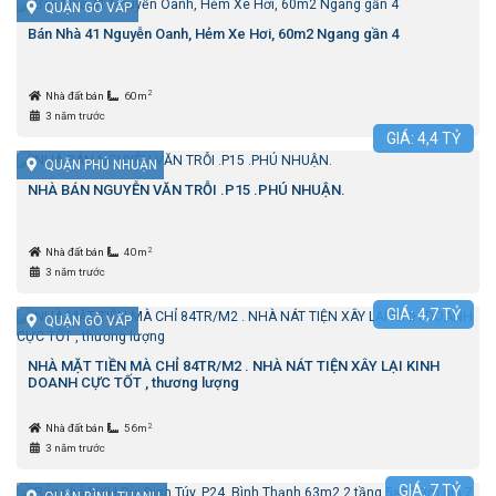
QUẬN GÒ VẤP
Bán Nhà 41 Nguyễn Oanh, Hẻm Xe Hơi, 60m2 Ngang gần 4
2
Nhà đất bán
60m
3 năm trước
GIÁ:
4,4
TỶ
QUẬN PHÚ NHUẬN
NHÀ BÁN NGUYỄN VĂN TRỖI .P15 .PHÚ NHUẬN.
2
Nhà đất bán
40m
3 năm trước
GIÁ:
4,7
TỶ
QUẬN GÒ VẤP
NHÀ MẶT TIỀN MÀ CHỈ 84TR/M2 . NHÀ NÁT TIỆN XÂY LẠI KINH
DOANH CỰC TỐT , thương lượng
2
Nhà đất bán
56m
3 năm trước
GIÁ:
7
TỶ