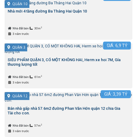
QUẬN 10
Nhà mới 4 tầng đường Ba Tháng Hai Quận 10
2
Nhà đất bán
30m
3 năm trước
GIÁ:
6,9
TỶ
QUẬN 3
SIÊU PHẨM QUẬN 3, CÓ MỘT KHÔNG HAI, Herm xe hoi 7M, Gía
thương lượng tốt
2
Nhà đất bán
61m
3 năm trước
GIÁ:
3,39
TỶ
QUẬN 12
Bán nhà gấp nhà 57.6m2 đường Phan Văn Hớn quận 12 chia Gia
Tài cho con.
2
Nhà đất bán
57m
3 năm trước