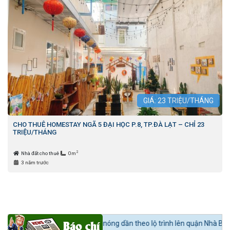
GIÁ:
23
TRIỆU/THÁNG
CHO THUÊ HOMESTAY NGÃ 5 ĐẠI HỌC P.8, TP.ĐÀ LẠT – CHỈ 23
TRIỆU/THÁNG
2
Nhà đất cho thuê
0m
3 năm trước
ĐS:
Bất động sản khu Nam nóng dần theo lộ trình lên quận Nhà Bè.