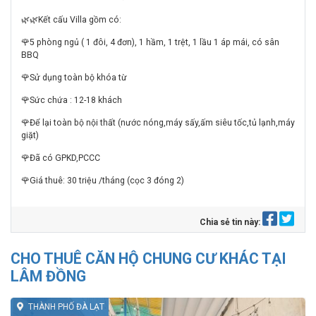
🌿🌿Kết cấu Villa gồm có:
🌹5 phòng ngủ ( 1 đôi, 4 đơn), 1 hầm, 1 trệt, 1 lầu 1 áp mái, có sân
BBQ
🌹Sử dụng toàn bộ khóa từ
🌹Sức chứa : 12-18 khách
🌹Để lại toàn bộ nội thất (nước nóng,máy sấy,ấm siêu tốc,tủ lạnh,máy
giặt)
🌹Đã có GPKD,PCCC
🌹Giá thuê: 30 triệu /tháng (cọc 3 đóng 2)
Chia sẻ tin này:
CHO THUÊ CĂN HỘ CHUNG CƯ KHÁC TẠI
LÂM ĐỒNG
THÀNH PHỐ ĐÀ LẠT