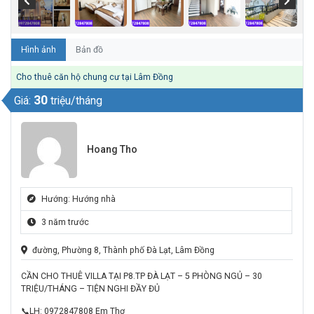
Hình ảnh
Bản đồ
Cho thuê căn hộ chung cư tại Lâm Đồng
30
Giá:
triệu/tháng
Hoang Tho
Hướng: Hướng nhà
3 năm trước
đường, Phường 8, Thành phố Đà Lạt, Lâm Đồng
CẦN CHO THUÊ VILLA TẠI P8.TP ĐÀ LẠT – 5 PHÒNG NGỦ – 30
TRIỆU/THÁNG – TIỆN NGHI ĐẦY ĐỦ
📞LH: 0972847808 Em Thơ