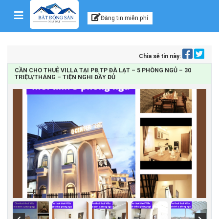
Kênh thông tin, tư vấn
Skip to content
Đăng tin miễn phí
Chia sẻ tin này:
CẦN CHO THUÊ VILLA TẠI P8.TP ĐÀ LẠT – 5 PHÒNG NGỦ – 30
TRIỆU/THÁNG – TIỆN NGHI ĐẦY ĐỦ