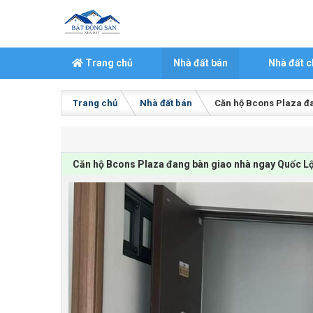
Skip to content
Trang chủ
Nhà đất bán
Nhà đất c
Trang chủ
Nhà đất bán
Căn hộ Bcons Plaza đa
Căn hộ Bcons Plaza đang bàn giao nhà ngay Quốc Lộ 