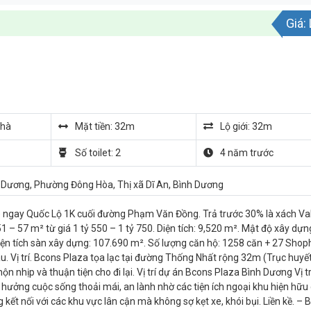
Giá:
nhà
Mặt tiền: 32m
Lộ giới: 32m
Số toilet: 2
4 năm trước
 Dương, Phường Đông Hòa, Thị xã Dĩ An, Bình Dương
) ngay Quốc Lộ 1K cuối đường Phạm Văn Đồng. Trả trước 30% là xách Va
 57 m² từ giá 1 tỷ 550 – 1 tỷ 750. Diện tích: 9,520 m². Mật độ xây dựn
iện tích sàn xây dựng: 107.690 m². Số lượng căn hộ: 1258 căn + 27 Sho
âu. Vị trí. Bcons Plaza tọa lạc tại đường Thống Nhất rộng 32m (Trục huy
 nhịp và thuận tiện cho đi lại. Vị trí dự án Bcons Plaza Bình Dương Vị tr
 hưởng cuộc sống thoải mái, an lành nhờ các tiện ích ngoại khu hiện hữu
ết nối với các khu vực lân cận mà không sợ kẹt xe, khói bụi. Liền kề. – 