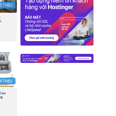
0
TRIỆU
i
i
9
TRIỆU
 Cao
ng.