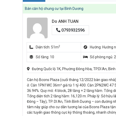
Bán căn hộ chung cư tại Bình Dương
Do ANH TUAN
0793932596
2
Diện tích: 51m
Hướng: Hướng 
Số tầng: 10
Số phòng ngủ: 2
Đường Quốc lộ 1K, Phường Đông Hòa, TP.Dĩ An, Bình
Căn hộ Bcons Plaza (cuối tháng 12/2022 bàn giao nhà
ở. Căn 1PN1WC 36m² giá từ 1 tỷ 400. Căn 2PN2WC 47 51 –
36.94%. Quy mô: 4 block, 28 tầng + 2 tầng hầm. Tổng d
Tổng diện tích 2 tầng hầm: 16,120 m. Pháp lý: Sở hữu l
Đông – Tây), TP. Dĩ An, Tỉnh Bình Dương – con đường nhộn
tâm này giúp cho cư dân tương lai của Bcons Plaza tận
các tuyến giao thông cực kỳ thông thoáng, nhanh chóng k