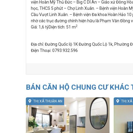
viện Hoàn Mỹ Thủ Đức – Big C Dĩ An – Giáo xứ Đông H
học, THCS 5 phút – Chợ Linh Xuân. – Bệnh viện Hoàn Mỹ
Cầu Vượt Linh Xuân. – Bệnh viện Đa khoa Hoàn Hảo 10 p
nhờ các trục đường chính hiện hữu là Phạm Văn Đồng và
2
Giá:
1,6 tỷ
Diện tích:
51 m
Địa chỉ:
Đường Quốc lộ 1K Đường Quốc Lộ 1k, Phường Đô
Điện Thoại:
0793.932.596
BÁN CĂN HỘ CHUNG CƯ KHÁC 
THỊ XÃ THUẬN AN
THỊ XÃ