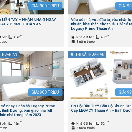
GIÁ:
900
TRIỆU
GIÁ:
90
 LIỀN TAY – NHẬN NHÀ Ở NGAY
Vừa có nhà, vừa đầu tư, vừa nhận lợ
EGACY PRIME THUẬN AN
nhuận, khai thác cho thuê. Chỉ có tạ
Legacy Prime Thuận An
2
2
t bán
45m
Nhà đất bán
45m
trước
3 năm trước
 THUẬN AN
THỊ XÃ THUẬN AN
GIÁ:
900
TRIỆU
GIÁ:
99
, có ngay 1 căn hộ Legacy Prime
Cơ Hội Đầu Tư!!! Căn Hộ Chung Cư
 Bình Dương, bàn giao nhà full
Cấp LEGACY Thuận An – Bình Dươ
 nhận nhà trong năm 2023
2
2
t bán
45m
Nhà đất bán
50m
trước
3 năm trước