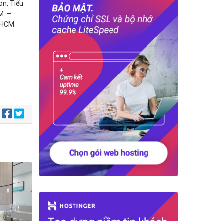
on, Tiểu
M. –
. HCM
: