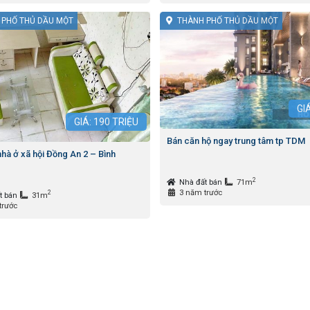
 PHỐ THỦ DẦU MỘT
THÀNH PHỐ THỦ DẦU MỘT
GI
GIÁ:
190
TRIỆU
Bán căn hộ ngay trung tâm tp TDM
hà ở xã hội Đồng An 2 – Bình
2
Nhà đất bán
71m
3 năm trước
2
t bán
31m
trước