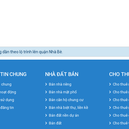
uận Nhà Bè.
TIN CHUNG
NHÀ ĐẤT BÁN
CHO TH
u chung
Bán nhà riêng
Cho thuê 
hoạt động
Bán nhà mặt phố
Cho thuê
 sử dụng
Bán căn hộ chung cư
Cho thuê 
 đăng tin
Bán nhà biệt thự, liền kề
Cho thuê 
Bán đất nền dự án
Cho thuê 
Bán đất
Cho thuê