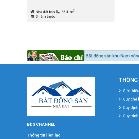
2
Nhà đất bán
68.41m
3 năm trước
a?
Tin tức 24h BĐS:
Bất động sản khu Nam nóng dần theo lộ trình lên q
THÔNG 
Giới thiệ
Quy chế 
Quy định
Quy trình
BĐS CHANNEL
Thông tin liên lạc