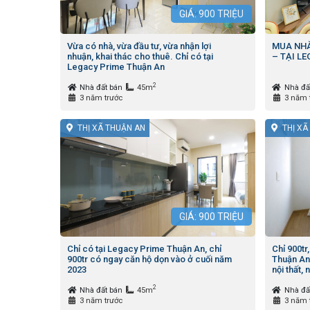
GIÁ:
900
TRIỆU
Vừa có nhà, vừa đầu tư, vừa nhận lợi
MUA NHÀ
nhuận, khai thác cho thuê. Chỉ có tại
– TẠI L
Legacy Prime Thuận An
2
Nhà đất bán
45m
Nhà đấ
3 năm trước
3 năm 
THỊ XÃ THUẬN AN
THỊ XÃ
GIÁ:
900
TRIỆU
Chỉ có tại Legacy Prime Thuận An, chỉ
Chỉ 900tr
900tr có ngay căn hộ dọn vào ở cuối năm
Thuận An,
2023
nội thất,
2
Nhà đất bán
45m
Nhà đấ
3 năm trước
3 năm 