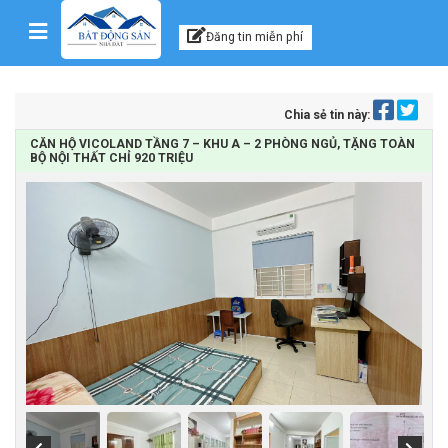
Kênh thông tin, tư vấn
Skip to content
Đăng tin miễn phí
Chia sẻ tin này:
CĂN HỘ VICOLAND TẦNG 7 – KHU A – 2 PHÒNG NGỦ, TẶNG TOÀN
BỘ NỘI THẤT CHỈ 920 TRIỆU