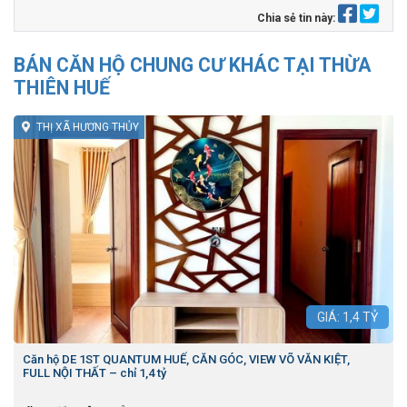
Chia sẻ tin này:
BÁN CĂN HỘ CHUNG CƯ KHÁC TẠI THỪA
THIÊN HUẾ
THỊ XÃ HƯƠNG THỦY
GIÁ:
1,4
TỶ
Căn hộ DE 1ST QUANTUM HUẾ, CĂN GÓC, VIEW VÕ VĂN KIỆT,
FULL NỘI THẤT – chỉ 1,4 tỷ