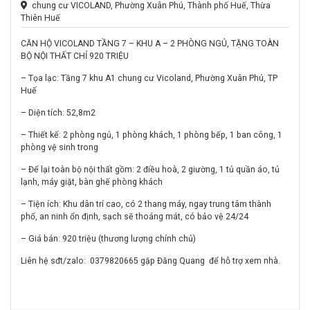
chung cư VICOLAND, Phường Xuân Phú, Thành phố Huế, Thừa
Thiên Huế
CĂN HỘ VICOLAND TẦNG 7 – KHU A – 2 PHÒNG NGỦ, TẶNG TOÀN
BỘ NỘI THẤT CHỈ 920 TRIỆU
– Tọa lạc: Tầng 7 khu A1 chung cư Vicoland, Phường Xuân Phú, TP
Huế
– Diện tích: 52,8m2
– Thiết kế: 2 phòng ngủ, 1 phòng khách, 1 phòng bếp, 1 ban công, 1
phòng vệ sinh trong
– Để lại toàn bộ nội thất gồm: 2 điều hoà, 2 giường, 1 tủ quần áo, tủ
lạnh, máy giặt, bàn ghế phòng khách
– Tiện ích: Khu dân trí cao, có 2 thang máy, ngay trung tâm thành
phố, an ninh ổn định, sạch sẽ thoáng mát, có bảo vệ 24/24
– Giá bán: 920 triệu (thương lượng chính chủ)
Liên hệ sđt/zalo:
0379820665 gặp Đăng Quang
để hỗ trợ xem nhà.