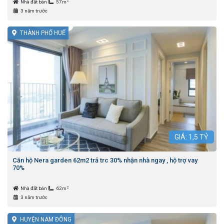
2
Nhà đất bán
57m
3 năm trước
THÀNH PHỐ HUẾ
GIÁ:
1,5
TỶ
Căn hộ Nera garden 62m2 trả trc 30% nhận nhà ngay , hộ trợ vay
70%
2
Nhà đất bán
62m
3 năm trước
HUYỆN NAM ĐÔNG