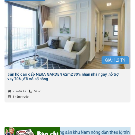
GIÁ:
1,2
TỶ
căn hộ cao cấp NERA GARDEN 62m2 30% nhận nhà ngay ,hỗ trợ
vay 70% ,đã có sổ hồng
2
Nhà đất bán
62m
3 năm trước
n tức 24h BĐS:
Bất động sản khu Nam nóng dần theo lộ trình lên quận N