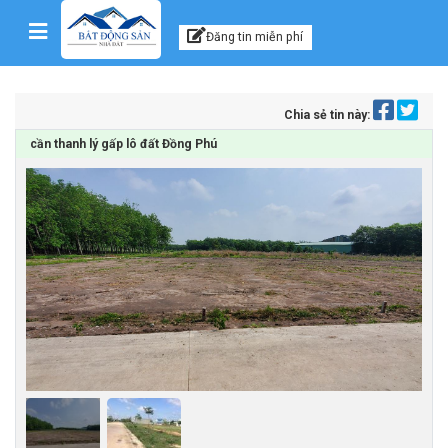
Kênh thông tin, tư vấn
Skip to content
Đăng tin miễn phí
Chia sẻ tin này:
cần thanh lý gấp lô đất Đồng Phú