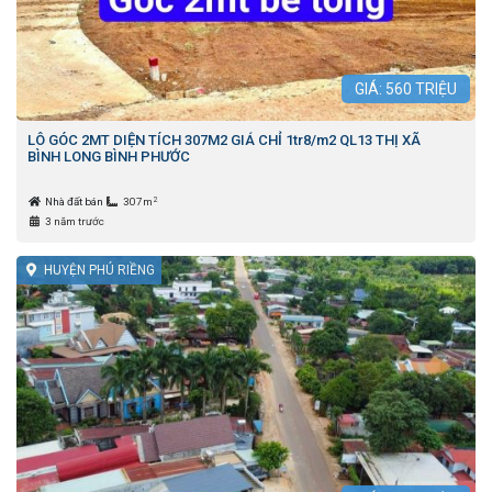
GIÁ:
560
TRIỆU
LÔ GÓC 2MT DIỆN TÍCH 307M2 GIÁ CHỈ 1tr8/m2 QL13 THỊ XÃ
BÌNH LONG BÌNH PHƯỚC
2
Nhà đất bán
307m
3 năm trước
HUYỆN PHÚ RIỀNG