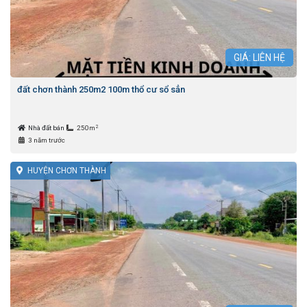
GIÁ: LIÊN HỆ
đất chơn thành 250m2 100m thổ cư sổ sẳn
2
Nhà đất bán
250m
3 năm trước
HUYỆN CHƠN THÀNH