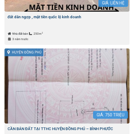
GIÁ: LIÊN HỆ
đất dân ngợp , mặt tiền quốc lộ kinh doanh
2
Nhà đất bán
250m
3 năm trước
HUYỆN ĐỒNG PHÚ
GIÁ:
750
TRIỆU
CẦN BÁN ĐẤT TẠI TTHC HUYỆN ĐỒNG PHÚ – BÌNH PHƯỚC