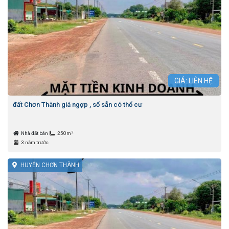
GIÁ: LIÊN HỆ
đất Chơn Thành giá ngợp , sổ sẵn có thổ cư
2
Nhà đất bán
250m
3 năm trước
HUYỆN CHƠN THÀNH