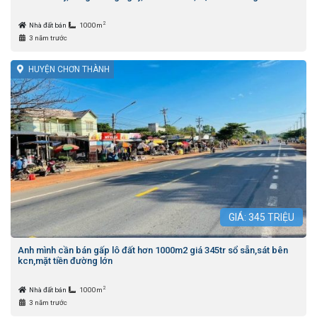
2
Nhà đất bán
1000m
3 năm trước
HUYỆN CHƠN THÀNH
GIÁ:
345
TRIỆU
Anh mình cần bán gấp lô đất hơn 1000m2 giá 345tr sổ sẵn,sát bên
kcn,mặt tiền đường lớn
2
Nhà đất bán
1000m
3 năm trước