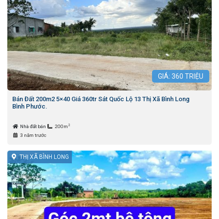
GIÁ:
360
TRIỆU
Bán Đất 200m2 5×40 Giá 360tr Sát Quốc Lộ 13 Thị Xã Bình Long
Bình Phước.
2
Nhà đất bán
200m
3 năm trước
THỊ XÃ BÌNH LONG