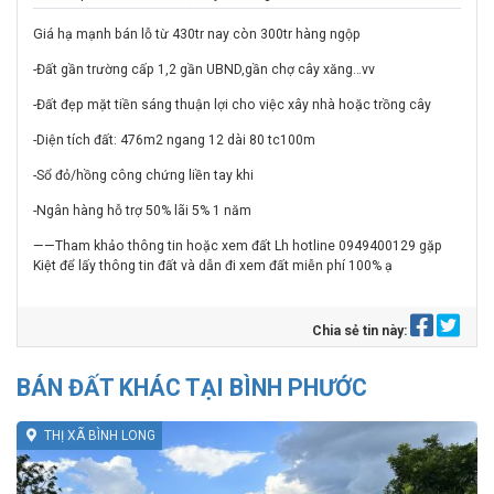
Giá hạ mạnh bán lỗ từ 430tr nay còn 300tr hàng ngộp
-Đất gần trường cấp 1,2 gần UBND,gần chợ cây xăng…vv
-Đất đẹp mặt tiền sáng thuận lợi cho việc xây nhà hoặc trồng cây
-Diện tích đất: 476m2 ngang 12 dài 80 tc100m
-Sổ đỏ/hồng công chứng liền tay khi
-Ngân hàng hỗ trợ 50% lãi 5% 1 năm
——Tham khảo thông tin hoặc xem đất Lh hotline 0949400129 gặp
Kiệt để lấy thông tin đất và dẫn đi xem đất miễn phí 100% ạ
Chia sẻ tin này:
BÁN ĐẤT KHÁC TẠI BÌNH PHƯỚC
THỊ XÃ BÌNH LONG