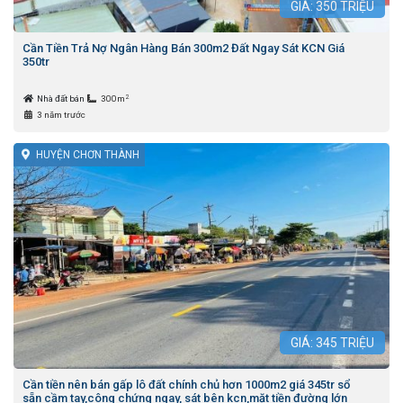
GIÁ:
350
TRIỆU
Cần Tiền Trả Nợ Ngân Hàng Bán 300m2 Đất Ngay Sát KCN Giá
350tr
2
Nhà đất bán
300m
3 năm trước
HUYỆN CHƠN THÀNH
GIÁ:
345
TRIỆU
Cần tiền nên bán gấp lô đất chính chủ hơn 1000m2 giá 345tr sổ
sẵn cầm tay,công chứng ngay, sát bên kcn,mặt tiền đường lớn